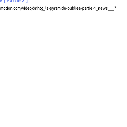
 [ Partie 2 ]
lymotion.com/video/xrihtg_la-pyramide-oubliee-partie-1_news___ "