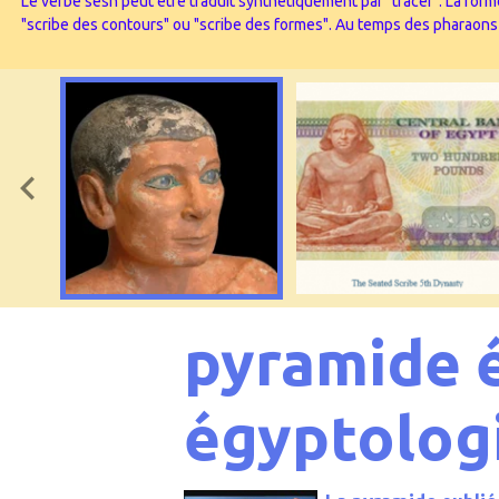
Le verbe sesh peut être traduit synthétiquement par "tracer". La forme
"scribe des contours" ou "scribe des formes". Au temps des pharaons l’
pyramide 
égyptolog