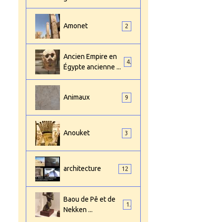
Amonet
2
Ancien Empire en
4
Égypte ancienne ...
Animaux
9
Anouket
3
architecture
12
Baou de Pê et de
1
Nekken ...