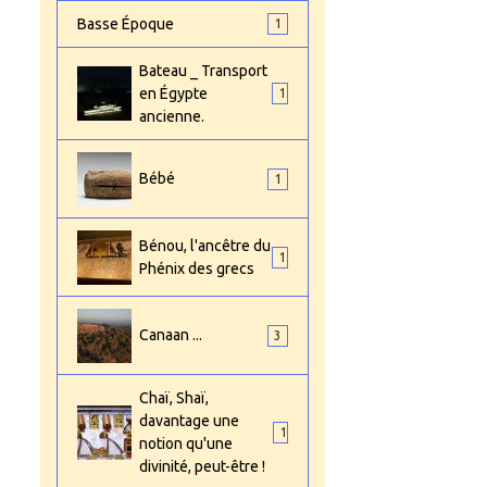
Basse Époque
1
Bateau _ Transport
en Égypte
1
ancienne.
Bébé
1
Bénou, l'ancêtre du
1
Phénix des grecs
Canaan ...
3
Chaï, Shaï,
davantage une
1
notion qu'une
divinité, peut-être !