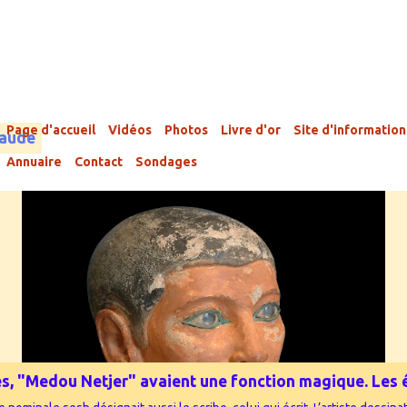
Page d'accueil
Vidéos
Photos
Livre d'or
Site d'information
laude
Annuaire
Contact
Sondages
phes, "Medou Netjer" avaient une fonction magique. Les é