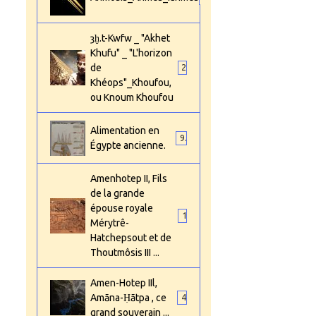
ȝḫ.t-Kwfw _ "Akhet
Khufu" _ "L'horizon
de
2
Khéops"_Khoufou,
ou Knoum Khoufou
Alimentation en
9
Égypte ancienne.
Amenhotep II, Fils
de la grande
épouse royale
1
Mérytrê-
Hatchepsout et de
Thoutmôsis III ...
Amen-Hotep IIl,
Amāna-Ḥātpa , ce
4
grand souverain ...