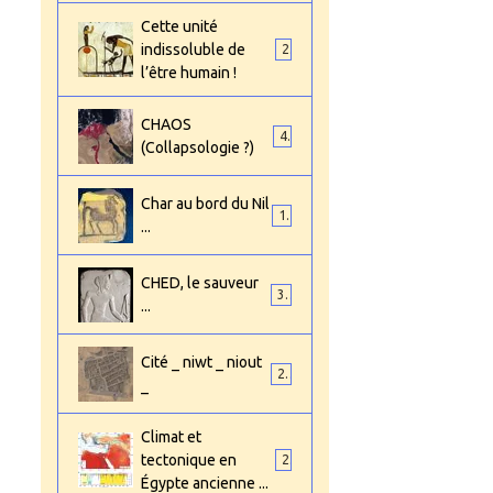
Cette unité
indissoluble de
2
l’être humain !
CHAOS
4
(Collapsologie ?)
Char au bord du Nil
1
...
CHED, le sauveur
3
...
Cité _ niwt _ niout
2
_
Climat et
tectonique en
2
Égypte ancienne ...