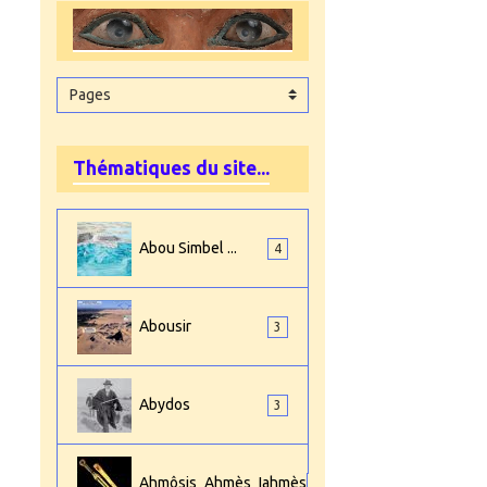
Thématiques du site...
Abou Simbel ...
4
Abousir
3
Abydos
3
Ahmôsis_Ahmès_Iahmès
4