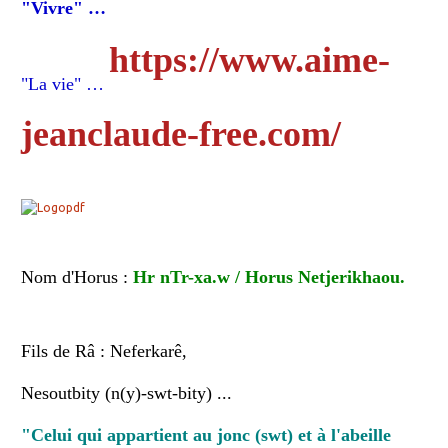
"Vivre" …
https://www.aime-
"La vie" …
jeanclaude-free.com/
Nom d'Horus :
Hr nTr-xa.w / Horus Netjerikhaou.
Fils de Râ : Neferkarê,
Nesoutbity (n(y)-swt-bity) ...
"Celui qui appartient au jonc (swt) et à l'abeille