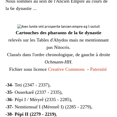
Nous sommes au sein de l'Ancien Empire au cours de
la 6e dynastie ...
Cartouches des pharaons de la 6e dynastie
relevés sur les Tables d'Abydos mais ne mentionnant
pas Nitocris.
Classés dans l'ordre chronologique, de gauche à droite
Ochmann-HH
.
Fichier sous licence
Creative Commons
-
Paternité
-34-
Teti (2347 - 2337),
-35-
Ouserkarê (2337 - 2335),
-36-
Pépi I / Méryrê (2335 - 2285),
-37-
Nemtiemsaf I (Mérenrê I) (2285 - 2279),
-38- Pépi II (2279 - 2219)
,