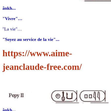
ânkh...
"Vivre"…
"
La vie
"…
"Soyez au service de la vie"...
https://www.aime-
jeanclaude-free.com/
ânkh...