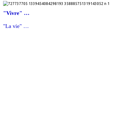
"Vivre" …
"La vie" …