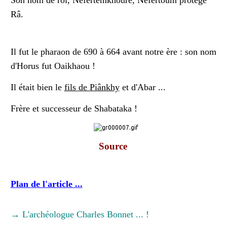
Son nom de roi, Nefertemkhourê, Nefertoum protège
Râ.
Il fut le pharaon de 690 à 664 avant notre ère : son nom
d'Horus fut Oaikhaou !
Il était bien le
fils de Piânkhy
et d'Abar ...
Frère et successeur de Shabataka !
Source
Plan de l'article ...
→ L'archéologue Charles Bonnet ... !