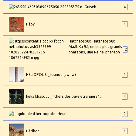
Guiseh
4
Hâpy.
1
Hatchepsout, Hatshepsout,
Maât Ka Râ, un des plus grands
2
pharaons, une Reine-pharaon
...
HELIOPOLIS _ Iounou (Jwnw)
1
heka khasout _ "chefs des pays étrangers" ...
4
Heqet
2
Hérihor ...
3