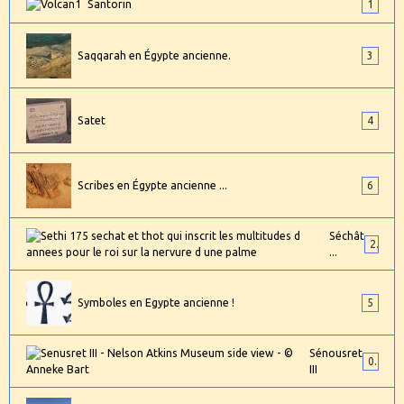
Santorin
1
Saqqarah en Égypte ancienne.
3
Satet
4
Scribes en Égypte ancienne ...
6
Séchât
2
...
Symboles en Egypte ancienne !
5
Sénousret
0
III