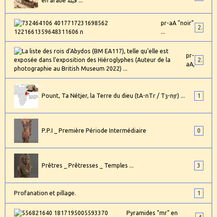
en arabe فيله ...
pr-aA "noir"
2
...
pr-
24
aA,
Pount, Ta Nétjer, la Terre du dieu (tA-nTr / Tȝ-nṯr) ...
1
P.P.I _ Première Période Intermédiaire
0
Prêtres _ Prêtresses _ Temples ...
3
Profanation et pillage.
1
Pyramides "mr" en