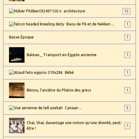
architecture
12
Baou de Pê et de Nekken ...
1
Basse Époque
1
Bateau _ Transport en Égypte ancienne.
1
Bébé
1
Bénou, l'ancêtre du Phénix des grecs
1
Canaan ...
3
Chaï, Shaï, davantage une notion qu'une divinité, peut-
1
être !