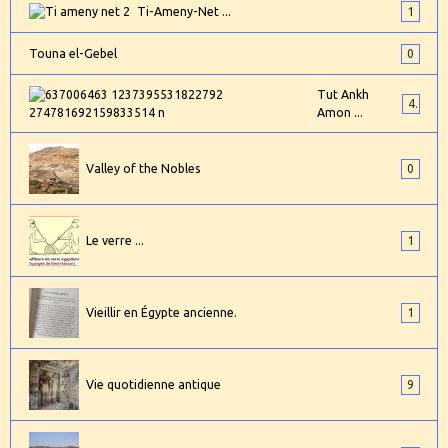
Ti-Ameny-Net ...
1
Touna el-Gebel
0
Tut Ankh
4
Amon ...
Valley of the Nobles
0
Le verre ...
1
Vieillir en Égypte ancienne.
1
Vie quotidienne antique
9