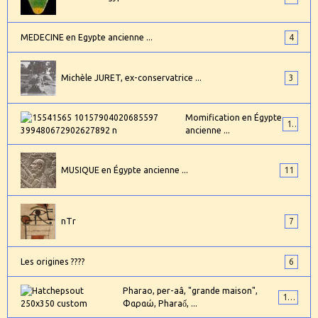
MEDECINE en Egypte ancienne ...
4
Michèle JURET, ex-conservatrice ...
3
Momification en Égypte
17
ancienne ...
MUSIQUE en Égypte ancienne ...
11
nTr
7
Les origines ????
6
Pharao, per-aâ, "grande maison",
101
Φαραώ, Pharaố, ...