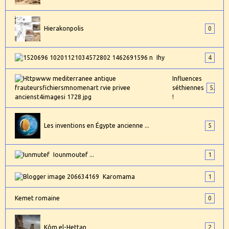
Hierakonpolis
0
Ihy
4
Influences
séthiennes
5
!
Les inventions en Égypte ancienne ...
5
Iounmoutef ...
1
Karomama
1
Kemet romaine
0
Kôm el-Hettan
2