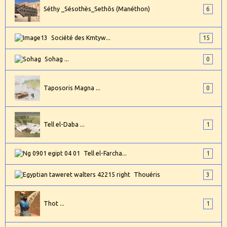
Séthy _Sésothès_Sethôs (Manéthon)
6
Société des Kmtyw...
15
Sohag ...
0
Taposoris Magna ...
0
Tell el-Daba ...
1
Tell el-Farcha...
1
Thouéris
3
Thot ...
1