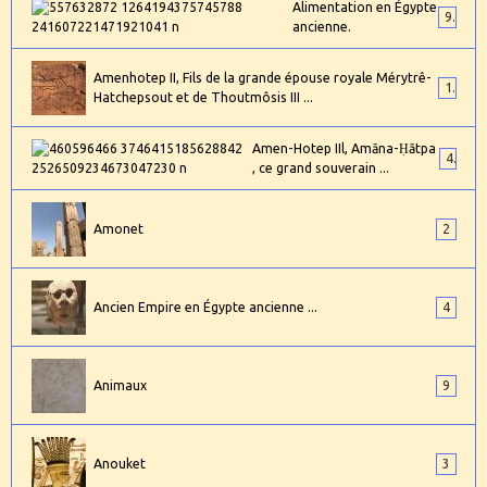
Alimentation en Égypte
9
ancienne.
Amenhotep II, Fils de la grande épouse royale Mérytrê-
1
Hatchepsout et de Thoutmôsis III ...
Amen-Hotep IIl, Amāna-Ḥātpa
4
, ce grand souverain ...
Amonet
2
Ancien Empire en Égypte ancienne ...
4
Animaux
9
Anouket
3