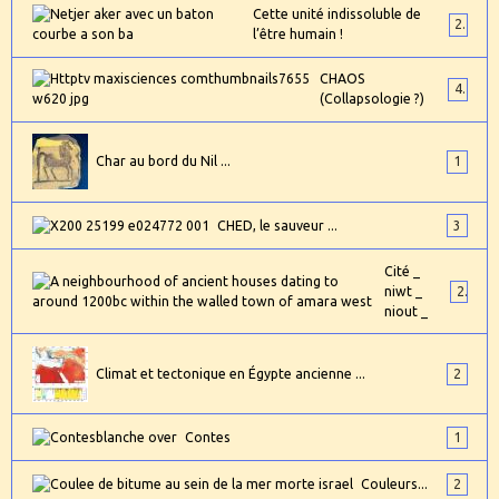
Cette unité indissoluble de
2
l’être humain !
CHAOS
4
(Collapsologie ?)
Char au bord du Nil ...
1
CHED, le sauveur ...
3
Cité _
niwt _
2
niout _
Climat et tectonique en Égypte ancienne ...
2
Contes
1
Couleurs...
2