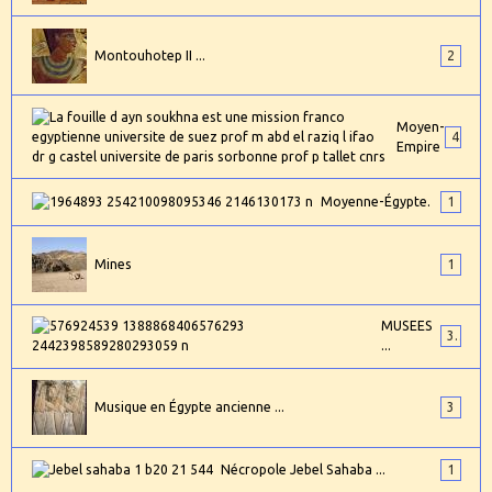
Montouhotep II ...
2
Moyen-
4
Empire
Moyenne-Égypte.
1
Mines
1
MUSEES
3
...
Musique en Égypte ancienne ...
3
Nécropole Jebel Sahaba ...
1