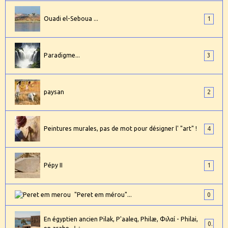
Ouadi el-Seboua ...
1
Paradigme...
3
paysan
2
Peintures murales, pas de mot pour désigner l' "art" !
4
Pépy II
1
"Peret em mérou"...
0
En égyptien ancien Pilak, P'aaleq, Philæ, Φιλαί - Philai,
0