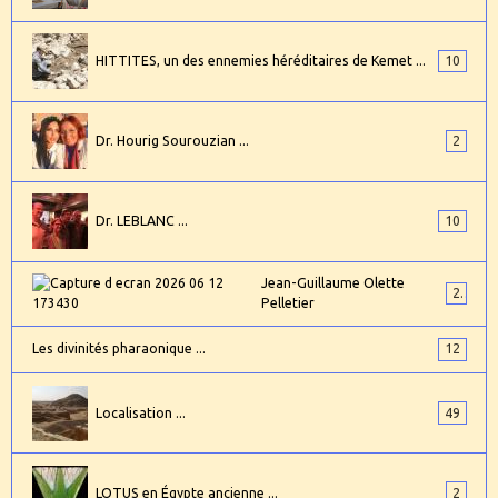
HITTITES, un des ennemies héréditaires de Kemet ...
10
Dr. Hourig Sourouzian ...
2
Dr. LEBLANC ...
10
Jean-Guillaume Olette
2
Pelletier
Les divinités pharaonique ...
12
Localisation ...
49
LOTUS en Égypte ancienne ...
2