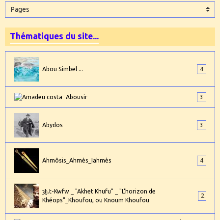
Thématiques du site...
Abou Simbel ...
4
Abousir
3
Abydos
3
Ahmôsis_Ahmès_Iahmès
4
ȝḫ.t-Kwfw _ "Akhet Khufu" _ "L'horizon de
2
Khéops"_Khoufou, ou Knoum Khoufou