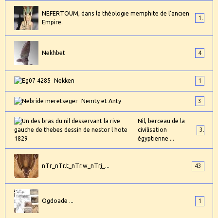
NEFERTOUM, dans la théologie memphite de l'ancien
1
Empire.
Nekhbet
4
Nekken
1
Nemty et Anty
3
Nil, berceau de la
civilisation
3
égyptienne ...
nTr_nTr.t_nTr.w_nTrj_...
43
Ogdoade ...
1