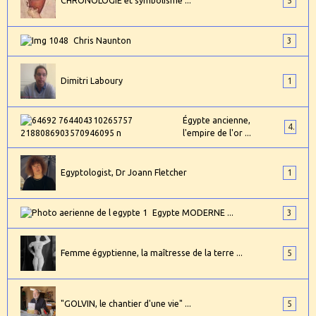
CHRONOLOGIE et symbolisme ...
5
Chris Naunton
3
Dimitri Laboury
1
Égypte ancienne,
4
l'empire de l'or ...
Egyptologist, Dr Joann Fletcher
1
Egypte MODERNE ...
3
Femme égyptienne, la maîtresse de la terre ...
5
"GOLVIN, le chantier d'une vie" ...
5