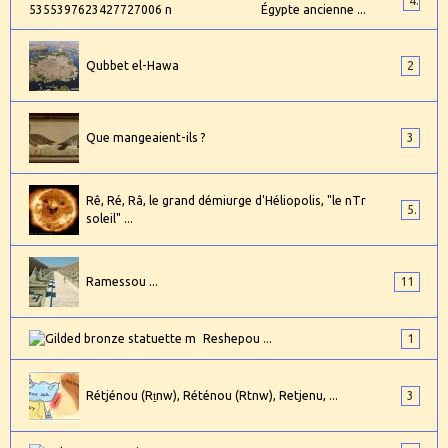
4
Égypte ancienne ...
Qubbet el-Hawa
2
Que mangeaient-ils ?
3
Rê, Ré, Râ, le grand démiurge d'Héliopolis, "le nTr
5
soleil" ...
Ramessou ...
11
Reshepou ...
1
Rétjénou (Rṯnw), Réténou (Rtnw), Retjenu, ...
3