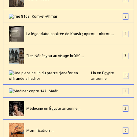
Kom-el-Ahmar
5
La légendaire contrée de Koush ; Apirou - Abirou ...
1
"Les Néhésyou au visage brûlé" ...
3
Lin en Égypte
1
ancienne.
Maât
1
Médecine en Égypte ancienne ...
3
Momification ...
6