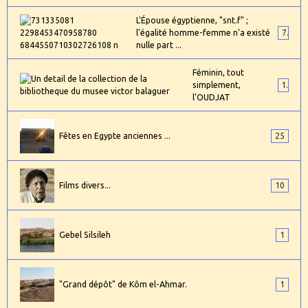
L'Épouse égyptienne, "snt.f" ;
l'égalité homme-femme n'a existé
7
nulle part ...
Féminin, tout
simplement,
1
l'OUDJAT
Fêtes en Egypte anciennes ...
25
Films divers...
10
Gebel Silsileh
1
"Grand dépôt" de Kôm el-Ahmar.
1