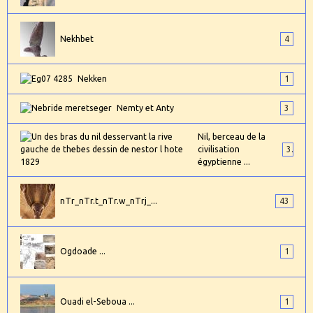
Nekhbet
4
Nekken
1
Nemty et Anty
3
Nil, berceau de la
civilisation
3
égyptienne ...
nTr_nTr.t_nTr.w_nTrj_...
43
Ogdoade ...
1
Ouadi el-Seboua ...
1