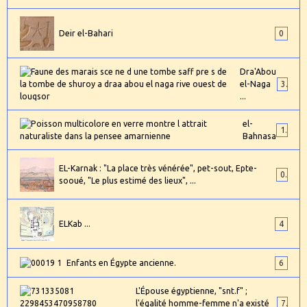
Deir el-Bahari
0
Dra'Abou
el-Naga
3
...
el-
1
Bahnasa
EL-Karnak : "La place très vénérée", pet-sout, Epte-
0
sooué, "Le plus estimé des lieux", ...
ELKab ...
4
Enfants en Égypte ancienne.
6
L'Épouse égyptienne, "snt.f" ;
l'égalité homme-femme n'a existé
7