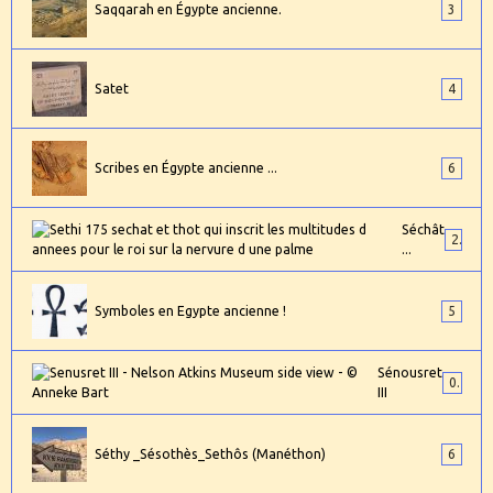
Saqqarah en Égypte ancienne.
3
Satet
4
Scribes en Égypte ancienne ...
6
Séchât
2
...
Symboles en Egypte ancienne !
5
Sénousret
0
III
Séthy _Sésothès_Sethôs (Manéthon)
6