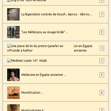
Kom-el-Ahmar
5
La légendaire contrée de Koush ; Apirou - Abirou ...
1
"Les Néhésyou au visage brûlé" ...
3
Lin en Égypte
1
ancienne.
Maât
1
Médecine en Égypte ancienne ...
3
Momification ...
6
Montouhotep II ...
2