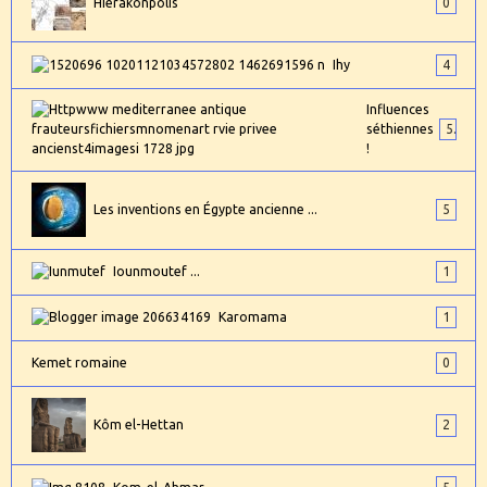
Hierakonpolis
0
Ihy
4
Influences
séthiennes
5
!
Les inventions en Égypte ancienne ...
5
Iounmoutef ...
1
Karomama
1
Kemet romaine
0
Kôm el-Hettan
2