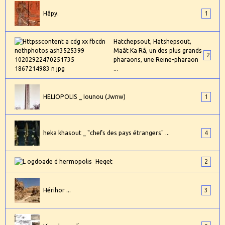
Hâpy.
1
Hatchepsout, Hatshepsout,
Maât Ka Râ, un des plus grands
2
pharaons, une Reine-pharaon
...
HELIOPOLIS _ Iounou (Jwnw)
1
heka khasout _ "chefs des pays étrangers" ...
4
Heqet
2
Hérihor ...
3