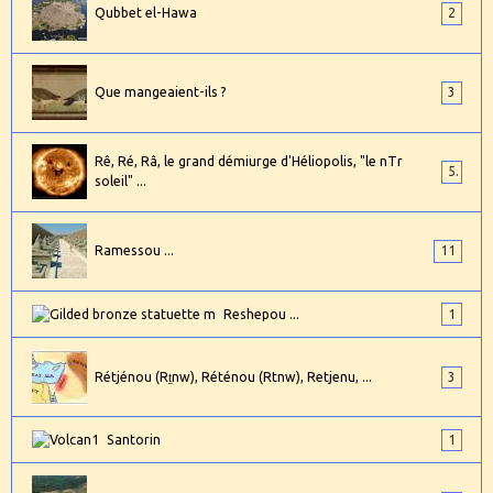
Qubbet el-Hawa
2
Que mangeaient-ils ?
3
Rê, Ré, Râ, le grand démiurge d'Héliopolis, "le nTr
5
soleil" ...
Ramessou ...
11
Reshepou ...
1
Rétjénou (Rṯnw), Réténou (Rtnw), Retjenu, ...
3
Santorin
1