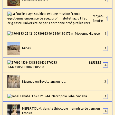
Moyen-
4
Empire
Moyenne-Égypte.
1
Mines
1
MUSEES
3
...
Musique en Égypte ancienne ...
3
Nécropole Jebel Sahaba ...
1
NEFERTOUM, dans la théologie memphite de l'ancien
1
Empire.