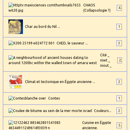
CHAOS
4
(Collapsologie ?)
Char au bord du Nil ...
1
CHED, le sauveur ...
3
Cité _
niwt _
2
niout _
Climat et tectonique en Égypte ancienne ...
2
Contes
1
Couleurs...
2
Cuisine en Égypte
5
ancienne.