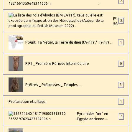
2
...
pr-
24
aA,
Pount, Ta Nétjer, la Terre du dieu (tA-nTr / Tȝ-nṯr) ...
1
P.P.I _ Première Période Intermédiaire
0
Prêtres _ Prêtresses _ Temples ...
3
Profanation et pillage.
1
Pyramides "mr" en
4
Égypte ancienne ...