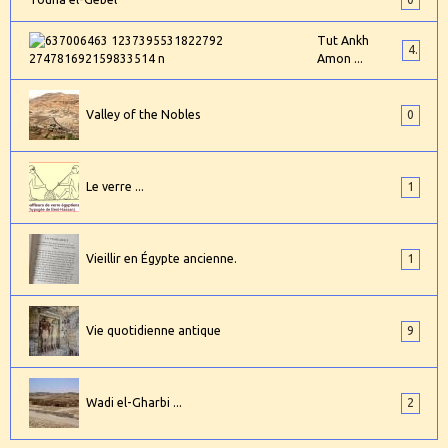
Tut Ankh
4
Amon ...
Valley of the Nobles
0
Le verre ...
1
Vieillir en Égypte ancienne.
1
Vie quotidienne antique
9
Wadi el-Gharbi ...
2