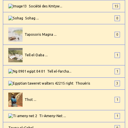
Société des Kmtyw...
15
Sohag ...
0
Taposoris Magna ...
0
Tell el-Daba ...
1
Tell el-Farcha...
1
Thouéris
3
Thot ...
1
Ti-Ameny-Net ...
1
Touna el-Gebel
0