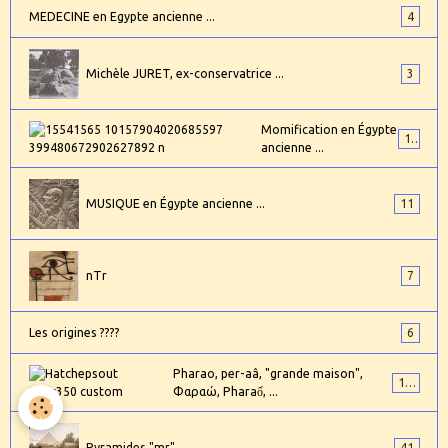
MEDECINE en Egypte ancienne ...
4
Michèle JURET, ex-conservatrice ...
3
Momification en Égypte
17
ancienne ...
MUSIQUE en Égypte ancienne ...
11
nTr
7
Les origines ????
6
Pharao, per-aâ, "grande maison",
101
Φαραώ, Pharaố, ...
Pyramides "mr".
41