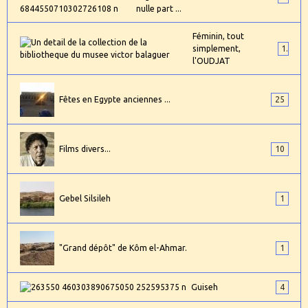
nulle part ...
Féminin, tout
simplement,
1
l'OUDJAT
Fêtes en Egypte anciennes ...
25
Films divers...
10
Gebel Silsileh
1
"Grand dépôt" de Kôm el-Ahmar.
1
Guiseh
4