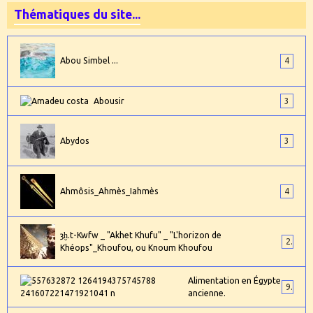
Thématiques du site...
Abou Simbel ...
4
Abousir
3
Abydos
3
Ahmôsis_Ahmès_Iahmès
4
ȝḫ.t-Kwfw _ "Akhet Khufu" _ "L'horizon de
2
Khéops"_Khoufou, ou Knoum Khoufou
Alimentation en Égypte
9
ancienne.