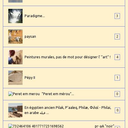
Paradigme...
3
paysan
2
Peintures murales, pas de mot pour désigner l' "art" !
4
Pépy II
1
"Peret em mérou"...
0
En égyptien ancien Pilak, P'aaleq, Philæ, Φιλαί - Philai,
0
en arabe فيله ...
pr-aA "noir"