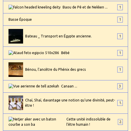
Baou de Pê et de Nekken ...
1
Basse Époque
1
Bateau _ Transport en Égypte ancienne.
1
Bébé
1
Bénou, l'ancêtre du Phénix des grecs
1
Canaan ...
3
Chaï, Shaï, davantage une notion qu'une divinité, peut-
1
être !
Cette unité indissoluble de
2
l’être humain !