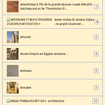
Amenhotep II, Fils de la grande épouse royale Mérytrê-
1
Hatchepsout et de Thoutmôsis III ...
Amen-Hotep IIl, Amāna-Ḥātpa
4
, ce grand souverain ...
Amonet
2
Ancien Empire en Égypte ancienne ...
4
Animaux
9
Anouket
3
architecture
12