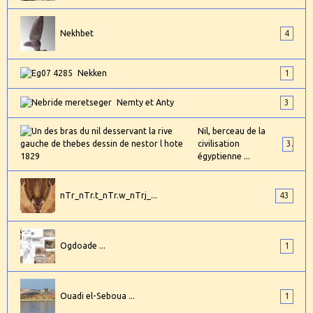
Nekhbet
4
Nekken
1
Nemty et Anty
3
Nil, berceau de la
civilisation
3
égyptienne ...
nTr_nTr.t_nTr.w_nTrj_...
43
Ogdoade ...
1
Ouadi el-Seboua ...
1