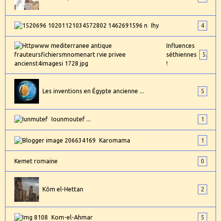
Ihy
4
Influences
séthiennes
5
!
Les inventions en Égypte ancienne ...
5
Iounmoutef ...
1
Karomama
1
Kemet romaine
0
Kôm el-Hettan
2
Kom-el-Ahmar
5