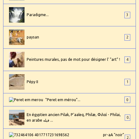
Paradigme...
3
paysan
2
Peintures murales, pas de mot pour désigner l' "art" !
4
Pépy II
1
"Peret em mérou"...
0
En égyptien ancien Pilak, P'aaleq, Philæ, Φιλαί - Philai,
0
en arabe فيله ...
pr-aA "noir"
2