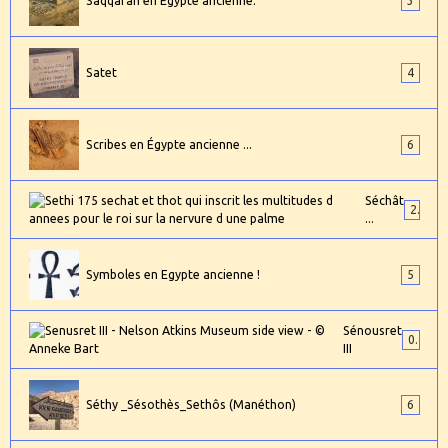
Saqqarah en Égypte ancienne.
3
Satet
4
Scribes en Égypte ancienne ...
6
Séchât
2
...
Symboles en Egypte ancienne !
5
Sénousret
0
III
Séthy _Sésothès_Sethôs (Manéthon)
6