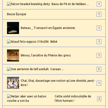
Baou de Pê et de Nekken ...
1
Basse Époque
1
Bateau _ Transport en Égypte ancienne.
1
Bébé
1
Bénou, l'ancêtre du Phénix des grecs
1
Canaan ...
3
Chaï, Shaï, davantage une notion qu'une divinité, peut-
1
être !
Cette unité indissoluble de
2
l’être humain !