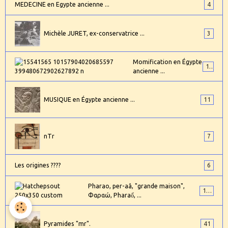
MEDECINE en Egypte ancienne ...
4
Michèle JURET, ex-conservatrice ...
3
Momification en Égypte
17
ancienne ...
MUSIQUE en Égypte ancienne ...
11
nTr
7
Les origines ????
6
Pharao, per-aâ, "grande maison",
101
Φαραώ, Pharaố, ...
Pyramides "mr".
41