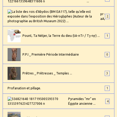
...
pr-
24
aA,
Pount, Ta Nétjer, la Terre du dieu (tA-nTr / Tȝ-nṯr) ...
1
P.P.I _ Première Période Intermédiaire
0
Prêtres _ Prêtresses _ Temples ...
3
Profanation et pillage.
1
Pyramides "mr" en
4
Égypte ancienne ...