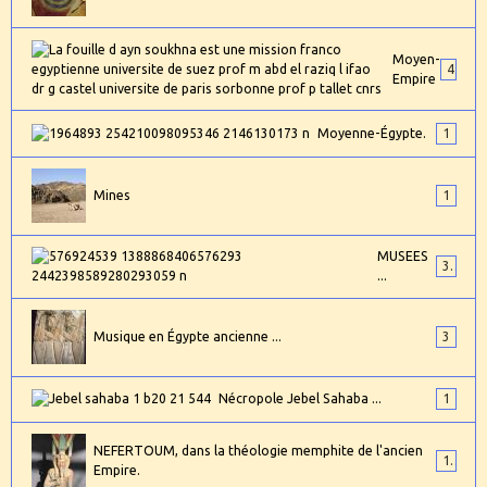
Moyen-
4
Empire
Moyenne-Égypte.
1
Mines
1
MUSEES
3
...
Musique en Égypte ancienne ...
3
Nécropole Jebel Sahaba ...
1
NEFERTOUM, dans la théologie memphite de l'ancien
1
Empire.