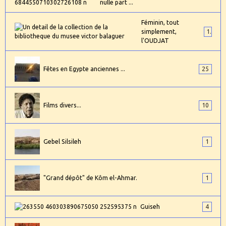
nulle part ...
Féminin, tout
simplement,
1
l'OUDJAT
Fêtes en Egypte anciennes ...
25
Films divers...
10
Gebel Silsileh
1
"Grand dépôt" de Kôm el-Ahmar.
1
Guiseh
4