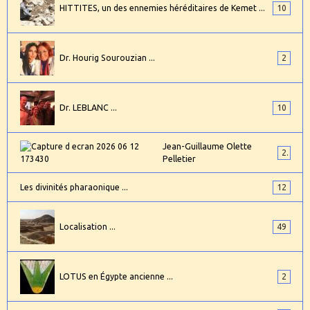
HITTITES, un des ennemies héréditaires de Kemet ...
10
Dr. Hourig Sourouzian ...
2
Dr. LEBLANC ...
10
Jean-Guillaume Olette
2
Pelletier
Les divinités pharaonique ...
12
Localisation ...
49
LOTUS en Égypte ancienne ...
2