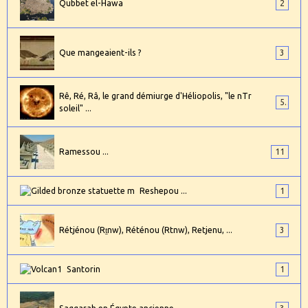
Qubbet el-Hawa
2
Que mangeaient-ils ?
3
Rê, Ré, Râ, le grand démiurge d'Héliopolis, "le nTr
5
soleil" ...
Ramessou ...
11
Reshepou ...
1
Rétjénou (Rṯnw), Réténou (Rtnw), Retjenu, ...
3
Santorin
1