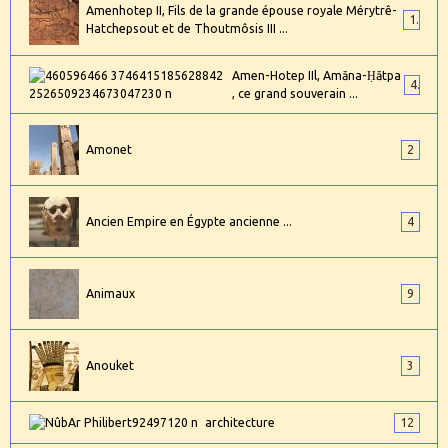
Amenhotep II, Fils de la grande épouse royale Mérytrê-
1
Hatchepsout et de Thoutmôsis III ...
Amen-Hotep IIl, Amāna-Ḥātpa
4
, ce grand souverain ...
Amonet
2
Ancien Empire en Égypte ancienne ...
4
Animaux
9
Anouket
3
architecture
12