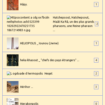
Hâpy.
1
Hatchepsout, Hatshepsout,
Maât Ka Râ, un des plus grands
2
pharaons, une Reine-pharaon
...
HELIOPOLIS _ Iounou (Jwnw)
1
heka khasout _ "chefs des pays étrangers" ...
4
Heqet
2
Hérihor ...
3
Hierakonpolis
0