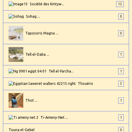
Société des Kmtyw...
15
Sohag ...
0
Taposoris Magna ...
0
Tell el-Daba ...
1
Tell el-Farcha...
1
Thouéris
3
Thot ...
1
Ti-Ameny-Net ...
1
Touna el-Gebel
0