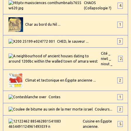
CHAOS
4
(Collapsologie ?)
Char au bord du Nil ...
1
CHED, le sauveur ...
3
Cité _
niwt _
2
niout _
Climat et tectonique en Égypte ancienne ...
2
Contes
1
Couleurs...
2
Cuisine en Égypte
5
ancienne.