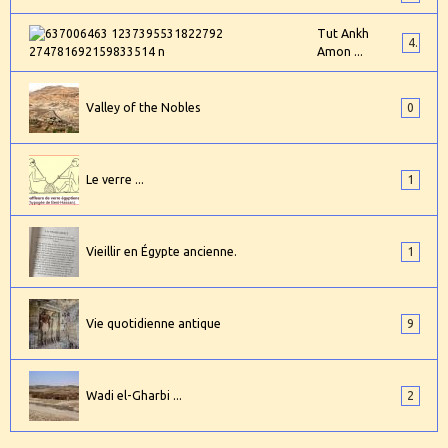
Tut Ankh
4
Amon ...
Valley of the Nobles
0
Le verre ...
1
Vieillir en Égypte ancienne.
1
Vie quotidienne antique
9
Wadi el-Gharbi ...
2