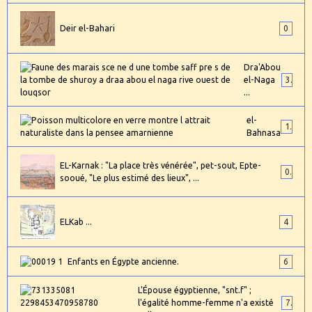
Deir el-Bahari
0
Dra'Abou
el-Naga
3
...
el-
1
Bahnasa
EL-Karnak : "La place très vénérée", pet-sout, Epte-
0
sooué, "Le plus estimé des lieux", ...
ELKab ...
4
Enfants en Égypte ancienne.
6
L'Épouse égyptienne, "snt.f" ;
l'égalité homme-femme n'a existé
7