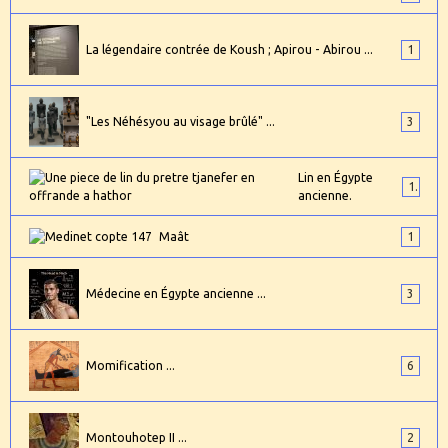
La légendaire contrée de Koush ; Apirou - Abirou ...
1
"Les Néhésyou au visage brûlé" ...
3
Lin en Égypte
1
ancienne.
Maât
1
Médecine en Égypte ancienne ...
3
Momification ...
6
Montouhotep II ...
2