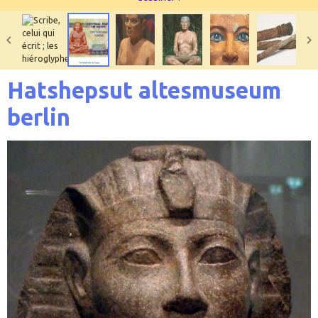
Hatshepsut altesmuseum
berlin