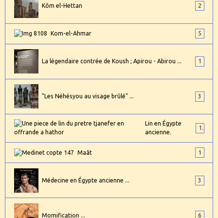
Kôm el-Hettan
2
Kom-el-Ahmar
5
La légendaire contrée de Koush ; Apirou - Abirou ...
1
"Les Néhésyou au visage brûlé" ...
3
Lin en Égypte
1
ancienne.
Maât
1
Médecine en Égypte ancienne ...
3
Momification ...
6