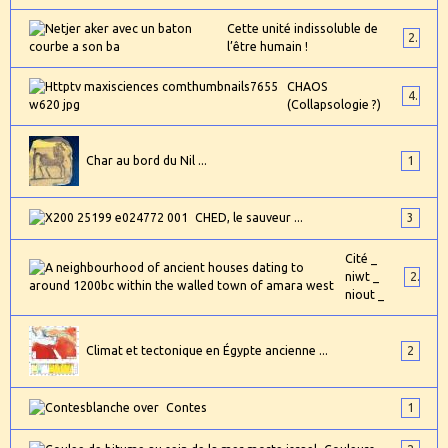
Cette unité indissoluble de
2
l’être humain !
CHAOS
4
(Collapsologie ?)
Char au bord du Nil ...
1
CHED, le sauveur ...
3
Cité _
niwt _
2
niout _
Climat et tectonique en Égypte ancienne ...
2
Contes
1