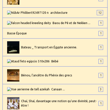
architecture
12
Baou de Pê et de Nekken ...
1
Basse Époque
1
Bateau _ Transport en Égypte ancienne.
1
Bébé
1
Bénou, l'ancêtre du Phénix des grecs
1
Canaan ...
3
Chaï, Shaï, davantage une notion qu'une divinité, peut-
1
être !