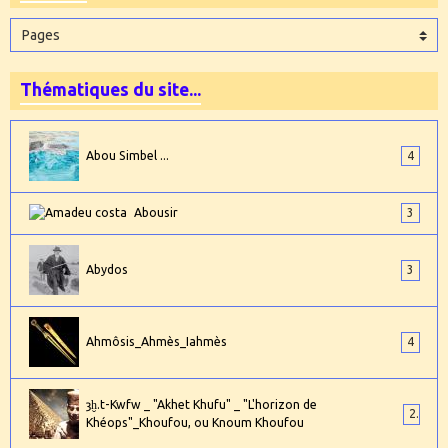
Thématiques du site...
Abou Simbel ...
4
Abousir
3
Abydos
3
Ahmôsis_Ahmès_Iahmès
4
ȝḫ.t-Kwfw _ "Akhet Khufu" _ "L'horizon de
2
Khéops"_Khoufou, ou Knoum Khoufou