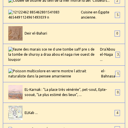
Couleurs...
2
Cuisine en Égypte
5
ancienne.
Deir el-Bahari
0
Dra'Abou
el-Naga
3
...
el-
1
Bahnasa
EL-Karnak : "La place très vénérée", pet-sout, Epte-
0
sooué, "Le plus estimé des lieux", ...
ELKab ...
4