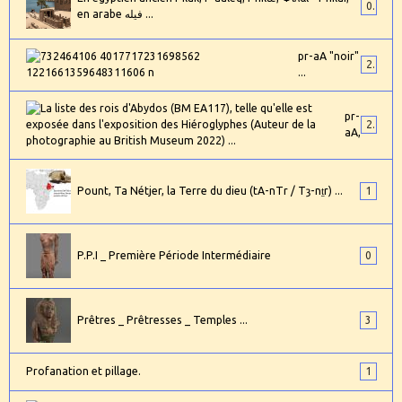
0
en arabe فيله ...
pr-aA "noir"
2
...
pr-
24
aA,
Pount, Ta Nétjer, la Terre du dieu (tA-nTr / Tȝ-nṯr) ...
1
P.P.I _ Première Période Intermédiaire
0
Prêtres _ Prêtresses _ Temples ...
3
Profanation et pillage.
1