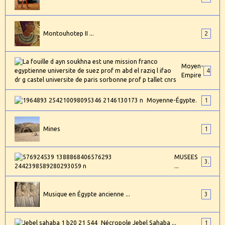
Montouhotep II ...
2
Moyen-
4
Empire
Moyenne-Égypte.
1
Mines
1
MUSEES
3
...
Musique en Égypte ancienne ...
3
Nécropole Jebel Sahaba ...
1