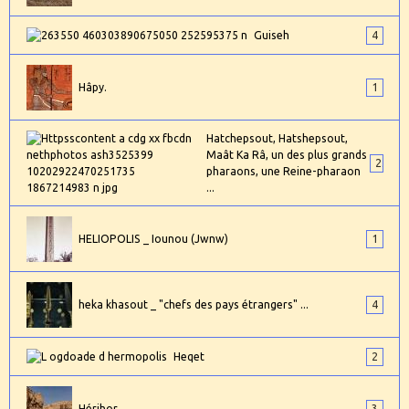
Guiseh
4
Hâpy.
1
Hatchepsout, Hatshepsout,
Maât Ka Râ, un des plus grands
2
pharaons, une Reine-pharaon
...
HELIOPOLIS _ Iounou (Jwnw)
1
heka khasout _ "chefs des pays étrangers" ...
4
Heqet
2
Hérihor ...
3