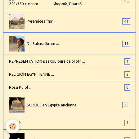
101
Φαραώ, Pharaố, ...
Pyramides "mr".
41
Dr. Salima Ikram ...
11
REPRESENTATION pas toujours de profil ...
1
RELIGION EGYPTIENNE ...
2
Rosa Pujol ...
0
SCRIBES en Égypte ancienne ...
25
Sinuhé ...
1