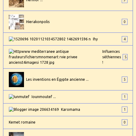
Hierakonpolis
0
Ihy
4
Influences
séthiennes
5
!
Les inventions en Égypte ancienne ...
5
Iounmoutef ...
1
Karomama
1
Kemet romaine
0