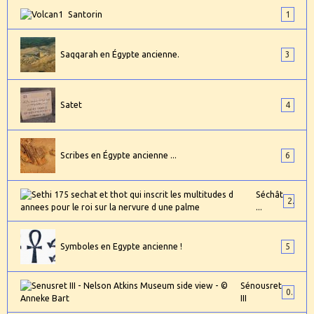
Santorin
1
Saqqarah en Égypte ancienne.
3
Satet
4
Scribes en Égypte ancienne ...
6
Séchât
2
...
Symboles en Egypte ancienne !
5
Sénousret
0
III