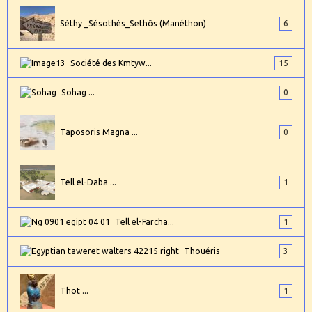
Séthy _Sésothès_Sethôs (Manéthon)
6
Société des Kmtyw...
15
Sohag ...
0
Taposoris Magna ...
0
Tell el-Daba ...
1
Tell el-Farcha...
1
Thouéris
3
Thot ...
1