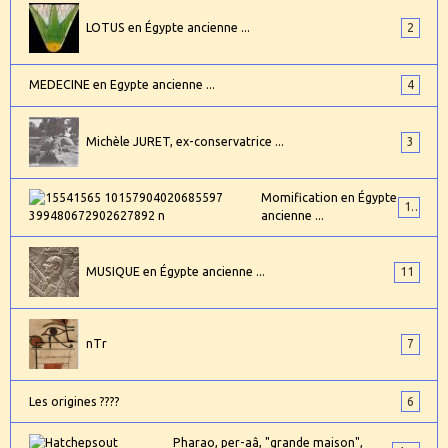
LOTUS en Égypte ancienne ...
2
MEDECINE en Egypte ancienne ...
4
Michèle JURET, ex-conservatrice ...
3
Momification en Égypte
17
ancienne ...
MUSIQUE en Égypte ancienne ...
11
nTr
7
Les origines ????
6
Pharao, per-aâ, "grande maison",