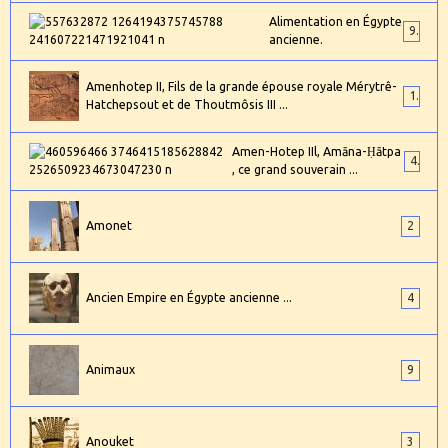
Alimentation en Égypte
9
ancienne.
Amenhotep II, Fils de la grande épouse royale Mérytrê-
1
Hatchepsout et de Thoutmôsis III ...
Amen-Hotep IIl, Amāna-Ḥātpa
4
, ce grand souverain ...
Amonet
2
Ancien Empire en Égypte ancienne ...
4
Animaux
9
Anouket
3