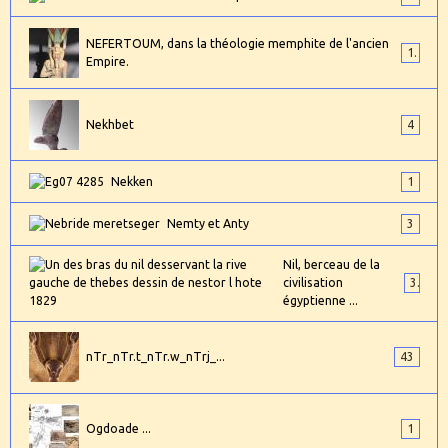
NEFERTOUM, dans la théologie memphite de l'ancien
1
Empire.
Nekhbet
4
Nekken
1
Nemty et Anty
3
Nil, berceau de la
civilisation
3
égyptienne ...
nTr_nTr.t_nTr.w_nTrj_...
43
Ogdoade ...
1