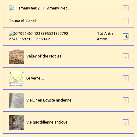
Ti-Ameny-Net ...
1
Touna el-Gebel
0
Tut Ankh
4
Amon ...
Valley of the Nobles
0
Le verre ...
1
Vieillir en Égypte ancienne.
1
Vie quotidienne antique
9