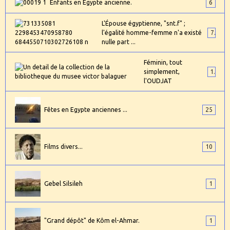
Enfants en Égypte ancienne.
6
L'Épouse égyptienne, "snt.f" ;
l'égalité homme-femme n'a existé
7
nulle part ...
Féminin, tout
simplement,
1
l'OUDJAT
Fêtes en Egypte anciennes ...
25
Films divers...
10
Gebel Silsileh
1
"Grand dépôt" de Kôm el-Ahmar.
1