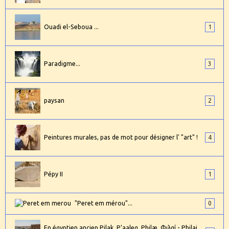
Ouadi el-Seboua ...
1
Paradigme...
3
paysan
2
Peintures murales, pas de mot pour désigner l' "art" !
4
Pépy II
1
"Peret em mérou"...
0
En égyptien ancien Pilak, P'aaleq, Philæ, Φιλαί - Philai,