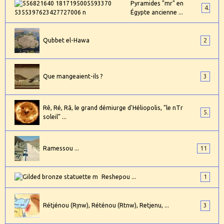
Pyramides "mr" en
4
Égypte ancienne ...
Qubbet el-Hawa
2
Que mangeaient-ils ?
3
Rê, Ré, Râ, le grand démiurge d'Héliopolis, "le nTr
5
soleil" ...
Ramessou ...
11
Reshepou ...
1
Rétjénou (Rṯnw), Réténou (Rtnw), Retjenu, ...
3