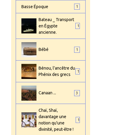
Basse Époque
1
Bateau _ Transport
en Égypte
1
ancienne.
Bébé
1
Bénou, l'ancêtre du
1
Phénix des grecs
Canaan ...
3
Chaï, Shaï,
davantage une
1
notion qu'une
divinité, peut-être !