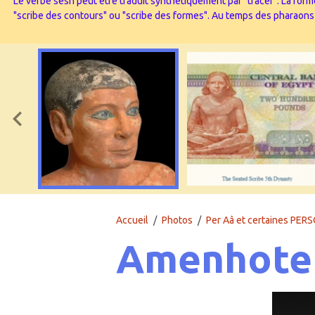
Le verbe sesh peut être traduit synthétiquement par "tracer". La forme
"scribe des contours" ou "scribe des formes". Au temps des pharaons l’
Accueil
Photos
Per Aâ et certaines PERS
Amenhotep 