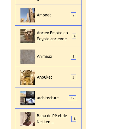
Amonet
2
Ancien Empire en
4
Égypte ancienne ...
Animaux
9
Anouket
3
architecture
12
Baou de Pê et de
1
Nekken ...