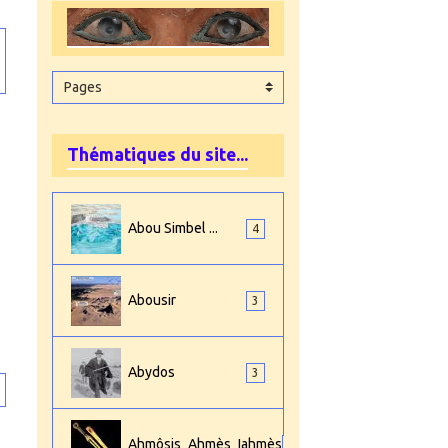
Thématiques du site...
Abou Simbel ...
4
Abousir
3
Abydos
3
Ahmôsis_Ahmès_Iahmès
4