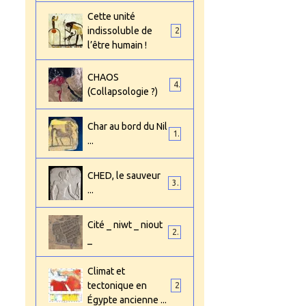
Cette unité
indissoluble de
2
l’être humain !
CHAOS
4
(Collapsologie ?)
Char au bord du Nil
1
...
CHED, le sauveur
3
...
Cité _ niwt _ niout
2
_
Climat et
tectonique en
2
Égypte ancienne ...