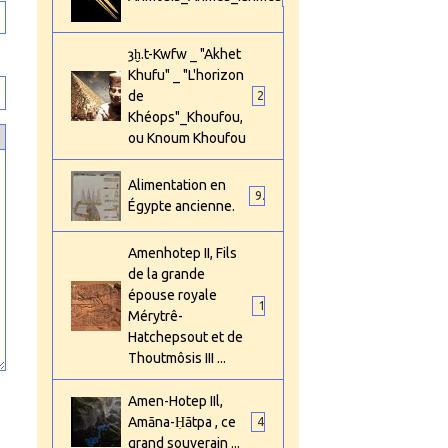
ȝḫ.t-Kwfw _ "Akhet
Khufu" _ "L'horizon
de
2
Khéops"_Khoufou,
ou Knoum Khoufou
Alimentation en
9
Égypte ancienne.
Amenhotep II, Fils
de la grande
épouse royale
1
Mérytrê-
Hatchepsout et de
Thoutmôsis III ...
Amen-Hotep IIl,
Amāna-Ḥātpa , ce
4
grand souverain ...