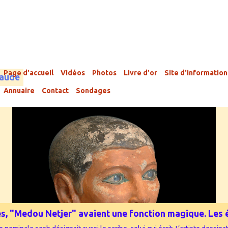
Page d'accueil
Vidéos
Photos
Livre d'or
Site d'information
laude
Annuaire
Contact
Sondages
phes, "Medou Netjer" avaient une fonction magique. Les éc