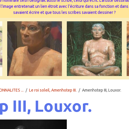
 nominale sesh désignait aussi le scribe, celui qui écrit. L’artiste dessi
image entretenait un lien étroit avec l’écriture dans sa fonction et dans
savaient écrire et que tous les scribes savaient dessiner ?
ONNALITES ...
Le roi soleil, Amenhotep III.
Amenhotep III, Louxor.
III, Louxor.