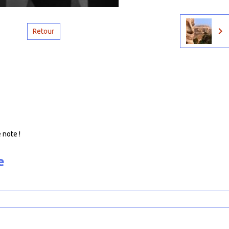
Retour
 note !
e