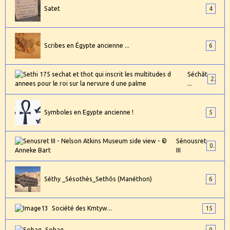
Satet
4
Scribes en Égypte ancienne ...
6
Séchât
2
...
Symboles en Egypte ancienne !
5
Sénousret
0
III
Séthy _Sésothès_Sethôs (Manéthon)
6
Société des Kmtyw...
15
Sohag ...
0