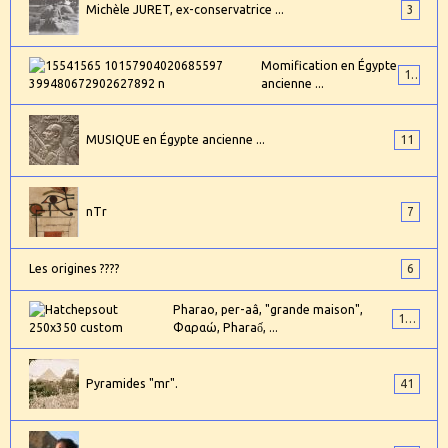
Michèle JURET, ex-conservatrice ...
3
Momification en Égypte
17
ancienne ...
MUSIQUE en Égypte ancienne ...
11
nTr
7
Les origines ????
6
Pharao, per-aâ, "grande maison",
101
Φαραώ, Pharaố, ...
Pyramides "mr".
41