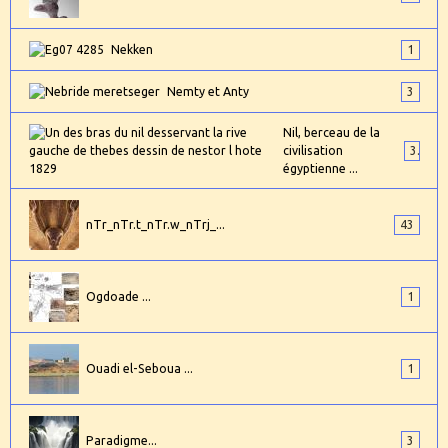
Nekken
1
Nemty et Anty
3
Nil, berceau de la
civilisation
3
égyptienne ...
nTr_nTr.t_nTr.w_nTrj_...
43
Ogdoade ...
1
Ouadi el-Seboua ...
1
Paradigme...
3