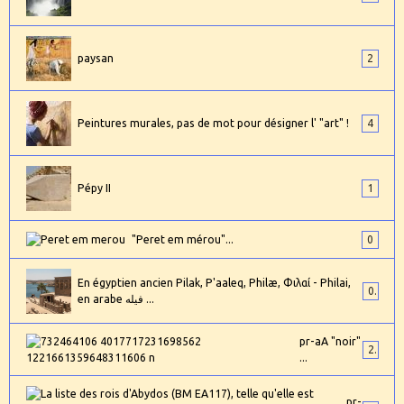
paysan
2
Peintures murales, pas de mot pour désigner l' "art" !
4
Pépy II
1
"Peret em mérou"...
0
En égyptien ancien Pilak, P'aaleq, Philæ, Φιλαί - Philai,
0
en arabe فيله ...
pr-aA "noir"
2
...
pr-