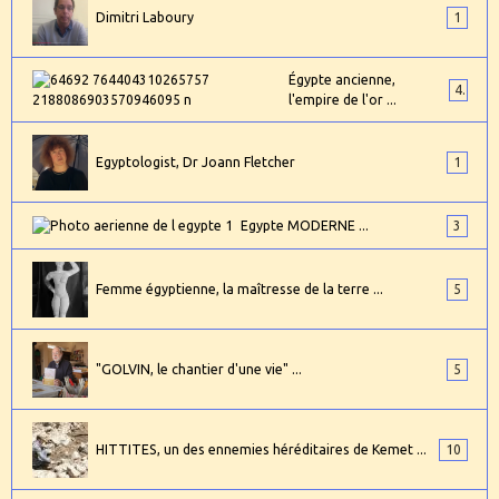
Dimitri Laboury
1
Égypte ancienne,
4
l'empire de l'or ...
Egyptologist, Dr Joann Fletcher
1
Egypte MODERNE ...
3
Femme égyptienne, la maîtresse de la terre ...
5
"GOLVIN, le chantier d'une vie" ...
5
HITTITES, un des ennemies héréditaires de Kemet ...
10