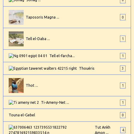
Taposoris Magna ...
0
Tell el-Daba ...
1
Tell el-Farcha...
1
Thouéris
3
Thot ...
1
Ti-Ameny-Net ...
1
Touna el-Gebel
0
Tut Ankh
4
Amon ...