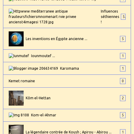
Influences
séthiennes
5
!
Les inventions en Égypte ancienne ...
5
Iounmoutef ...
1
Karomama
1
Kemet romaine
0
Kôm el-Hettan
2
Kom-el-Ahmar
5
La légendaire contrée de Koush ; Apirou - Abirou ...
1