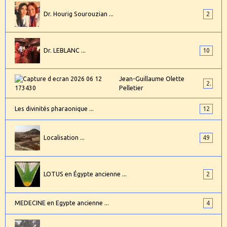
Dr. Hourig Sourouzian ...
2
Dr. LEBLANC ...
10
Jean-Guillaume Olette
2
Pelletier
Les divinités pharaonique ...
12
Localisation ...
49
LOTUS en Égypte ancienne ...
2
MEDECINE en Egypte ancienne ...
4