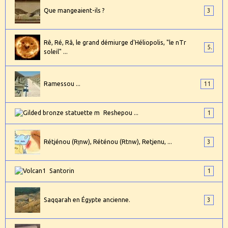
Que mangeaient-ils ?
3
Rê, Ré, Râ, le grand démiurge d'Héliopolis, "le nTr
5
soleil" ...
Ramessou ...
11
Reshepou ...
1
Rétjénou (Rṯnw), Réténou (Rtnw), Retjenu, ...
3
Santorin
1
Saqqarah en Égypte ancienne.
3