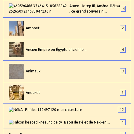
Amen-Hotep IIl, Amāna-Ḥātpa
4
, ce grand souverain ...
Amonet
2
Ancien Empire en Égypte ancienne ...
4
Animaux
9
Anouket
3
architecture
12
Baou de Pê et de Nekken ...
1