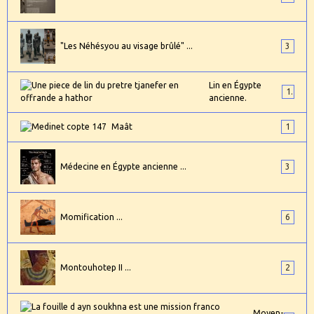
"Les Néhésyou au visage brûlé" ...
3
Lin en Égypte
1
ancienne.
Maât
1
Médecine en Égypte ancienne ...
3
Momification ...
6
Montouhotep II ...
2
Moyen-