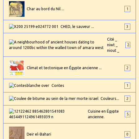
Char au bord du Nil ...
1
CHED, le sauveur ...
3
Cité _
niwt _
2
niout _
Climat et tectonique en Égypte ancienne ...
2
Contes
1
Couleurs...
2
Cuisine en Égypte
5
ancienne.
Deir el-Bahari
0