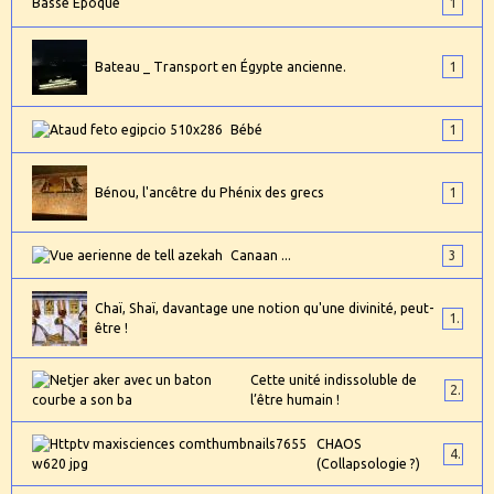
Basse Époque
1
Bateau _ Transport en Égypte ancienne.
1
Bébé
1
Bénou, l'ancêtre du Phénix des grecs
1
Canaan ...
3
Chaï, Shaï, davantage une notion qu'une divinité, peut-
1
être !
Cette unité indissoluble de
2
l’être humain !
CHAOS
4
(Collapsologie ?)