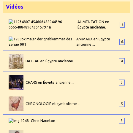
Vidéos
ALIMENTATION en
5
Égypte ancienne.
ANIMAUX en Egypte
6
ancienne ...
BATEAU en Égypte ancienne ...
4
CHARS en Égypte ancienne ...
3
CHRONOLOGIE et symbolisme ...
5
Chris Naunton
3