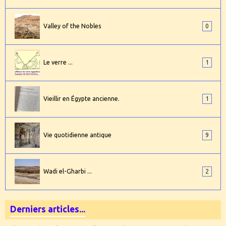
Valley of the Nobles
0
Le verre ...
1
Vieillir en Égypte ancienne.
1
Vie quotidienne antique
9
Wadi el-Gharbi ...
2
Derniers articles...