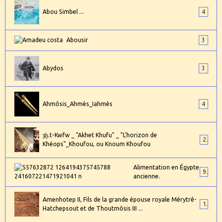
Abou Simbel ...
4
Abousir
3
Abydos
3
Ahmôsis_Ahmès_Iahmès
4
ȝḫ.t-Kwfw _ "Akhet Khufu" _ "L'horizon de
2
Khéops"_Khoufou, ou Knoum Khoufou
Alimentation en Égypte
9
ancienne.
Amenhotep II, Fils de la grande épouse royale Mérytrê-
1
Hatchepsout et de Thoutmôsis III ...