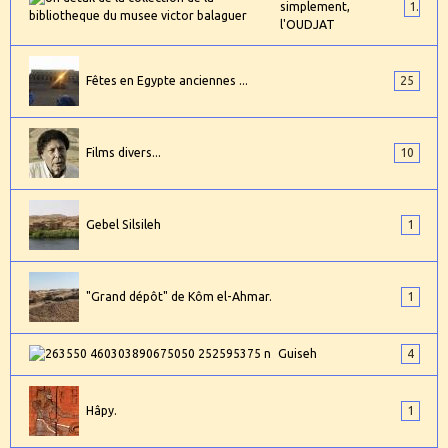
simplement,
1
l'OUDJAT
Fêtes en Egypte anciennes ...
25
Films divers...
10
Gebel Silsileh
1
"Grand dépôt" de Kôm el-Ahmar.
1
Guiseh
4
Hâpy.
1