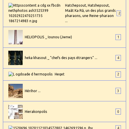
Hatchepsout, Hatshepsout,
Maât Ka Râ, un des plus grands
2
pharaons, une Reine-pharaon
...
HELIOPOLIS _ Iounou (Jwnw)
1
heka khasout _ "chefs des pays étrangers" ...
4
Heqet
2
Hérihor ...
3
Hierakonpolis
0
Ihy
4