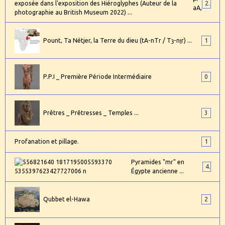
24
aA,
Pount, Ta Nétjer, la Terre du dieu (tA-nTr / Tȝ-nṯr) ...
1
P.P.I _ Première Période Intermédiaire
0
Prêtres _ Prêtresses _ Temples ...
3
Profanation et pillage.
1
Pyramides "mr" en
4
Égypte ancienne ...
Qubbet el-Hawa
2