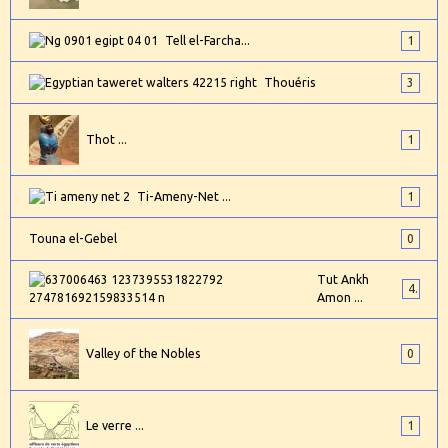
Tell el-Farcha...
1
Thouéris
3
Thot ...
1
Ti-Ameny-Net ...
1
Touna el-Gebel
0
Tut Ankh
4
Amon ...
Valley of the Nobles
0
Le verre ...
1