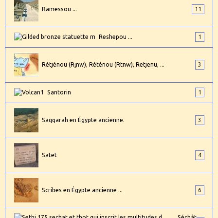
Ramessou ...
11
Reshepou ...
1
Rétjénou (Rṯnw), Réténou (Rtnw), Retjenu, ...
3
Santorin
1
Saqqarah en Égypte ancienne.
3
Satet
4
Scribes en Égypte ancienne ...
6
Séchât