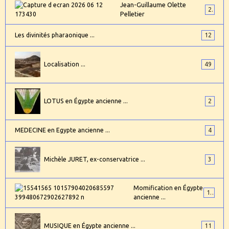
Jean-Guillaume Olette
2
Pelletier
Les divinités pharaonique ...
12
Localisation ...
49
LOTUS en Égypte ancienne ...
2
MEDECINE en Egypte ancienne ...
4
Michèle JURET, ex-conservatrice ...
3
Momification en Égypte
17
ancienne ...
MUSIQUE en Égypte ancienne ...
11