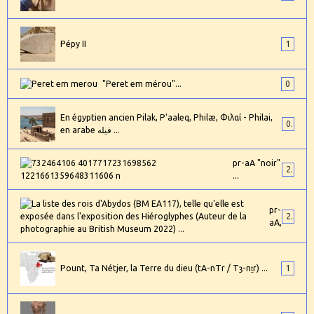
Pépy II
1
"Peret em mérou"...
0
En égyptien ancien Pilak, P'aaleq, Philæ, Φιλαί - Philai,
0
en arabe فيله ...
pr-aA "noir"
2
...
pr-
24
aA,
Pount, Ta Nétjer, la Terre du dieu (tA-nTr / Tȝ-nṯr) ...
1