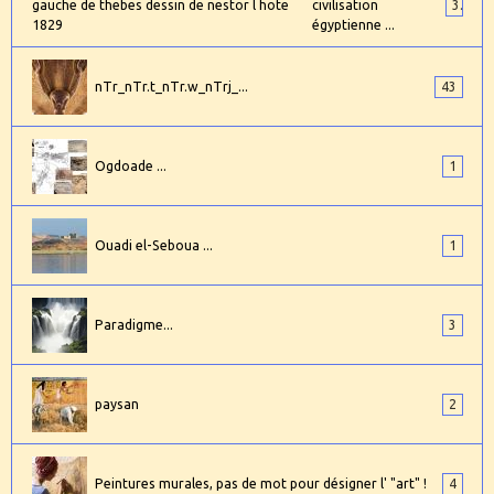
civilisation
3
égyptienne ...
nTr_nTr.t_nTr.w_nTrj_...
43
Ogdoade ...
1
Ouadi el-Seboua ...
1
Paradigme...
3
paysan
2
Peintures murales, pas de mot pour désigner l' "art" !
4