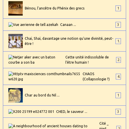
Bénou, l'ancêtre du Phénix des grecs
1
Canaan ...
3
Chaï, Shaï, davantage une notion qu'une divinité, peut-
1
être !
Cette unité indissoluble de
2
l’être humain !
CHAOS
4
(Collapsologie ?)
Char au bord du Nil ...
1
CHED, le sauveur ...
3
Cité _
niwt _
2