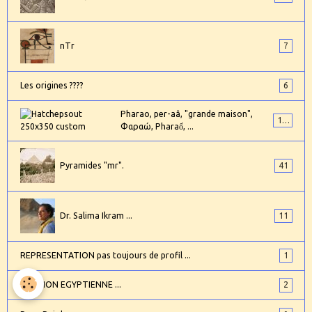
nTr
7
Les origines ????
6
Pharao, per-aâ, "grande maison",
101
Φαραώ, Pharaố, ...
Pyramides "mr".
41
Dr. Salima Ikram ...
11
REPRESENTATION pas toujours de profil ...
1
RELIGION EGYPTIENNE ...
2