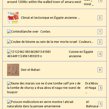
niout _
Climat et tectonique en Égypte ancienne ...
2
Contes
1
Couleurs...
2
Cuisine en Égypte
5
ancienne.
Deir el-Bahari
0
Dra'Abou
el-Naga
3
...
el-
1
Bahnasa