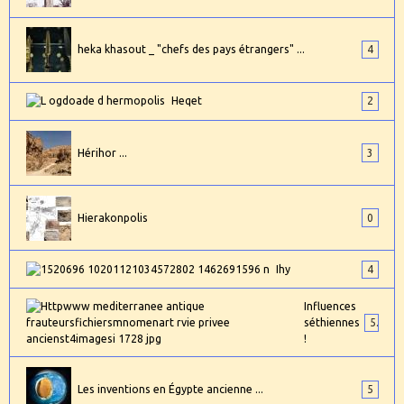
heka khasout _ "chefs des pays étrangers" ...
4
Heqet
2
Hérihor ...
3
Hierakonpolis
0
Ihy
4
Influences
séthiennes
5
!
Les inventions en Égypte ancienne ...
5