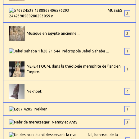
MUSEES
3
...
Musique en Égypte ancienne ...
3
Nécropole Jebel Sahaba ...
1
NEFERTOUM, dans la théologie memphite de l'ancien
1
Empire.
Nekhbet
4
Nekken
1
Nemty et Anty
3
Nil, berceau de la