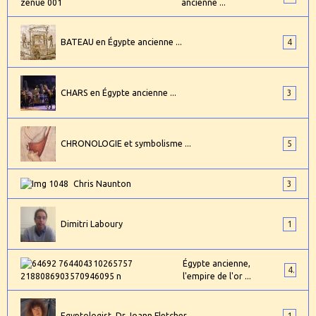
ancienne ...
BATEAU en Égypte ancienne ...
4
CHARS en Égypte ancienne ...
3
CHRONOLOGIE et symbolisme ...
5
Chris Naunton
3
Dimitri Laboury
1
Égypte ancienne,
4
l'empire de l'or ...
Egyptologist, Dr Joann Fletcher
1