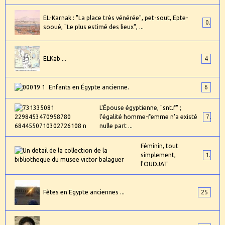
EL-Karnak : "La place très vénérée", pet-sout, Epte-
0
sooué, "Le plus estimé des lieux", ...
ELKab ...
4
Enfants en Égypte ancienne.
6
L'Épouse égyptienne, "snt.f" ;
l'égalité homme-femme n'a existé
7
nulle part ...
Féminin, tout
simplement,
1
l'OUDJAT
Fêtes en Egypte anciennes ...
25