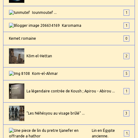
Iounmoutef ...
1
Karomama
1
Kemet romaine
0
Kôm el-Hettan
2
Kom-el-Ahmar
5
La légendaire contrée de Koush ; Apirou - Abirou ...
1
"Les Néhésyou au visage brûlé" ...
3
Lin en Égypte
1
ancienne.