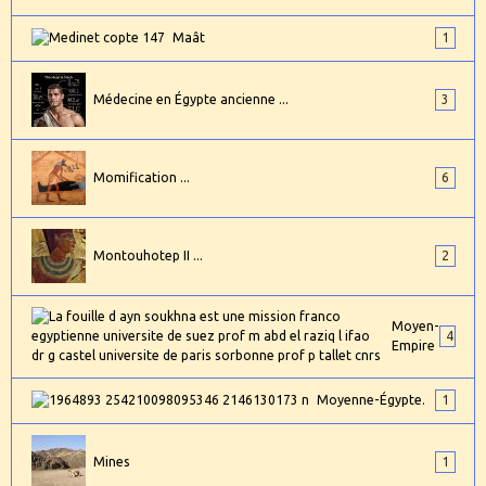
Maât
1
Médecine en Égypte ancienne ...
3
Momification ...
6
Montouhotep II ...
2
Moyen-
4
Empire
Moyenne-Égypte.
1
Mines
1