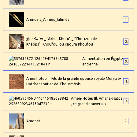
Ahmôsis_Ahmès_Iahmès
4
ȝḫ.t-Kwfw _ "Akhet Khufu" _ "L'horizon de
2
Khéops"_Khoufou, ou Knoum Khoufou
Alimentation en Égypte
9
ancienne.
Amenhotep II, Fils de la grande épouse royale Mérytrê-
1
Hatchepsout et de Thoutmôsis III ...
Amen-Hotep IIl, Amāna-Ḥātpa
4
, ce grand souverain ...
Amonet
2