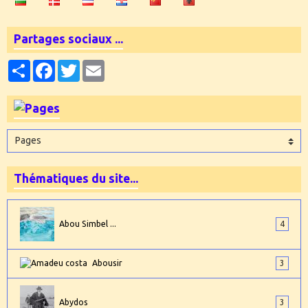
Partages sociaux ...
Partager
Facebook
Twitter
Email
Thématiques du site...
Abou Simbel ...
4
Abousir
3
Abydos
3