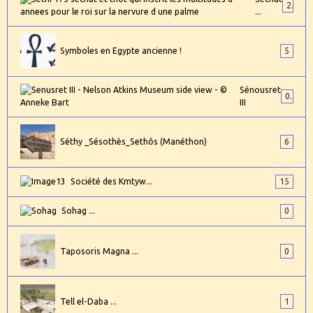
2
...
Symboles en Egypte ancienne !
5
Sénousret
0
III
Séthy _Sésothès_Sethôs (Manéthon)
6
Société des Kmtyw...
15
Sohag ...
0
Taposoris Magna ...
0
Tell el-Daba ...
1