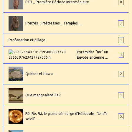
P.P.I _ Première Période Intermédiaire
0
Prêtres _ Prêtresses _ Temples ...
3
Profanation et pillage.
1
Pyramides "mr" en
4
Égypte ancienne ...
Qubbet el-Hawa
2
Que mangeaient-ils ?
3
Rê, Ré, Râ, le grand démiurge d'Héliopolis, "le nTr
5
soleil" ...