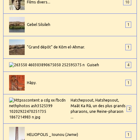
Films divers...
10
Gebel Silsileh
1
"Grand dépôt" de Kôm el-Ahmar.
1
Guiseh
4
Hâpy.
1
Hatchepsout, Hatshepsout,
Maât Ka Râ, un des plus grands
2
pharaons, une Reine-pharaon
...
HELIOPOLIS _ Iounou (Jwnw)
1