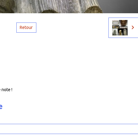
Retour
 note !
e