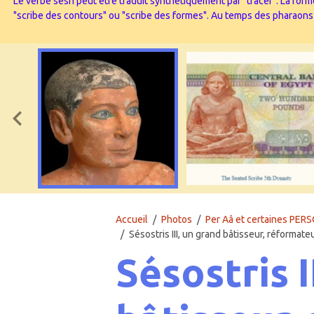
Le verbe sesh peut être traduit synthétiquement par "tracer". La forme
"scribe des contours" ou "scribe des formes". Au temps des pharaons l’
Accueil
Photos
Per Aâ et certaines PERS
Sésostris III, un grand bâtisseur, réformat
Sésostris I