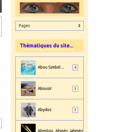
Thématiques du site...
Abou Simbel ...
4
Abousir
3
Abydos
3
Ahmôsis_Ahmès_Iahmès
4