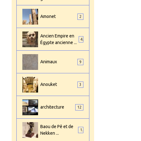
Amonet
2
Ancien Empire en
4
Égypte ancienne ...
Animaux
9
Anouket
3
architecture
12
Baou de Pê et de
1
Nekken ...