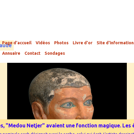
Page d'accueil
Vidéos
Photos
Livre d'or
Site d'information
laude
Annuaire
Contact
Sondages
phes, "Medou Netjer" avaient une fonction magique. Les é