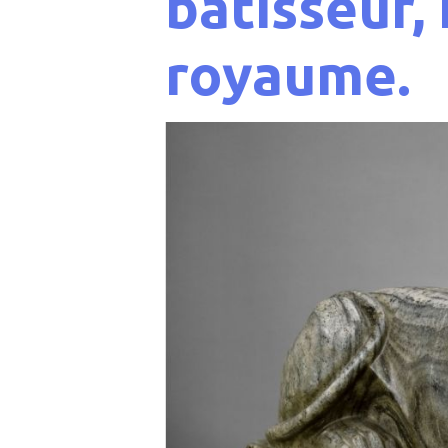
bâtisseur,
royaume.