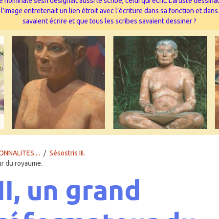
 nominale sesh désignait aussi le scribe, celui qui écrit. L’artiste dessi
image entretenait un lien étroit avec l’écriture dans sa fonction et dans
savaient écrire et que tous les scribes savaient dessiner ?
ONNALITES ...
Sésostris III.
eur du royaume.
II, un grand