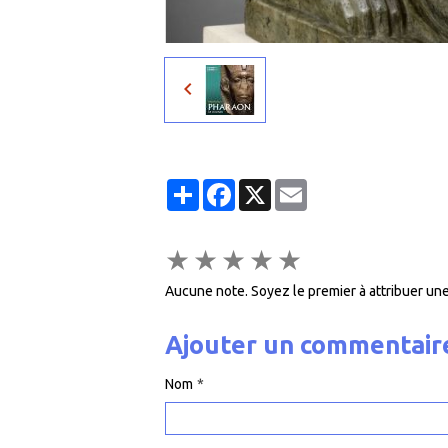
Partager
Facebook
X
Email
★
★
★
★
★
Aucune note. Soyez le premier à attribuer une
Ajouter un commentair
Nom