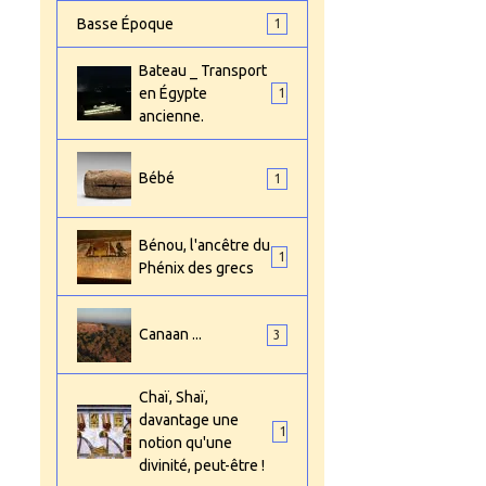
Basse Époque
1
Bateau _ Transport
en Égypte
1
ancienne.
Bébé
1
Bénou, l'ancêtre du
1
Phénix des grecs
Canaan ...
3
Chaï, Shaï,
davantage une
1
notion qu'une
divinité, peut-être !