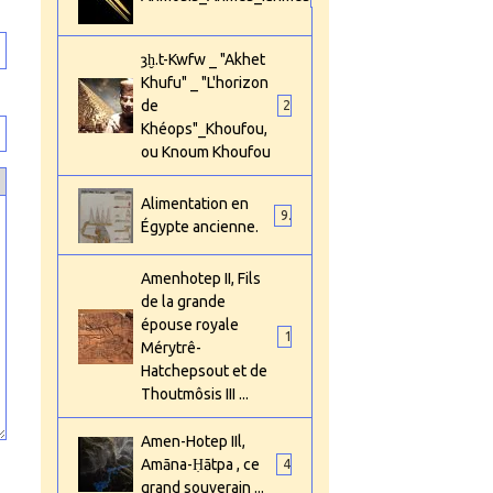
ȝḫ.t-Kwfw _ "Akhet
Khufu" _ "L'horizon
de
2
Khéops"_Khoufou,
ou Knoum Khoufou
Alimentation en
9
Égypte ancienne.
Amenhotep II, Fils
de la grande
épouse royale
1
Mérytrê-
Hatchepsout et de
Thoutmôsis III ...
Amen-Hotep IIl,
Amāna-Ḥātpa , ce
4
grand souverain ...