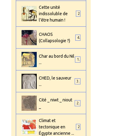
Cette unité
indissoluble de
2
l’être humain !
CHAOS
4
(Collapsologie ?)
Char au bord du Nil
1
...
CHED, le sauveur
3
...
Cité _ niwt _ niout
2
_
Climat et
tectonique en
2
Égypte ancienne ...