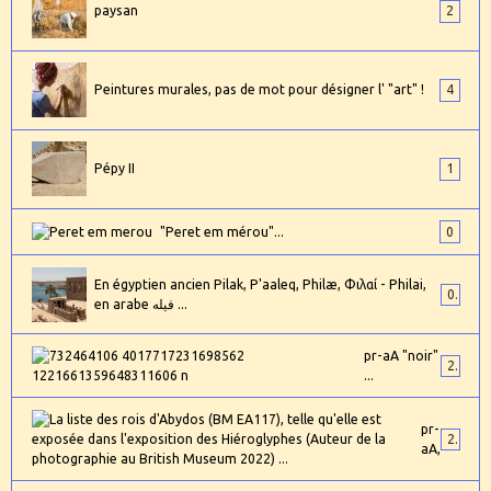
paysan
2
Peintures murales, pas de mot pour désigner l' "art" !
4
Pépy II
1
"Peret em mérou"...
0
En égyptien ancien Pilak, P'aaleq, Philæ, Φιλαί - Philai,
0
en arabe فيله ...
pr-aA "noir"
2
...
pr-
24
aA,