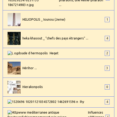
pharaons, une Reine-pharaon
...
HELIOPOLIS _ Iounou (Jwnw)
1
heka khasout _ "chefs des pays étrangers" ...
4
Heqet
2
Hérihor ...
3
Hierakonpolis
0
Ihy
4
Influences