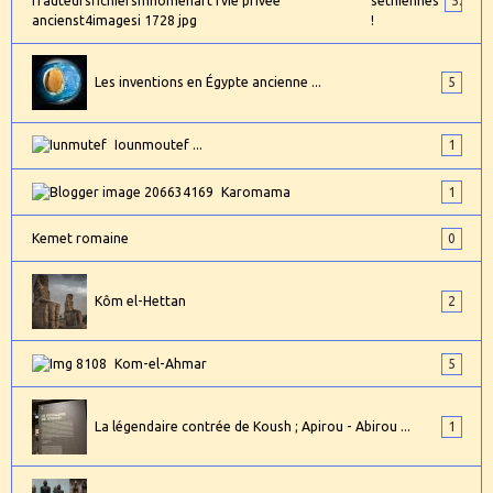
séthiennes
5
!
Les inventions en Égypte ancienne ...
5
Iounmoutef ...
1
Karomama
1
Kemet romaine
0
Kôm el-Hettan
2
Kom-el-Ahmar
5
La légendaire contrée de Koush ; Apirou - Abirou ...
1