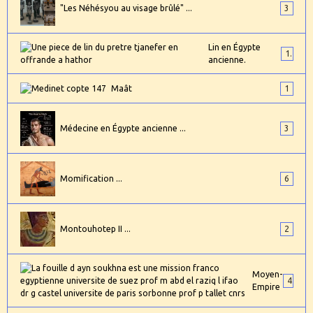
"Les Néhésyou au visage brûlé" ...
3
Lin en Égypte
1
ancienne.
Maât
1
Médecine en Égypte ancienne ...
3
Momification ...
6
Montouhotep II ...
2
Moyen-
4
Empire