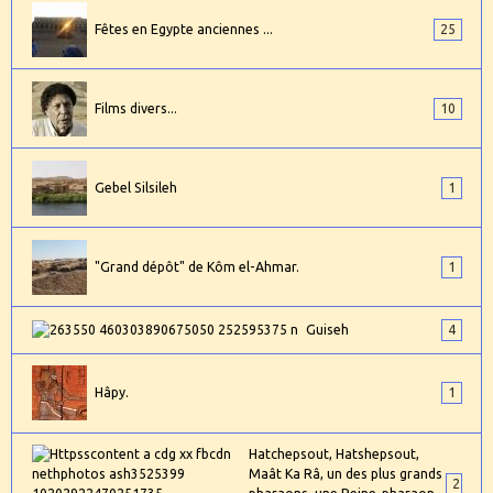
Fêtes en Egypte anciennes ...
25
Films divers...
10
Gebel Silsileh
1
"Grand dépôt" de Kôm el-Ahmar.
1
Guiseh
4
Hâpy.
1
Hatchepsout, Hatshepsout,
Maât Ka Râ, un des plus grands
2