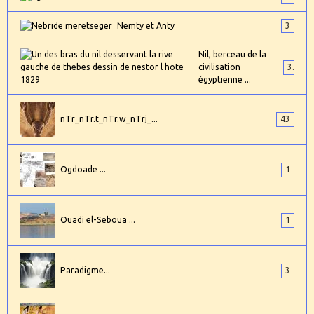
Nemty et Anty
3
Nil, berceau de la
civilisation
3
égyptienne ...
nTr_nTr.t_nTr.w_nTrj_...
43
Ogdoade ...
1
Ouadi el-Seboua ...
1
Paradigme...
3