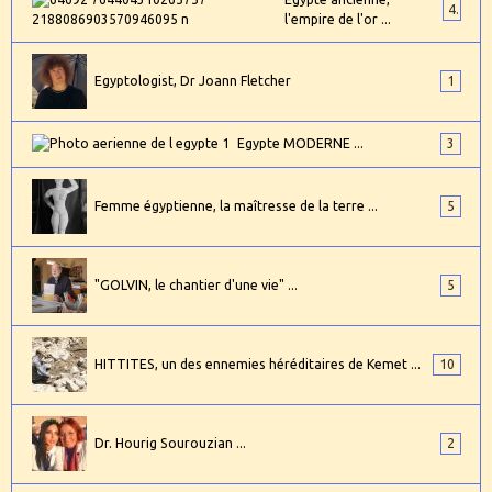
4
l'empire de l'or ...
Egyptologist, Dr Joann Fletcher
1
Egypte MODERNE ...
3
Femme égyptienne, la maîtresse de la terre ...
5
"GOLVIN, le chantier d'une vie" ...
5
HITTITES, un des ennemies héréditaires de Kemet ...
10
Dr. Hourig Sourouzian ...
2