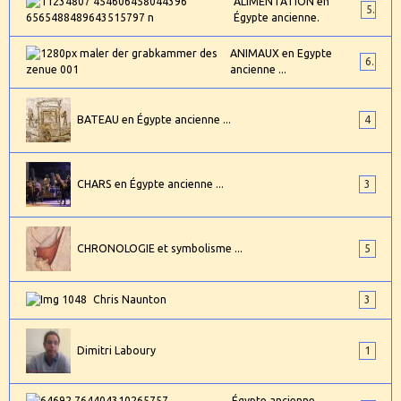
ALIMENTATION en
5
Égypte ancienne.
ANIMAUX en Egypte
6
ancienne ...
BATEAU en Égypte ancienne ...
4
CHARS en Égypte ancienne ...
3
CHRONOLOGIE et symbolisme ...
5
Chris Naunton
3
Dimitri Laboury
1
Égypte ancienne,