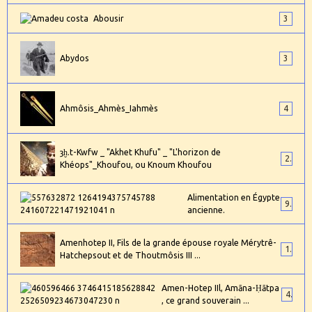
Abousir
3
Abydos
3
Ahmôsis_Ahmès_Iahmès
4
ȝḫ.t-Kwfw _ "Akhet Khufu" _ "L'horizon de
2
Khéops"_Khoufou, ou Knoum Khoufou
Alimentation en Égypte
9
ancienne.
Amenhotep II, Fils de la grande épouse royale Mérytrê-
1
Hatchepsout et de Thoutmôsis III ...
Amen-Hotep IIl, Amāna-Ḥātpa
4
, ce grand souverain ...