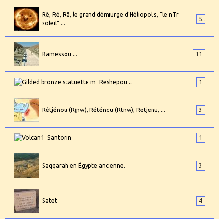
Rê, Ré, Râ, le grand démiurge d'Héliopolis, "le nTr
5
soleil" ...
Ramessou ...
11
Reshepou ...
1
Rétjénou (Rṯnw), Réténou (Rtnw), Retjenu, ...
3
Santorin
1
Saqqarah en Égypte ancienne.
3
Satet
4