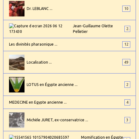
Dr. LEBLANC ...
10
Jean-Guillaume Olette
2
Pelletier
Les divinités pharaonique ...
12
Localisation ...
49
LOTUS en Égypte ancienne ...
2
MEDECINE en Egypte ancienne ...
4
Michèle JURET, ex-conservatrice ...
3
Momification en Égypte