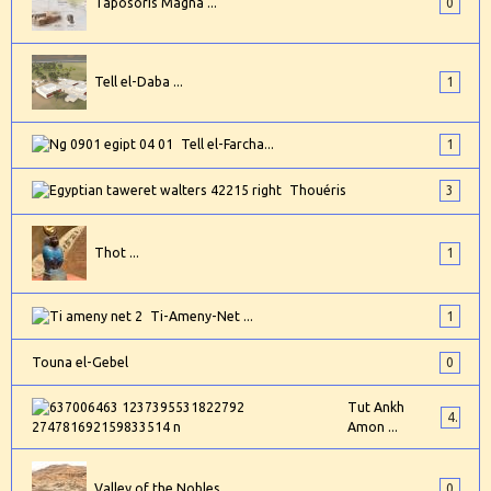
Taposoris Magna ...
0
Tell el-Daba ...
1
Tell el-Farcha...
1
Thouéris
3
Thot ...
1
Ti-Ameny-Net ...
1
Touna el-Gebel
0
Tut Ankh
4
Amon ...
Valley of the Nobles
0