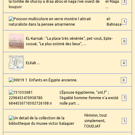
el-Naga
3
...
el-
1
Bahnasa
EL-Karnak : "La place très vénérée", pet-sout, Epte-
0
sooué, "Le plus estimé des lieux", ...
ELKab ...
4
Enfants en Égypte ancienne.
6
L'Épouse égyptienne, "snt.f" ;
l'égalité homme-femme n'a existé
7
nulle part ...
Féminin, tout
simplement,
1
l'OUDJAT