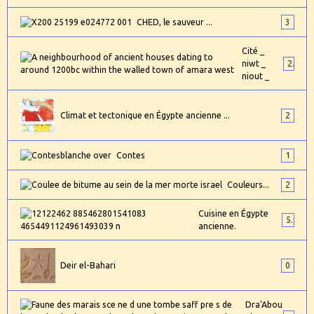
CHED, le sauveur ...
3
Cité _
niwt _
2
niout _
Climat et tectonique en Égypte ancienne ...
2
Contes
1
Couleurs...
2
Cuisine en Égypte
5
ancienne.
Deir el-Bahari
0
Dra'Abou