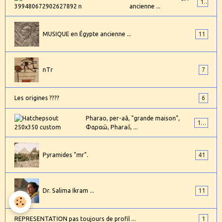
17
ancienne ...
MUSIQUE en Égypte ancienne ...
11
nTr
7
Les origines ????
6
Pharao, per-aâ, "grande maison",
101
Φαραώ, Pharaố, ...
Pyramides "mr".
41
Dr. Salima Ikram ...
11
REPRESENTATION pas toujours de profil ...
1