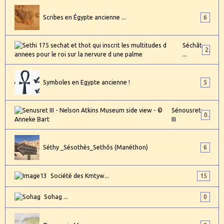
Scribes en Égypte ancienne ...
6
Séchât
2
...
Symboles en Egypte ancienne !
5
Sénousret
0
III
Séthy _Sésothès_Sethôs (Manéthon)
6
Société des Kmtyw...
15
Sohag ...
0