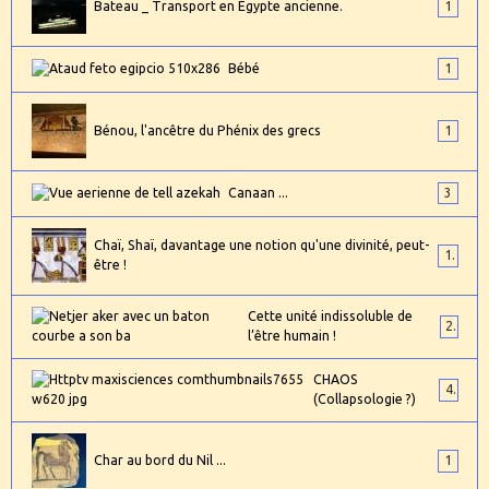
Bateau _ Transport en Égypte ancienne.
1
Bébé
1
Bénou, l'ancêtre du Phénix des grecs
1
Canaan ...
3
Chaï, Shaï, davantage une notion qu'une divinité, peut-
1
être !
Cette unité indissoluble de
2
l’être humain !
CHAOS
4
(Collapsologie ?)
Char au bord du Nil ...
1