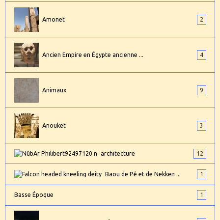
Amonet
2
Ancien Empire en Égypte ancienne ...
4
Animaux
9
Anouket
3
architecture
12
Baou de Pê et de Nekken ...
1
Basse Époque
1