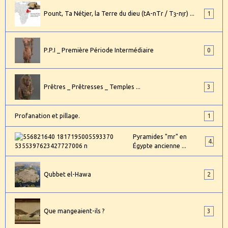
Pount, Ta Nétjer, la Terre du dieu (tA-nTr / Tȝ-nṯr) ...
1
P.P.I _ Première Période Intermédiaire
0
Prêtres _ Prêtresses _ Temples ...
3
Profanation et pillage.
1
Pyramides "mr" en
4
Égypte ancienne ...
Qubbet el-Hawa
2
Que mangeaient-ils ?
3