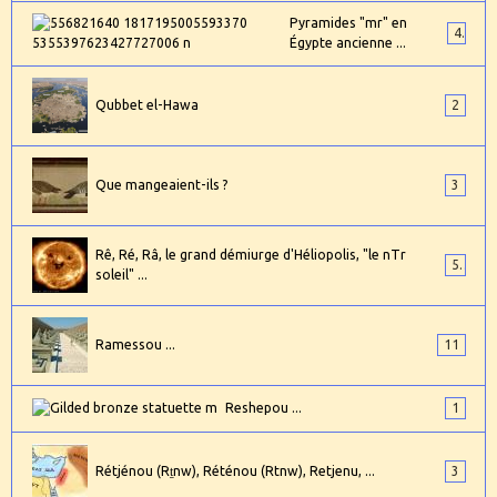
Pyramides "mr" en
4
Égypte ancienne ...
Qubbet el-Hawa
2
Que mangeaient-ils ?
3
Rê, Ré, Râ, le grand démiurge d'Héliopolis, "le nTr
5
soleil" ...
Ramessou ...
11
Reshepou ...
1
Rétjénou (Rṯnw), Réténou (Rtnw), Retjenu, ...
3