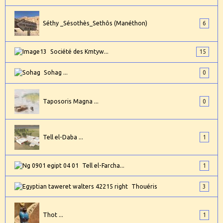
Séthy _Sésothès_Sethôs (Manéthon)
6
Société des Kmtyw...
15
Sohag ...
0
Taposoris Magna ...
0
Tell el-Daba ...
1
Tell el-Farcha...
1
Thouéris
3
Thot ...
1