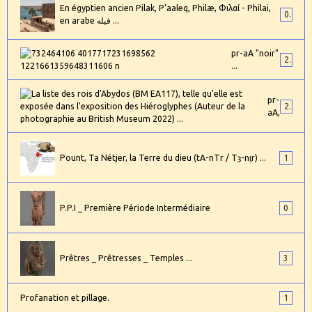
En égyptien ancien Pilak, P'aaleq, Philæ, Φιλαί - Philai,
0
en arabe فيله ...
pr-aA "noir"
2
...
pr-
24
aA,
Pount, Ta Nétjer, la Terre du dieu (tA-nTr / Tȝ-nṯr) ...
1
P.P.I _ Première Période Intermédiaire
0
Prêtres _ Prêtresses _ Temples ...
3
Profanation et pillage.
1