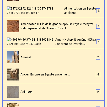
Alimentation en Égypte
9
ancienne.
Amenhotep II, Fils de la grande épouse royale Mérytrê-
1
Hatchepsout et de Thoutmôsis III ...
Amen-Hotep IIl, Amāna-Ḥātpa
4
, ce grand souverain ...
Amonet
2
Ancien Empire en Égypte ancienne ...
4
Animaux
9