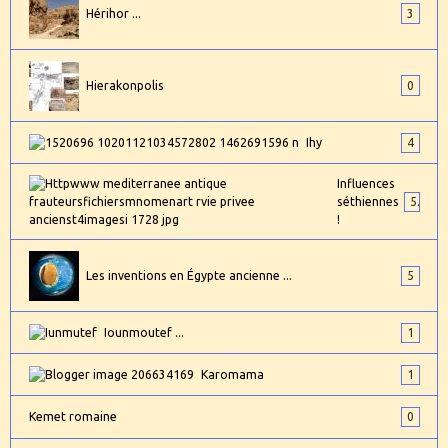
Hérihor ...
3
Hierakonpolis
0
Ihy
4
Influences
séthiennes
5
!
Les inventions en Égypte ancienne ...
5
Iounmoutef ...
1
Karomama
1
Kemet romaine
0