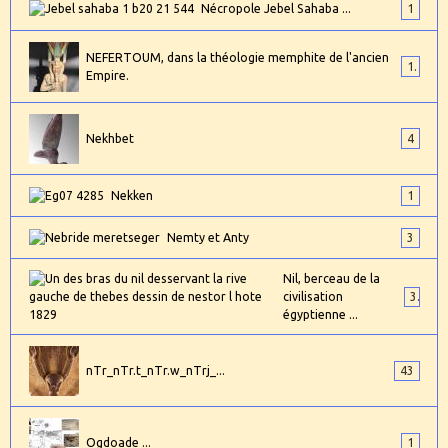
Nécropole Jebel Sahaba ...
1
NEFERTOUM, dans la théologie memphite de l'ancien
1
Empire.
Nekhbet
4
Nekken
1
Nemty et Anty
3
Nil, berceau de la
civilisation
3
égyptienne ...
nTr_nTr.t_nTr.w_nTrj_...
43
Ogdoade ...
1