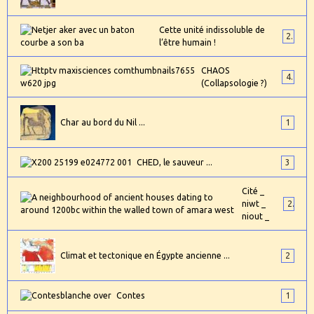
Cette unité indissoluble de
2
l’être humain !
CHAOS
4
(Collapsologie ?)
Char au bord du Nil ...
1
CHED, le sauveur ...
3
Cité _
niwt _
2
niout _
Climat et tectonique en Égypte ancienne ...
2
Contes
1