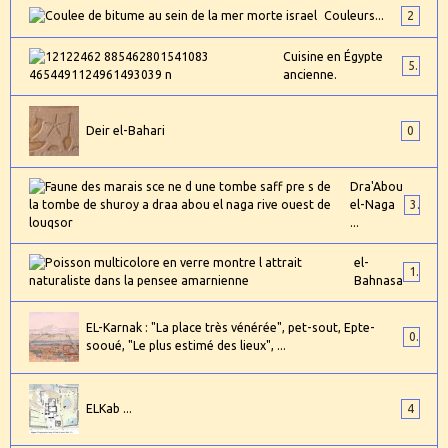
Couleurs...
2
Cuisine en Égypte
5
ancienne.
Deir el-Bahari
0
Dra'Abou
el-Naga
3
...
el-
1
Bahnasa
EL-Karnak : "La place très vénérée", pet-sout, Epte-
0
sooué, "Le plus estimé des lieux", ...
ELKab ...
4