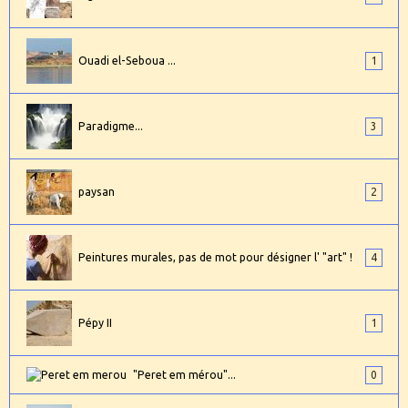
Ouadi el-Seboua ...
1
Paradigme...
3
paysan
2
Peintures murales, pas de mot pour désigner l' "art" !
4
Pépy II
1
"Peret em mérou"...
0