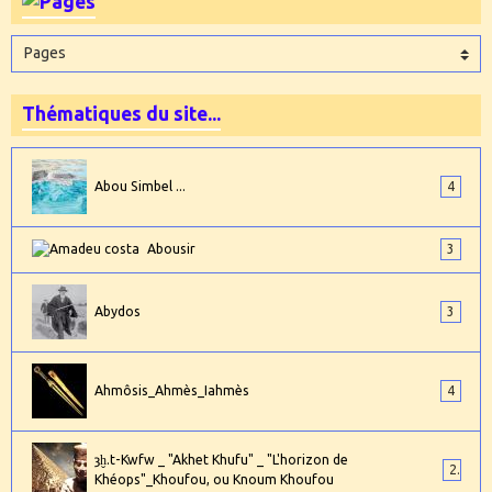
Thématiques du site...
Abou Simbel ...
4
Abousir
3
Abydos
3
Ahmôsis_Ahmès_Iahmès
4
ȝḫ.t-Kwfw _ "Akhet Khufu" _ "L'horizon de
2
Khéops"_Khoufou, ou Knoum Khoufou