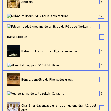
Anouket
3
architecture
12
Baou de Pê et de Nekken ...
1
Basse Époque
1
Bateau _ Transport en Égypte ancienne.
1
Bébé
1
Bénou, l'ancêtre du Phénix des grecs
1
Canaan ...
3
Chaï, Shaï, davantage une notion qu'une divinité, peut-
1
être !