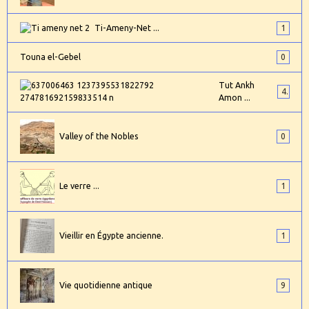
Ti-Ameny-Net ...
1
Touna el-Gebel
0
Tut Ankh
4
Amon ...
Valley of the Nobles
0
Le verre ...
1
Vieillir en Égypte ancienne.
1
Vie quotidienne antique
9