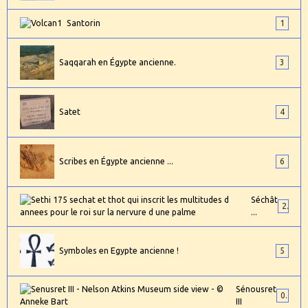
Santorin
1
Saqqarah en Égypte ancienne.
3
Satet
4
Scribes en Égypte ancienne ...
6
Séchât
2
...
Symboles en Egypte ancienne !
5
Sénousret
0
III