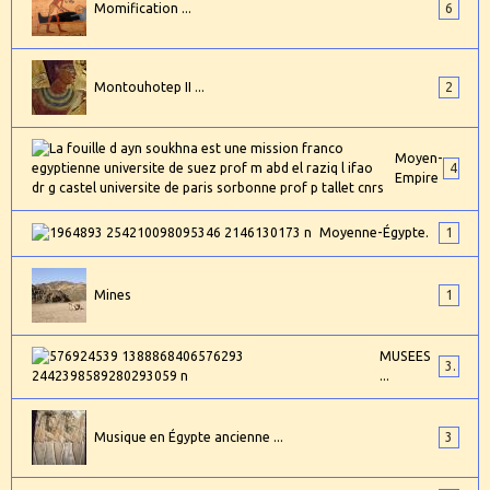
Momification ...
6
Montouhotep II ...
2
Moyen-
4
Empire
Moyenne-Égypte.
1
Mines
1
MUSEES
3
...
Musique en Égypte ancienne ...
3