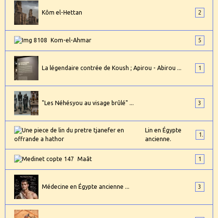
Kôm el-Hettan
2
Kom-el-Ahmar
5
La légendaire contrée de Koush ; Apirou - Abirou ...
1
"Les Néhésyou au visage brûlé" ...
3
Lin en Égypte
1
ancienne.
Maât
1
Médecine en Égypte ancienne ...
3