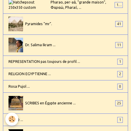
Pharao, per-aâ, "grande maison",
101
Φαραώ, Pharaố, ...
Pyramides "mr".
41
Dr. Salima Ikram ...
11
REPRESENTATION pas toujours de profil ...
1
RELIGION EGYPTIENNE ...
2
Rosa Pujol ...
0
SCRIBES en Égypte ancienne ...
25
Sinuhé ...
1