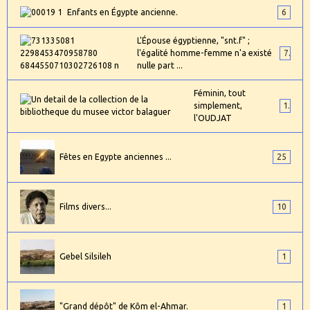
Enfants en Égypte ancienne.
6
L'Épouse égyptienne, "snt.f" ;
l'égalité homme-femme n'a existé
7
nulle part ...
Féminin, tout
simplement,
1
l'OUDJAT
Fêtes en Egypte anciennes ...
25
Films divers...
10
Gebel Silsileh
1
"Grand dépôt" de Kôm el-Ahmar.
1