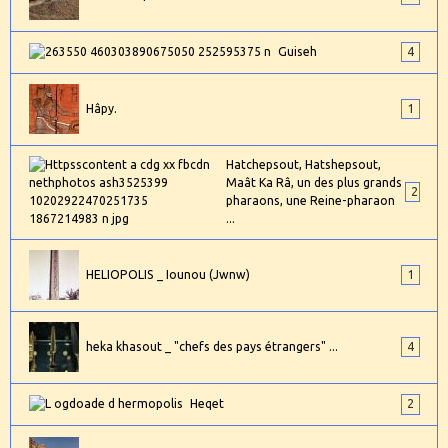
Guiseh
4
Hâpy.
1
Hatchepsout, Hatshepsout,
Maât Ka Râ, un des plus grands
2
pharaons, une Reine-pharaon
...
HELIOPOLIS _ Iounou (Jwnw)
1
heka khasout _ "chefs des pays étrangers" ...
4
Heqet
2