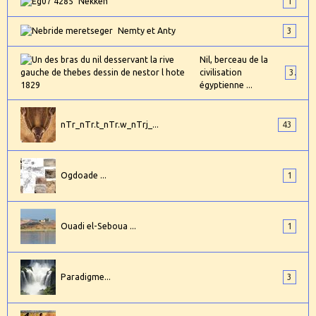
Nekken
1
Nemty et Anty
3
Nil, berceau de la
civilisation
3
égyptienne ...
nTr_nTr.t_nTr.w_nTrj_...
43
Ogdoade ...
1
Ouadi el-Seboua ...
1
Paradigme...
3