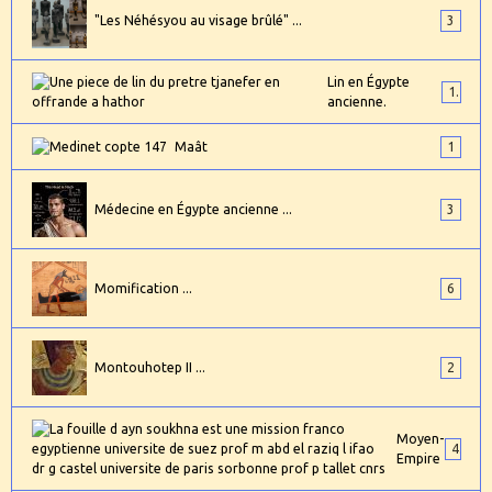
"Les Néhésyou au visage brûlé" ...
3
Lin en Égypte
1
ancienne.
Maât
1
Médecine en Égypte ancienne ...
3
Momification ...
6
Montouhotep II ...
2
Moyen-
4
Empire