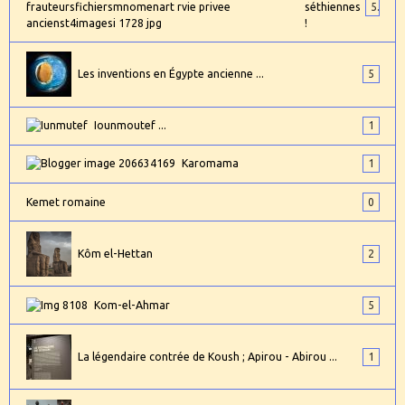
séthiennes
5
!
Les inventions en Égypte ancienne ...
5
Iounmoutef ...
1
Karomama
1
Kemet romaine
0
Kôm el-Hettan
2
Kom-el-Ahmar
5
La légendaire contrée de Koush ; Apirou - Abirou ...
1