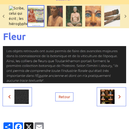
Fleur
Retour
Partager
Facebook
X
Email