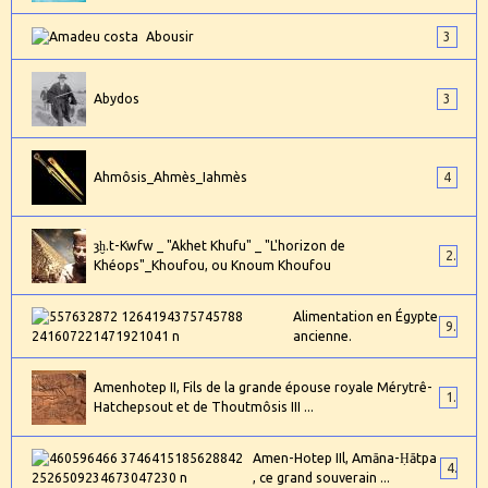
Abousir
3
Abydos
3
Ahmôsis_Ahmès_Iahmès
4
ȝḫ.t-Kwfw _ "Akhet Khufu" _ "L'horizon de
2
Khéops"_Khoufou, ou Knoum Khoufou
Alimentation en Égypte
9
ancienne.
Amenhotep II, Fils de la grande épouse royale Mérytrê-
1
Hatchepsout et de Thoutmôsis III ...
Amen-Hotep IIl, Amāna-Ḥātpa
4
, ce grand souverain ...