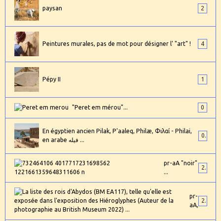
paysan
2
Peintures murales, pas de mot pour désigner l' "art" !
4
Pépy II
1
"Peret em mérou"...
0
En égyptien ancien Pilak, P'aaleq, Philæ, Φιλαί - Philai,
0
en arabe فيله ...
pr-aA "noir"
2
...
pr-
24
aA,