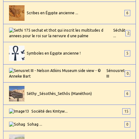
Scribes en Égypte ancienne ...
6
Séchât
2
...
Symboles en Egypte ancienne !
5
Sénousret
0
III
Séthy _Sésothès_Sethôs (Manéthon)
6
Société des Kmtyw...
15
Sohag ...
0