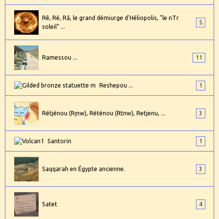
Rê, Ré, Râ, le grand démiurge d'Héliopolis, "le nTr
5
soleil" ...
Ramessou ...
11
Reshepou ...
1
Rétjénou (Rṯnw), Réténou (Rtnw), Retjenu, ...
3
Santorin
1
Saqqarah en Égypte ancienne.
3
Satet
4