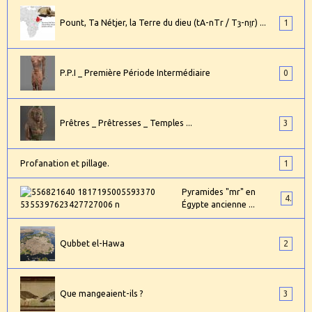
Pount, Ta Nétjer, la Terre du dieu (tA-nTr / Tȝ-nṯr) ...
1
P.P.I _ Première Période Intermédiaire
0
Prêtres _ Prêtresses _ Temples ...
3
Profanation et pillage.
1
Pyramides "mr" en
4
Égypte ancienne ...
Qubbet el-Hawa
2
Que mangeaient-ils ?
3