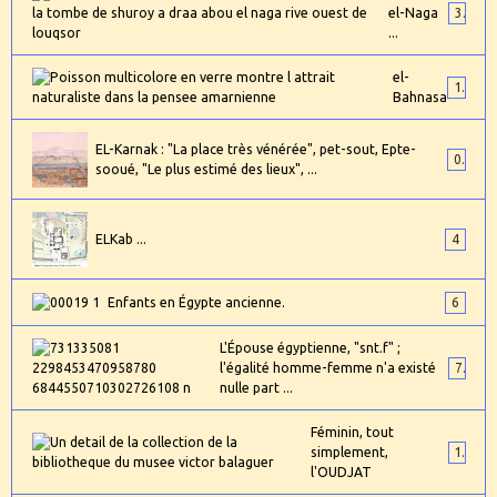
el-Naga
3
...
el-
1
Bahnasa
EL-Karnak : "La place très vénérée", pet-sout, Epte-
0
sooué, "Le plus estimé des lieux", ...
ELKab ...
4
Enfants en Égypte ancienne.
6
L'Épouse égyptienne, "snt.f" ;
l'égalité homme-femme n'a existé
7
nulle part ...
Féminin, tout
simplement,
1
l'OUDJAT