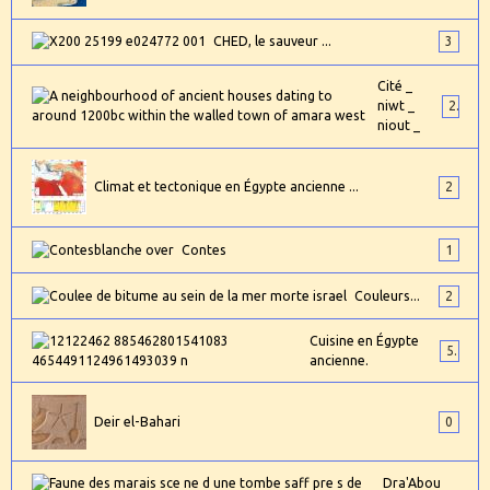
CHED, le sauveur ...
3
Cité _
niwt _
2
niout _
Climat et tectonique en Égypte ancienne ...
2
Contes
1
Couleurs...
2
Cuisine en Égypte
5
ancienne.
Deir el-Bahari
0
Dra'Abou