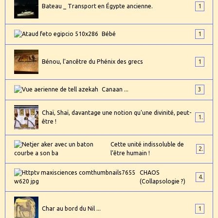
Bateau _ Transport en Égypte ancienne.
1
Bébé
1
Bénou, l'ancêtre du Phénix des grecs
1
Canaan ...
3
Chaï, Shaï, davantage une notion qu'une divinité, peut-
1
être !
Cette unité indissoluble de
2
l’être humain !
CHAOS
4
(Collapsologie ?)
Char au bord du Nil ...
1