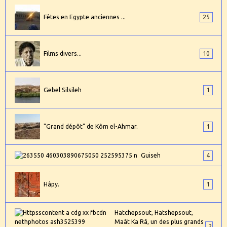
Fêtes en Egypte anciennes ...
25
Films divers...
10
Gebel Silsileh
1
"Grand dépôt" de Kôm el-Ahmar.
1
Guiseh
4
Hâpy.
1
Hatchepsout, Hatshepsout,
Maât Ka Râ, un des plus grands
2