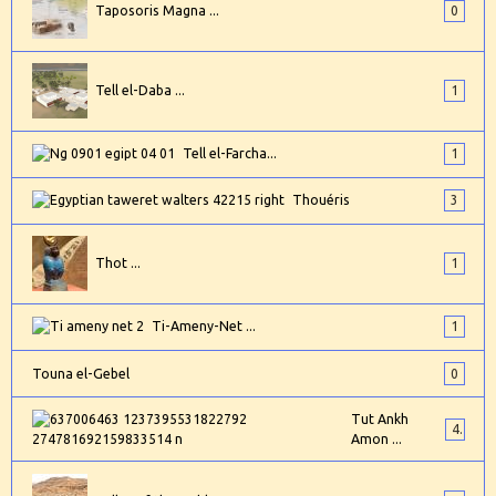
Taposoris Magna ...
0
Tell el-Daba ...
1
Tell el-Farcha...
1
Thouéris
3
Thot ...
1
Ti-Ameny-Net ...
1
Touna el-Gebel
0
Tut Ankh
4
Amon ...