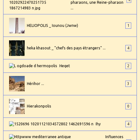
pharaons, une Reine-pharaon
...
HELIOPOLIS _ Iounou (Jwnw)
1
heka khasout _ "chefs des pays étrangers" ...
4
Heqet
2
Hérihor ...
3
Hierakonpolis
0
Ihy
4
Influences