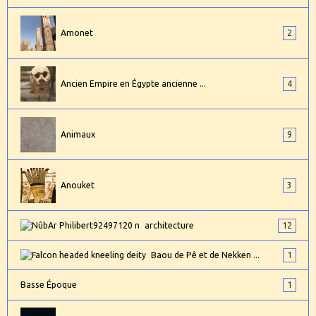
Amonet
2
Ancien Empire en Égypte ancienne ...
4
Animaux
9
Anouket
3
architecture
12
Baou de Pê et de Nekken ...
1
Basse Époque
1