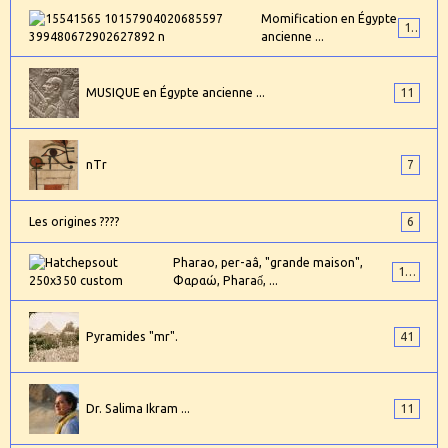
Momification en Égypte
17
ancienne ...
MUSIQUE en Égypte ancienne ...
11
nTr
7
Les origines ????
6
Pharao, per-aâ, "grande maison",
101
Φαραώ, Pharaố, ...
Pyramides "mr".
41
Dr. Salima Ikram ...
11