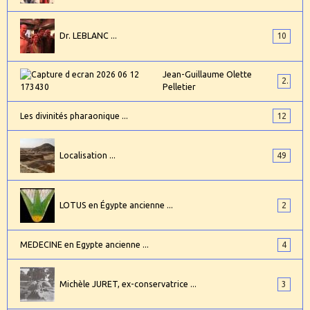
Dr. LEBLANC ...
10
Jean-Guillaume Olette
2
Pelletier
Les divinités pharaonique ...
12
Localisation ...
49
LOTUS en Égypte ancienne ...
2
MEDECINE en Egypte ancienne ...
4
Michèle JURET, ex-conservatrice ...
3