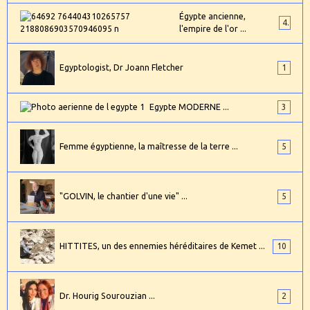
Égypte ancienne,
4
l'empire de l'or ...
Egyptologist, Dr Joann Fletcher
1
Egypte MODERNE ...
3
Femme égyptienne, la maîtresse de la terre ...
5
"GOLVIN, le chantier d'une vie" ...
5
HITTITES, un des ennemies héréditaires de Kemet ...
10
Dr. Hourig Sourouzian ...
2