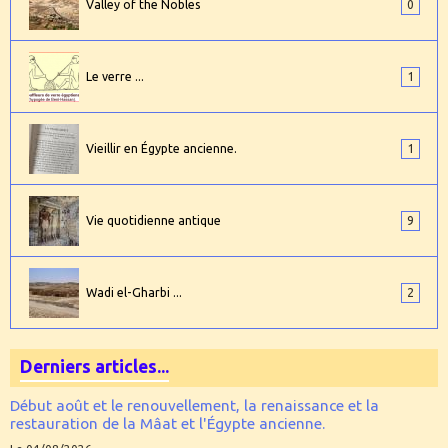
Valley of the Nobles
0
Le verre ...
1
Vieillir en Égypte ancienne.
1
Vie quotidienne antique
9
Wadi el-Gharbi ...
2
Derniers articles...
Début août et le renouvellement, la renaissance et la
restauration de la Mâat et l'Égypte ancienne.