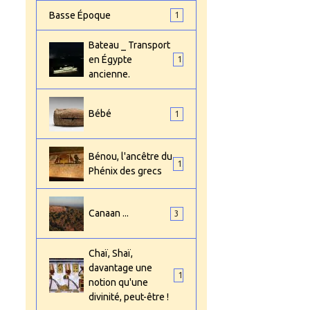
Basse Époque
1
Bateau _ Transport
en Égypte
1
ancienne.
Bébé
1
Bénou, l'ancêtre du
1
Phénix des grecs
Canaan ...
3
Chaï, Shaï,
davantage une
1
notion qu'une
divinité, peut-être !