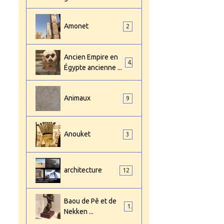
Amonet
2
Ancien Empire en
4
Égypte ancienne ...
Animaux
9
Anouket
3
architecture
12
Baou de Pê et de
1
Nekken ...