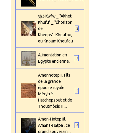
ȝḫ.t-Kwfw _ "Akhet
Khufu" _ "L'horizon
de
2
Khéops"_Khoufou,
ou Knoum Khoufou
Alimentation en
9
Égypte ancienne.
Amenhotep II, Fils
de la grande
épouse royale
1
Mérytrê-
Hatchepsout et de
Thoutmôsis III ...
Amen-Hotep IIl,
Amāna-Ḥātpa , ce
4
grand souverain ...