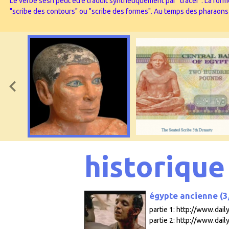
Le verbe sesh peut être traduit synthétiquement par "tracer". La forme
"scribe des contours" ou "scribe des formes". Au temps des pharaons l’
historique
égypte ancienne (3/
partie 1: http://www.da
partie 2: http://www.dail