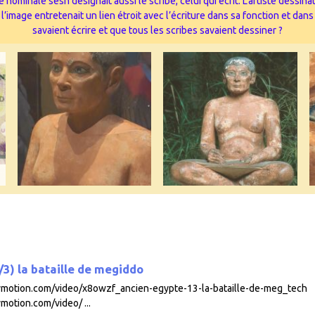
 nominale sesh désignait aussi le scribe, celui qui écrit. L’artiste dessi
image entretenait un lien étroit avec l’écriture dans sa fonction et dans
savaient écrire et que tous les scribes savaient dessiner ?
3) la bataille de megiddo
ilymotion.com/video/x8owzf_ancien-egypte-13-la-bataille-de-meg_tech
ymotion.com/video/ ...