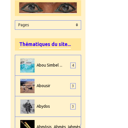
Thématiques du site...
Abou Simbel ...
4
Abousir
3
Abydos
3
Ahmôsis_Ahmès_Iahmès
4