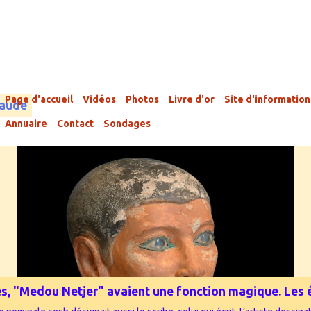
Page d'accueil
Vidéos
Photos
Livre d'or
Site d'information
laude
Annuaire
Contact
Sondages
phes, "Medou Netjer" avaient une fonction magique. Les éc