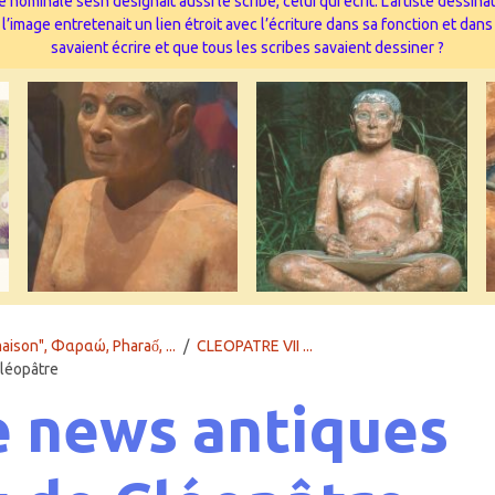
 nominale sesh désignait aussi le scribe, celui qui écrit. L’artiste dessi
image entretenait un lien étroit avec l’écriture dans sa fonction et dans
savaient écrire et que tous les scribes savaient dessiner ?
aison", Φαραώ, Pharaố, ...
CLEOPATRE VII ...
Cléopâtre
e news antiques