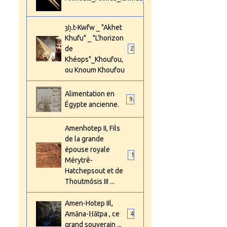
ȝḫ.t-Kwfw _ "Akhet
Khufu" _ "L'horizon
de
2
Khéops"_Khoufou,
ou Knoum Khoufou
Alimentation en
9
Égypte ancienne.
Amenhotep II, Fils
de la grande
épouse royale
1
Mérytrê-
Hatchepsout et de
Thoutmôsis III ...
Amen-Hotep IIl,
Amāna-Ḥātpa , ce
4
grand souverain ...