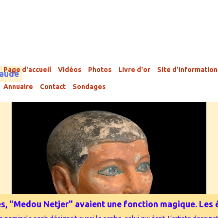
Page d'accueil
Vidéos
Photos
Livre d'or
Site d'information
laude
Annuaire
Contact
Sondages
phes, "Medou Netjer" avaient une fonction magique. Les é