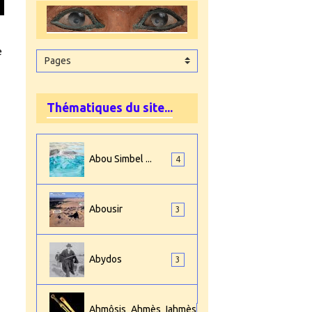
e
Thématiques du site...
Abou Simbel ...
4
Abousir
3
Abydos
3
Ahmôsis_Ahmès_Iahmès
4