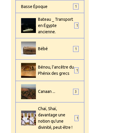
Basse Époque
1
Bateau _ Transport
en Égypte
1
ancienne.
Bébé
1
Bénou, l'ancêtre du
1
Phénix des grecs
Canaan ...
3
Chaï, Shaï,
davantage une
1
notion qu'une
divinité, peut-être !