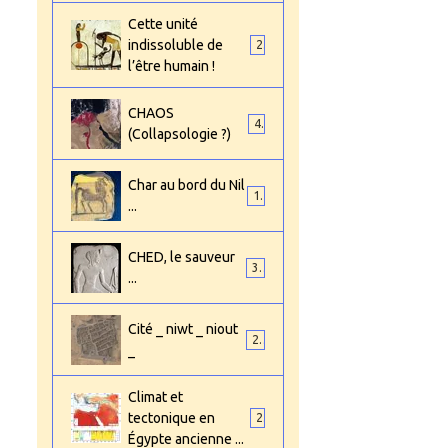
Cette unité
indissoluble de
2
l’être humain !
CHAOS
4
(Collapsologie ?)
Char au bord du Nil
1
...
CHED, le sauveur
3
...
Cité _ niwt _ niout
2
_
Climat et
tectonique en
2
Égypte ancienne ...