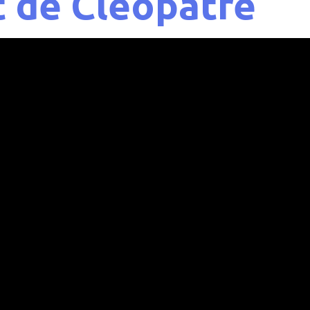
t de Cléopâtre