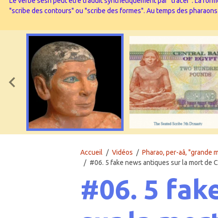
Le verbe sesh peut être traduit synthétiquement par "tracer". La forme
"scribe des contours" ou "scribe des formes". Au temps des pharaons l’
Accueil
Vidéos
Pharao, per-aâ, "grande m
#06. 5 fake news antiques sur la mort de 
#06. 5 fak