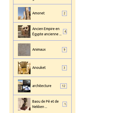
Amonet
2
Ancien Empire en
4
Égypte ancienne ...
Animaux
9
Anouket
3
architecture
12
Baou de Pê et de
1
Nekken ...