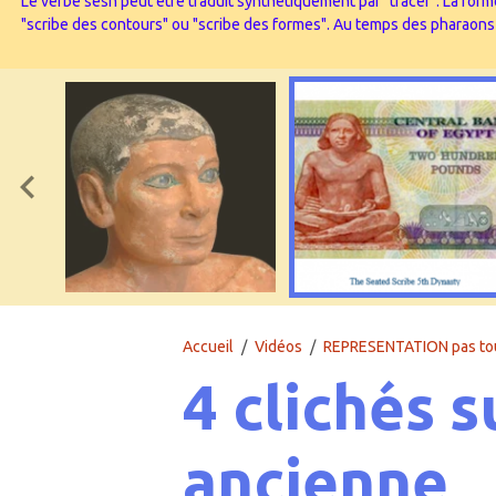
Le verbe sesh peut être traduit synthétiquement par "tracer". La forme
"scribe des contours" ou "scribe des formes". Au temps des pharaons l’
Accueil
Vidéos
REPRESENTATION pas toujo
4 clichés s
ancienne