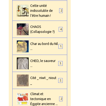
Cette unité
indissoluble de
2
l’être humain !
CHAOS
4
(Collapsologie ?)
Char au bord du Nil
1
...
CHED, le sauveur
3
...
Cité _ niwt _ niout
2
_
Climat et
tectonique en
2
Égypte ancienne ...