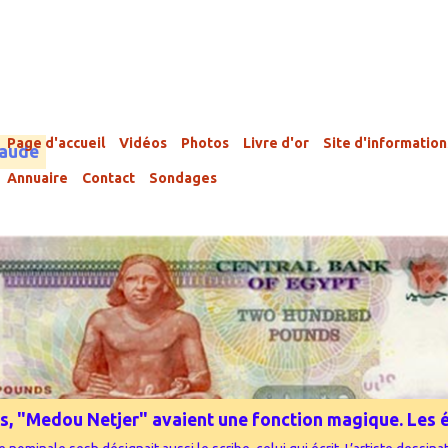
Page d'accueil
Vidéos
Photos
Livre d'or
Site d'information
laude
Annuaire
Contact
Sondages
phes, "Medou Netjer" avaient une fonction magique. Les éc