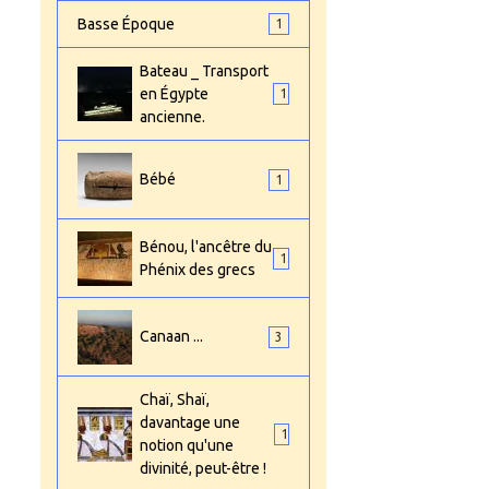
Basse Époque
1
Bateau _ Transport
en Égypte
1
ancienne.
Bébé
1
Bénou, l'ancêtre du
1
Phénix des grecs
Canaan ...
3
Chaï, Shaï,
davantage une
1
notion qu'une
divinité, peut-être !