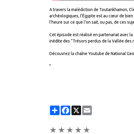
A travers la malédiction de Toutankhamon, Clé
archéologiques, l'Égypte est au cœur de bien
l'heure sur ce que l'on sait, ou pas, de ces su
Cet épisode est réalisé en partenariat avec l
inédite des “Trésors perdus de la Vallée des r
Découvrez la chaîne Youtube de National Ge
"
Partager
Facebook
X
Email
★
★
★
★
★