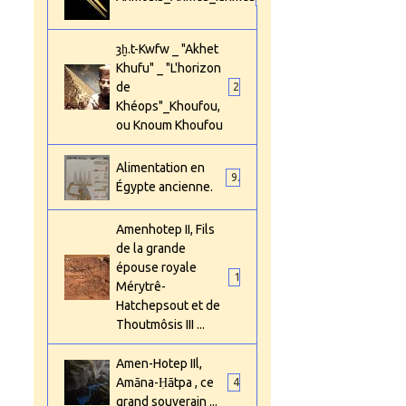
ȝḫ.t-Kwfw _ "Akhet
Khufu" _ "L'horizon
de
2
Khéops"_Khoufou,
ou Knoum Khoufou
Alimentation en
9
Égypte ancienne.
Amenhotep II, Fils
de la grande
épouse royale
1
Mérytrê-
Hatchepsout et de
Thoutmôsis III ...
Amen-Hotep IIl,
Amāna-Ḥātpa , ce
4
grand souverain ...