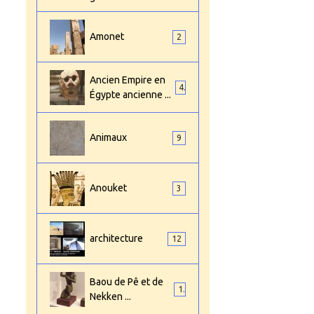
Amonet
2
Ancien Empire en
4
Égypte ancienne ...
Animaux
9
Anouket
3
architecture
12
Baou de Pê et de
1
Nekken ...