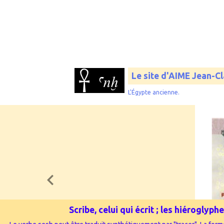
Le site d'AIME Jean-C
L'Égypte ancienne.
Scribe, celui qui écrit ; les hiérogly