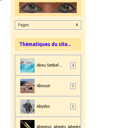
Thématiques du site...
Abou Simbel ...
4
Abousir
3
Abydos
3
Ahmôsis_Ahmès_Iahmès
4