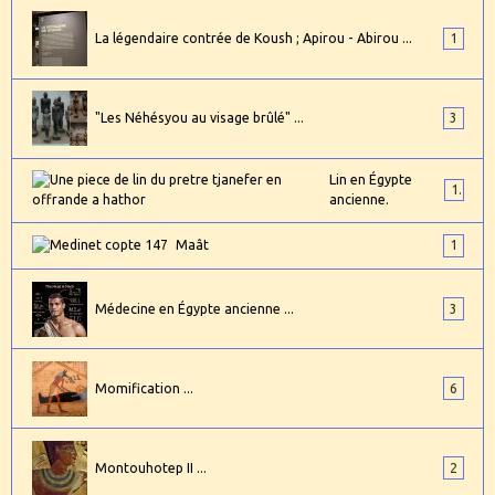
La légendaire contrée de Koush ; Apirou - Abirou ...
1
"Les Néhésyou au visage brûlé" ...
3
Lin en Égypte
1
ancienne.
Maât
1
Médecine en Égypte ancienne ...
3
Momification ...
6
Montouhotep II ...
2