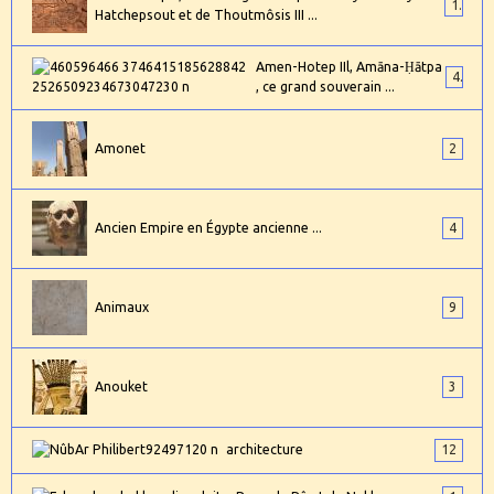
1
Hatchepsout et de Thoutmôsis III ...
Amen-Hotep IIl, Amāna-Ḥātpa
4
, ce grand souverain ...
Amonet
2
Ancien Empire en Égypte ancienne ...
4
Animaux
9
Anouket
3
architecture
12