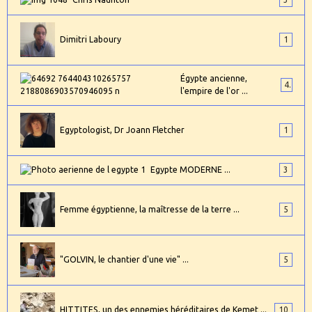
Dimitri Laboury
1
Égypte ancienne,
4
l'empire de l'or ...
Egyptologist, Dr Joann Fletcher
1
Egypte MODERNE ...
3
Femme égyptienne, la maîtresse de la terre ...
5
"GOLVIN, le chantier d'une vie" ...
5
HITTITES, un des ennemies héréditaires de Kemet ...
10