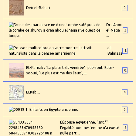
Deir el-Bahari
0
Dra'Abou
el-Naga
3
...
el-
1
Bahnasa
EL-Karnak : "La place très vénérée", pet-sout, Epte-
0
sooué, "Le plus estimé des lieux", ...
ELKab ...
4
Enfants en Égypte ancienne.
6
L'Épouse égyptienne, "snt.f" ;
l'égalité homme-femme n'a existé
7
nulle part ...