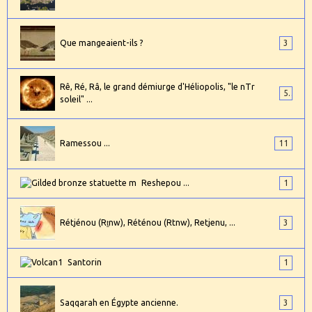
Que mangeaient-ils ?
3
Rê, Ré, Râ, le grand démiurge d'Héliopolis, "le nTr
5
soleil" ...
Ramessou ...
11
Reshepou ...
1
Rétjénou (Rṯnw), Réténou (Rtnw), Retjenu, ...
3
Santorin
1
Saqqarah en Égypte ancienne.
3