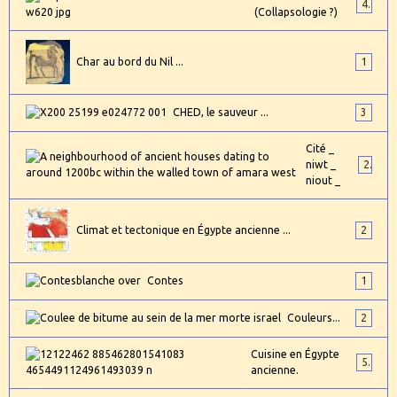
4
(Collapsologie ?)
Char au bord du Nil ...
1
CHED, le sauveur ...
3
Cité _
niwt _
2
niout _
Climat et tectonique en Égypte ancienne ...
2
Contes
1
Couleurs...
2
Cuisine en Égypte
5
ancienne.