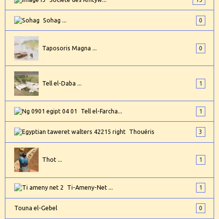
Sohag ...
0
Taposoris Magna ...
0
Tell el-Daba ...
1
Tell el-Farcha...
1
Thouéris
3
Thot ...
1
Ti-Ameny-Net ...
1
Touna el-Gebel
0