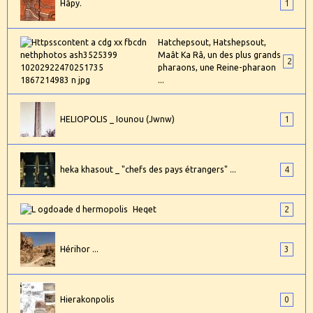
Hâpy.
1
Hatchepsout, Hatshepsout,
Maât Ka Râ, un des plus grands
2
pharaons, une Reine-pharaon
...
HELIOPOLIS _ Iounou (Jwnw)
1
heka khasout _ "chefs des pays étrangers" ...
4
Heqet
2
Hérihor ...
3
Hierakonpolis
0