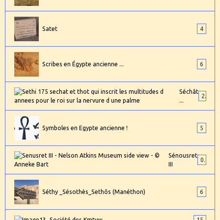
Satet
4
Scribes en Égypte ancienne ...
6
Séchât
2
...
Symboles en Egypte ancienne !
5
Sénousret
0
III
Séthy _Sésothès_Sethôs (Manéthon)
6
Société des Kmtyw...
15