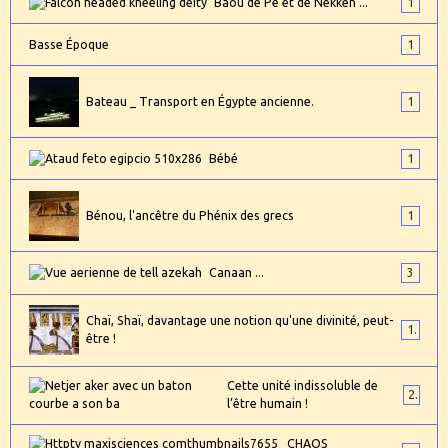
Baou de Pê et de Nekken ...
1
Basse Époque
1
Bateau _ Transport en Égypte ancienne.
1
Bébé
1
Bénou, l'ancêtre du Phénix des grecs
1
Canaan ...
3
Chaï, Shaï, davantage une notion qu'une divinité, peut-
1
être !
Cette unité indissoluble de
2
l’être humain !
CHAOS