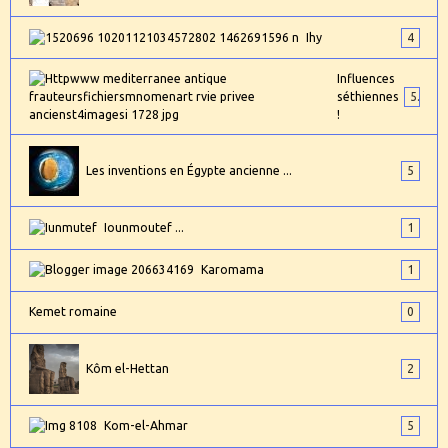
Ihy
4
Influences
séthiennes
5
!
Les inventions en Égypte ancienne ...
5
Iounmoutef ...
1
Karomama
1
Kemet romaine
0
Kôm el-Hettan
2
Kom-el-Ahmar
5