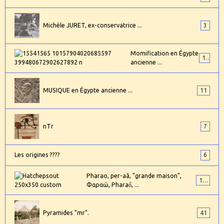
Michèle JURET, ex-conservatrice ...
3
Momification en Égypte
17
ancienne ...
MUSIQUE en Égypte ancienne ...
11
nTr
7
Les origines ????
6
Pharao, per-aâ, "grande maison",
101
Φαραώ, Pharaố, ...
Pyramides "mr".
41