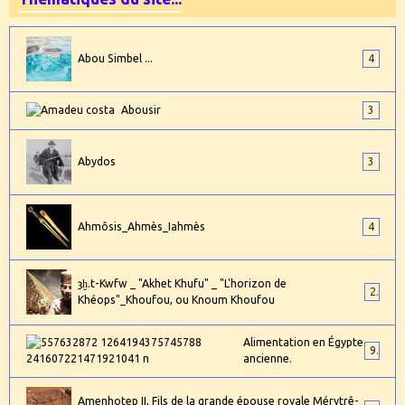
Abou Simbel ...
4
Abousir
3
Abydos
3
Ahmôsis_Ahmès_Iahmès
4
ȝḫ.t-Kwfw _ "Akhet Khufu" _ "L'horizon de
2
Khéops"_Khoufou, ou Knoum Khoufou
Alimentation en Égypte
9
ancienne.
Amenhotep II, Fils de la grande épouse royale Mérytrê-