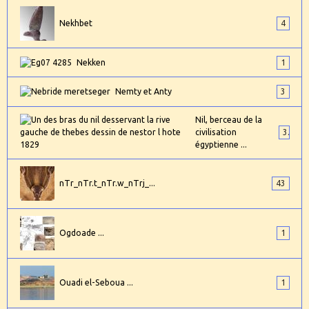
Nekhbet
4
Nekken
1
Nemty et Anty
3
Nil, berceau de la
civilisation
3
égyptienne ...
nTr_nTr.t_nTr.w_nTrj_...
43
Ogdoade ...
1
Ouadi el-Seboua ...
1