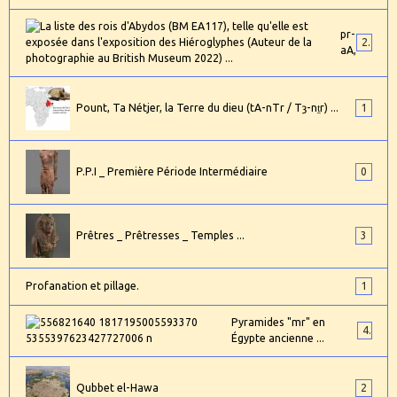
pr-
24
aA,
Pount, Ta Nétjer, la Terre du dieu (tA-nTr / Tȝ-nṯr) ...
1
P.P.I _ Première Période Intermédiaire
0
Prêtres _ Prêtresses _ Temples ...
3
Profanation et pillage.
1
Pyramides "mr" en
4
Égypte ancienne ...
Qubbet el-Hawa
2