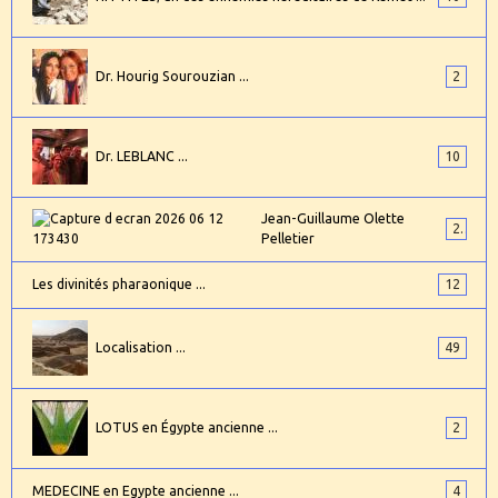
Dr. Hourig Sourouzian ...
2
Dr. LEBLANC ...
10
Jean-Guillaume Olette
2
Pelletier
Les divinités pharaonique ...
12
Localisation ...
49
LOTUS en Égypte ancienne ...
2
MEDECINE en Egypte ancienne ...
4