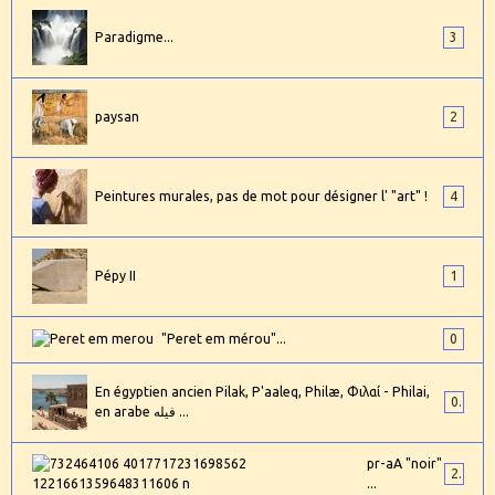
Paradigme...
3
paysan
2
Peintures murales, pas de mot pour désigner l' "art" !
4
Pépy II
1
"Peret em mérou"...
0
En égyptien ancien Pilak, P'aaleq, Philæ, Φιλαί - Philai,
0
en arabe فيله ...
pr-aA "noir"
2
...