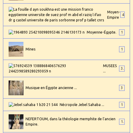
Moyen-
4
Empire
Moyenne-Égypte.
1
Mines
1
MUSEES
3
...
Musique en Égypte ancienne ...
3
Nécropole Jebel Sahaba ...
1
NEFERTOUM, dans la théologie memphite de l'ancien
1
Empire.