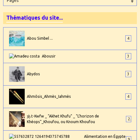
Thématiques du site...
Abou Simbel ...
4
Abousir
3
Abydos
3
Ahmôsis_Ahmès_Iahmès
4
ȝḫ.t-Kwfw _ "Akhet Khufu" _ "L'horizon de
2
Khéops"_Khoufou, ou Knoum Khoufou
Alimentation en Égypte
9