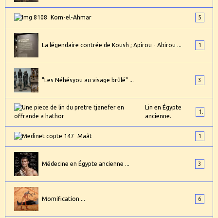
Kom-el-Ahmar
5
La légendaire contrée de Koush ; Apirou - Abirou ...
1
"Les Néhésyou au visage brûlé" ...
3
Lin en Égypte
1
ancienne.
Maât
1
Médecine en Égypte ancienne ...
3
Momification ...
6