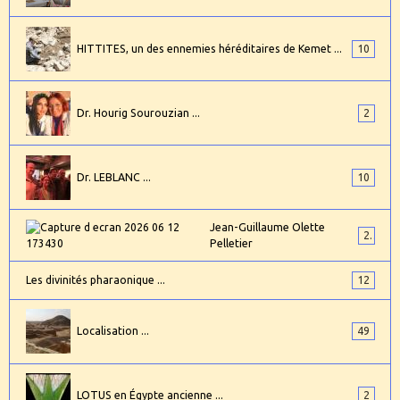
HITTITES, un des ennemies héréditaires de Kemet ...
10
Dr. Hourig Sourouzian ...
2
Dr. LEBLANC ...
10
Jean-Guillaume Olette
2
Pelletier
Les divinités pharaonique ...
12
Localisation ...
49
LOTUS en Égypte ancienne ...
2