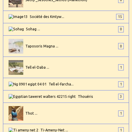
Société des Kmtyw...
15
Sohag ...
0
Taposoris Magna ...
0
Tell el-Daba ...
1
Tell el-Farcha...
1
Thouéris
3
Thot ...
1
Ti-Ameny-Net ...
1