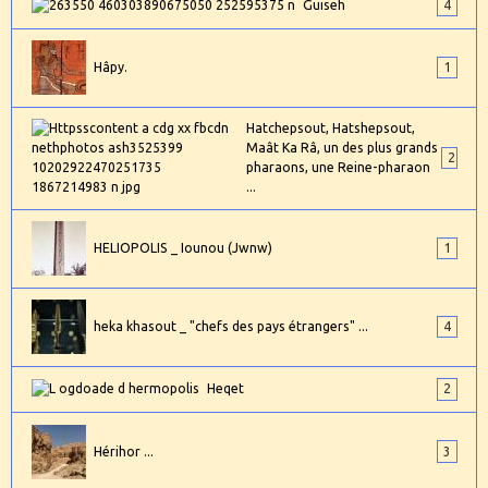
Guiseh
4
Hâpy.
1
Hatchepsout, Hatshepsout,
Maât Ka Râ, un des plus grands
2
pharaons, une Reine-pharaon
...
HELIOPOLIS _ Iounou (Jwnw)
1
heka khasout _ "chefs des pays étrangers" ...
4
Heqet
2
Hérihor ...
3