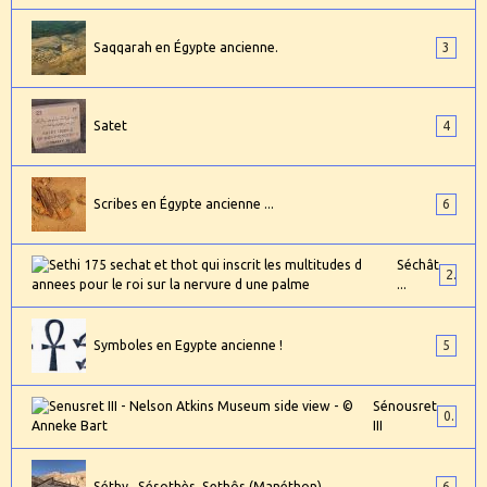
Saqqarah en Égypte ancienne.
3
Satet
4
Scribes en Égypte ancienne ...
6
Séchât
2
...
Symboles en Egypte ancienne !
5
Sénousret
0
III
Séthy _Sésothès_Sethôs (Manéthon)
6