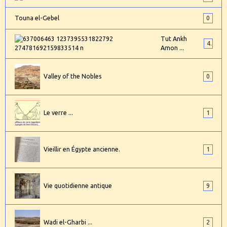
Touna el-Gebel
0
Tut Ankh
4
Amon ...
Valley of the Nobles
0
Le verre ...
1
Vieillir en Égypte ancienne.
1
Vie quotidienne antique
9
Wadi el-Gharbi ...
2