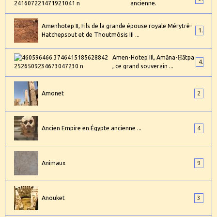
ancienne.
Amenhotep II, Fils de la grande épouse royale Mérytrê-
1
Hatchepsout et de Thoutmôsis III ...
Amen-Hotep IIl, Amāna-Ḥātpa
4
, ce grand souverain ...
Amonet
2
Ancien Empire en Égypte ancienne ...
4
Animaux
9
Anouket
3