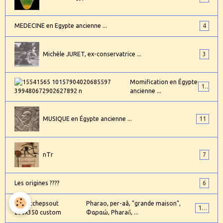
MEDECINE en Egypte ancienne ...
4
Michèle JURET, ex-conservatrice ...
3
Momification en Égypte
17
ancienne ...
MUSIQUE en Égypte ancienne ...
11
nTr
7
Les origines ????
6
Pharao, per-aâ, "grande maison",
101
Φαραώ, Pharaố, ...