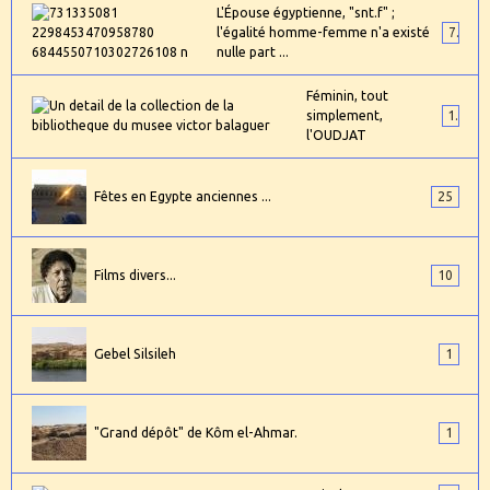
L'Épouse égyptienne, "snt.f" ;
l'égalité homme-femme n'a existé
7
nulle part ...
Féminin, tout
simplement,
1
l'OUDJAT
Fêtes en Egypte anciennes ...
25
Films divers...
10
Gebel Silsileh
1
"Grand dépôt" de Kôm el-Ahmar.
1