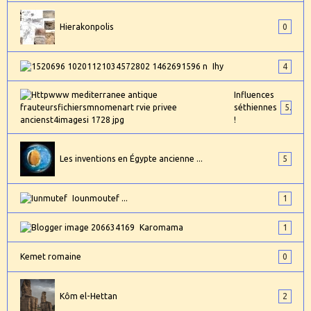
Hierakonpolis
0
Ihy
4
Influences
séthiennes
5
!
Les inventions en Égypte ancienne ...
5
Iounmoutef ...
1
Karomama
1
Kemet romaine
0
Kôm el-Hettan
2