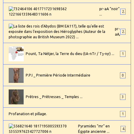
pr-aA "noir"
2
...
pr-
24
aA,
Pount, Ta Nétjer, la Terre du dieu (tA-nTr / Tȝ-nṯr) ...
1
P.P.I _ Première Période Intermédiaire
0
Prêtres _ Prêtresses _ Temples ...
3
Profanation et pillage.
1
Pyramides "mr" en
4
Égypte ancienne ...