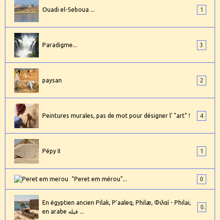
Ouadi el-Seboua ...
1
Paradigme...
3
paysan
2
Peintures murales, pas de mot pour désigner l' "art" !
4
Pépy II
1
"Peret em mérou"...
0
En égyptien ancien Pilak, P'aaleq, Philæ, Φιλαί - Philai,
0
en arabe فيله ...