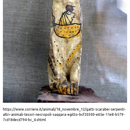
https://www.corriere.it/animali/18_novembre_12/gatti-scarabei-serpenti-
altri-animali-tesori-necropoli-saqqara-egitto-bcf20300-e65e-11e8-b579-
7cd18decd794-bc_4.shtml