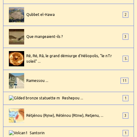
Qubbet el-Hawa
2
Que mangeaient-ils ?
3
Rê, Ré, Râ, le grand démiurge d'Héliopolis, "le nTr
5
soleil" ...
Ramessou ...
11
Reshepou ...
1
Rétjénou (Rṯnw), Réténou (Rtnw), Retjenu, ...
3
Santorin
1