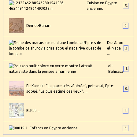
Cuisine en Égypte
5
ancienne.
Deir el-Bahari
0
Dra'Abou
el-Naga
3
...
el-
1
Bahnasa
EL-Karnak : "La place très vénérée", pet-sout, Epte-
0
sooué, "Le plus estimé des lieux", ...
ELKab ...
4
Enfants en Égypte ancienne.
6