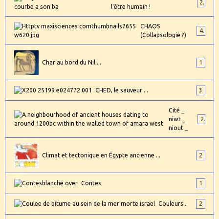
2
l’être humain !
CHAOS
4
(Collapsologie ?)
Char au bord du Nil ...
1
CHED, le sauveur ...
3
Cité _
niwt _
2
niout _
Climat et tectonique en Égypte ancienne ...
2
Contes
1
Couleurs...
2