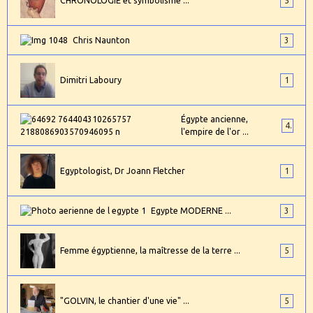
CHRONOLOGIE et symbolisme ...
5
Chris Naunton
3
Dimitri Laboury
1
Égypte ancienne,
4
l'empire de l'or ...
Egyptologist, Dr Joann Fletcher
1
Egypte MODERNE ...
3
Femme égyptienne, la maîtresse de la terre ...
5
"GOLVIN, le chantier d'une vie" ...
5