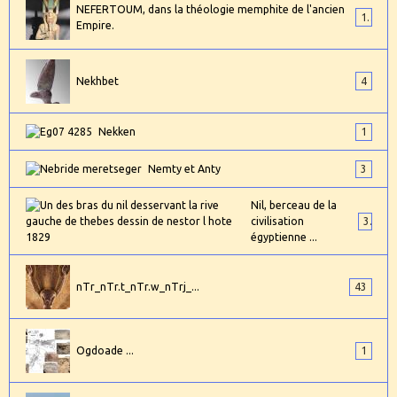
NEFERTOUM, dans la théologie memphite de l'ancien
1
Empire.
Nekhbet
4
Nekken
1
Nemty et Anty
3
Nil, berceau de la
civilisation
3
égyptienne ...
nTr_nTr.t_nTr.w_nTrj_...
43
Ogdoade ...
1