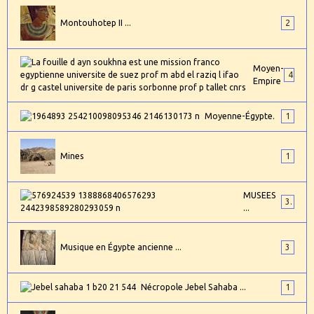
Montouhotep II ...
2
Moyen-
4
Empire
Moyenne-Égypte.
1
Mines
1
MUSEES
3
...
Musique en Égypte ancienne ...
3
Nécropole Jebel Sahaba ...
1