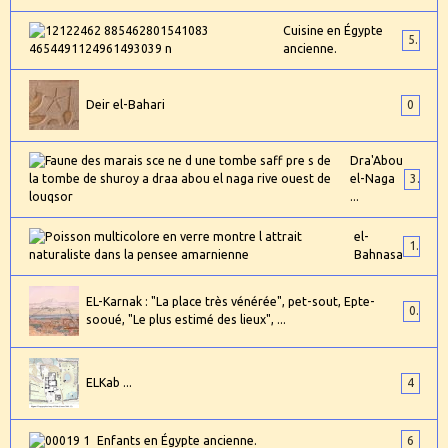
Cuisine en Égypte
5
ancienne.
Deir el-Bahari
0
Dra'Abou
el-Naga
3
...
el-
1
Bahnasa
EL-Karnak : "La place très vénérée", pet-sout, Epte-
0
sooué, "Le plus estimé des lieux", ...
ELKab ...
4
Enfants en Égypte ancienne.
6