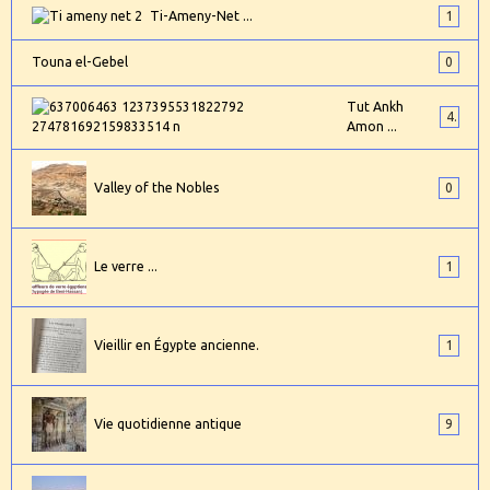
Ti-Ameny-Net ...
1
Touna el-Gebel
0
Tut Ankh
4
Amon ...
Valley of the Nobles
0
Le verre ...
1
Vieillir en Égypte ancienne.
1
Vie quotidienne antique
9