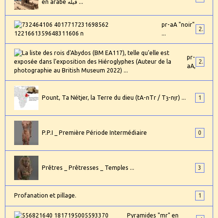
en arabe فيله ...
pr-aA "noir"
2
...
pr-
24
aA,
Pount, Ta Nétjer, la Terre du dieu (tA-nTr / Tȝ-nṯr) ...
1
P.P.I _ Première Période Intermédiaire
0
Prêtres _ Prêtresses _ Temples ...
3
Profanation et pillage.
1
Pyramides "mr" en