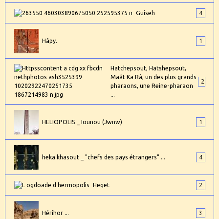
Guiseh
4
Hâpy.
1
Hatchepsout, Hatshepsout,
Maât Ka Râ, un des plus grands
2
pharaons, une Reine-pharaon
...
HELIOPOLIS _ Iounou (Jwnw)
1
heka khasout _ "chefs des pays étrangers" ...
4
Heqet
2
Hérihor ...
3