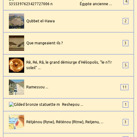
4
Égypte ancienne ...
Qubbet el-Hawa
2
Que mangeaient-ils ?
3
Rê, Ré, Râ, le grand démiurge d'Héliopolis, "le nTr
5
soleil" ...
Ramessou ...
11
Reshepou ...
1
Rétjénou (Rṯnw), Réténou (Rtnw), Retjenu, ...
3