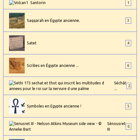
Santorin
1
Saqqarah en Égypte ancienne.
3
Satet
4
Scribes en Égypte ancienne ...
6
Séchât
2
...
Symboles en Egypte ancienne !
5
Sénousret
0
III