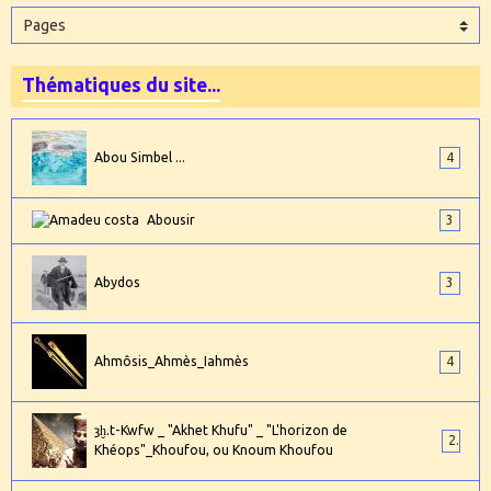
Thématiques du site...
Abou Simbel ...
4
Abousir
3
Abydos
3
Ahmôsis_Ahmès_Iahmès
4
ȝḫ.t-Kwfw _ "Akhet Khufu" _ "L'horizon de
2
Khéops"_Khoufou, ou Knoum Khoufou