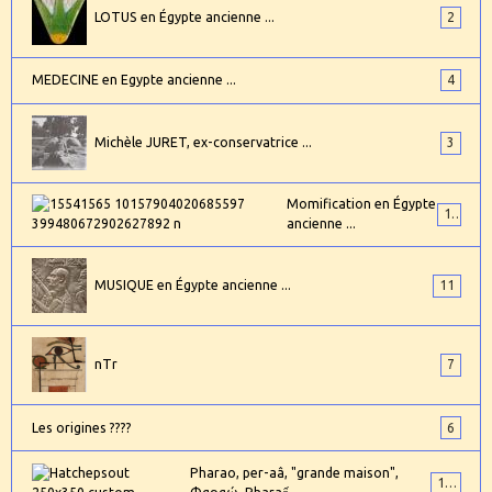
LOTUS en Égypte ancienne ...
2
MEDECINE en Egypte ancienne ...
4
Michèle JURET, ex-conservatrice ...
3
Momification en Égypte
17
ancienne ...
MUSIQUE en Égypte ancienne ...
11
nTr
7
Les origines ????
6
Pharao, per-aâ, "grande maison",
101