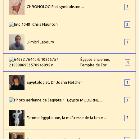
CHRONOLOGIE et symbolisme ...
5
Chris Naunton
3
Dimitri Laboury
1
Égypte ancienne,
4
l'empire de l'or ...
Egyptologist, Dr Joann Fletcher
1
Egypte MODERNE ...
3
Femme égyptienne, la maîtresse de la terre ...
5