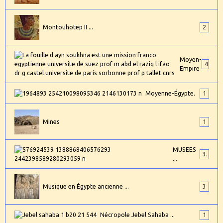
Montouhotep II ...
2
Moyen-
4
Empire
Moyenne-Égypte.
1
Mines
1
MUSEES
3
...
Musique en Égypte ancienne ...
3
Nécropole Jebel Sahaba ...
1