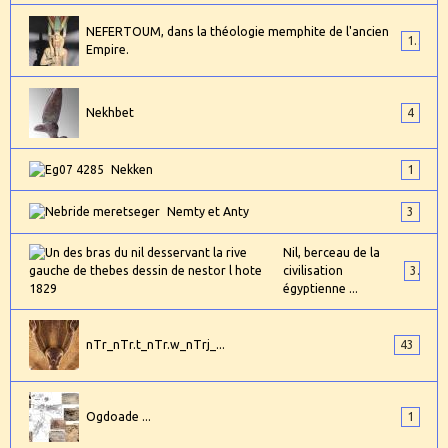
NEFERTOUM, dans la théologie memphite de l'ancien
1
Empire.
Nekhbet
4
Nekken
1
Nemty et Anty
3
Nil, berceau de la
civilisation
3
égyptienne ...
nTr_nTr.t_nTr.w_nTrj_...
43
Ogdoade ...
1