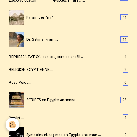
Φαραώ, Pharaố, ...
Pyramides "mr".
41
Dr. Salima Ikram ...
11
REPRESENTATION pas toujours de profil ...
1
RELIGION EGYPTIENNE ...
2
Rosa Pujol ...
0
SCRIBES en Égypte ancienne ...
25
Sinuhé ...
1
Symboles et sagesse en Egypte ancienne ...
2