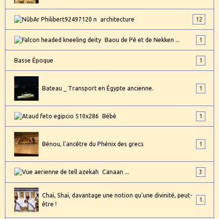
architecture
12
Baou de Pê et de Nekken ...
1
Basse Époque
1
Bateau _ Transport en Égypte ancienne.
1
Bébé
1
Bénou, l'ancêtre du Phénix des grecs
1
Canaan ...
3
Chaï, Shaï, davantage une notion qu'une divinité, peut-
1
être !