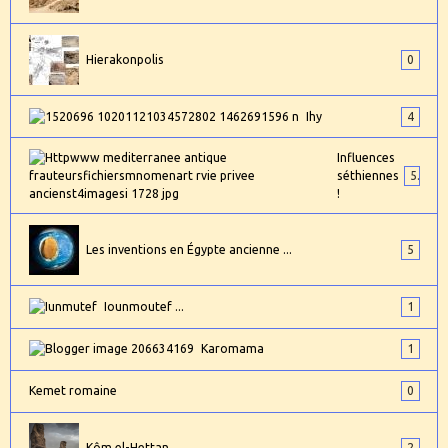
Hierakonpolis
0
Ihy
4
Influences
séthiennes
5
!
Les inventions en Égypte ancienne ...
5
Iounmoutef ...
1
Karomama
1
Kemet romaine
0
Kôm el-Hettan
2