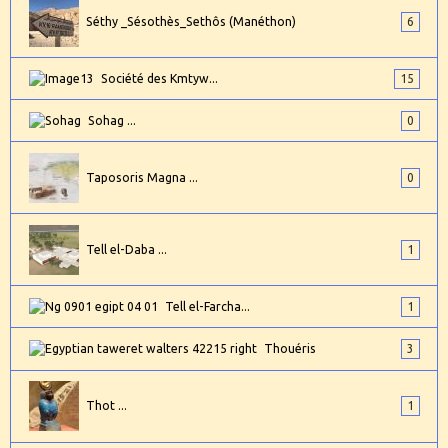
Séthy _Sésothès_Sethôs (Manéthon)
6
Société des Kmtyw...
15
Sohag ...
0
Taposoris Magna ...
0
Tell el-Daba ...
1
Tell el-Farcha...
1
Thouéris
3
Thot ...
1