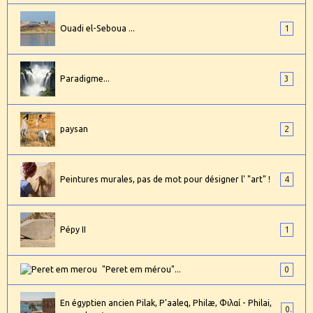
Ouadi el-Seboua ...
1
Paradigme...
3
paysan
2
Peintures murales, pas de mot pour désigner l' "art" !
4
Pépy II
1
"Peret em mérou"...
0
En égyptien ancien Pilak, P'aaleq, Philæ, Φιλαί - Philai,
0