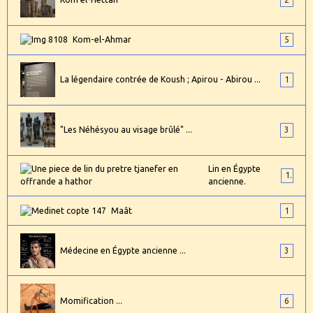
Kom-el-Ahmar
5
La légendaire contrée de Koush ; Apirou - Abirou ...
1
"Les Néhésyou au visage brûlé" ...
3
Lin en Égypte
1
ancienne.
Maât
1
Médecine en Égypte ancienne ...
3
Momification ...
6