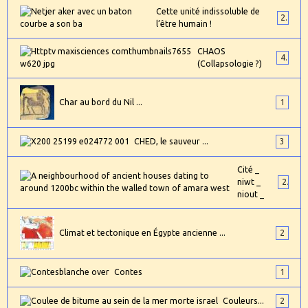
Cette unité indissoluble de
2
l’être humain !
CHAOS
4
(Collapsologie ?)
Char au bord du Nil ...
1
CHED, le sauveur ...
3
Cité _
niwt _
2
niout _
Climat et tectonique en Égypte ancienne ...
2
Contes
1
Couleurs...
2