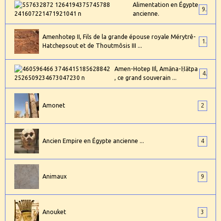
Alimentation en Égypte
9
ancienne.
Amenhotep II, Fils de la grande épouse royale Mérytrê-
1
Hatchepsout et de Thoutmôsis III ...
Amen-Hotep IIl, Amāna-Ḥātpa
4
, ce grand souverain ...
Amonet
2
Ancien Empire en Égypte ancienne ...
4
Animaux
9
Anouket
3