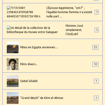
L'Épouse égyptienne, "snt.f" ;
l'égalité homme-femme n'a existé
7
nulle part ...
Féminin, tout
simplement,
1
l'OUDJAT
Fêtes en Egypte anciennes ...
25
Films divers...
10
Gebel Silsileh
1
"Grand dépôt" de Kôm el-Ahmar.
1