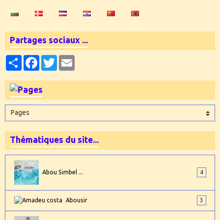
Partages sociaux ...
Partager
Facebook
Twitter
Email
Thématiques du site...
Abou Simbel ...
4
Abousir
3