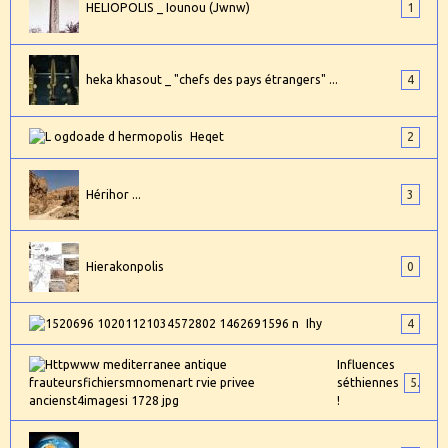
HELIOPOLIS _ Iounou (Jwnw)
1
heka khasout _ "chefs des pays étrangers" ...
4
Heqet
2
Hérihor ...
3
Hierakonpolis
0
Ihy
4
Influences
séthiennes
5
!