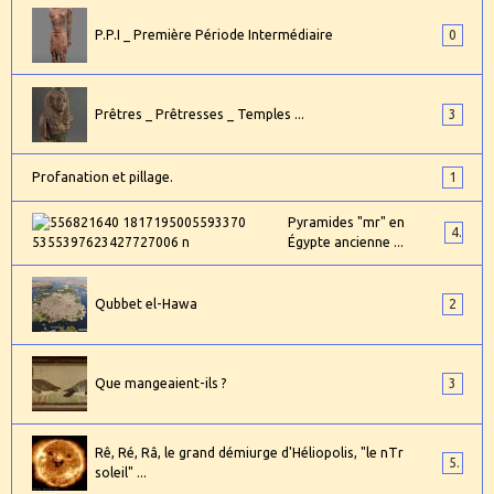
P.P.I _ Première Période Intermédiaire
0
Prêtres _ Prêtresses _ Temples ...
3
Profanation et pillage.
1
Pyramides "mr" en
4
Égypte ancienne ...
Qubbet el-Hawa
2
Que mangeaient-ils ?
3
Rê, Ré, Râ, le grand démiurge d'Héliopolis, "le nTr
5
soleil" ...