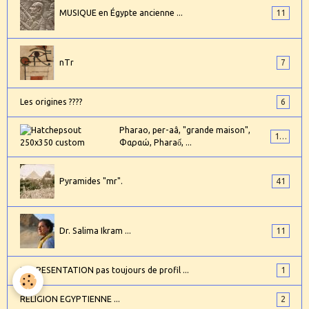
MUSIQUE en Égypte ancienne ...
11
nTr
7
Les origines ????
6
Pharao, per-aâ, "grande maison",
101
Φαραώ, Pharaố, ...
Pyramides "mr".
41
Dr. Salima Ikram ...
11
REPRESENTATION pas toujours de profil ...
1
RELIGION EGYPTIENNE ...
2