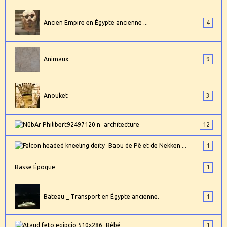
Ancien Empire en Égypte ancienne ...
4
Animaux
9
Anouket
3
architecture
12
Baou de Pê et de Nekken ...
1
Basse Époque
1
Bateau _ Transport en Égypte ancienne.
1
Bébé
1