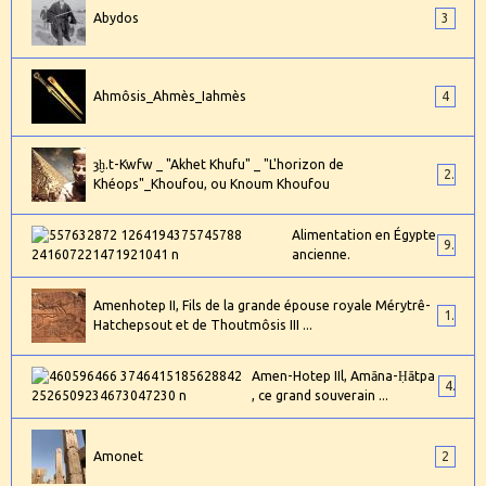
Abydos
3
Ahmôsis_Ahmès_Iahmès
4
ȝḫ.t-Kwfw _ "Akhet Khufu" _ "L'horizon de
2
Khéops"_Khoufou, ou Knoum Khoufou
Alimentation en Égypte
9
ancienne.
Amenhotep II, Fils de la grande épouse royale Mérytrê-
1
Hatchepsout et de Thoutmôsis III ...
Amen-Hotep IIl, Amāna-Ḥātpa
4
, ce grand souverain ...
Amonet
2