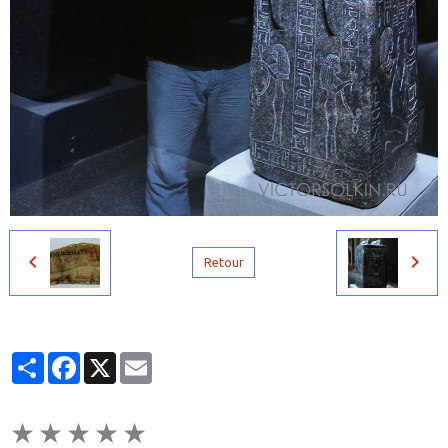
Retour
Partager
Facebook
X
Email
★
★
★
★
★