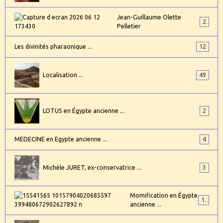
Jean-Guillaume Olette
2
Pelletier
Les divinités pharaonique ...
12
Localisation ...
49
LOTUS en Égypte ancienne ...
2
MEDECINE en Egypte ancienne ...
4
Michèle JURET, ex-conservatrice ...
3
Momification en Égypte
17
ancienne ...