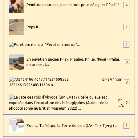
Peintures murales, pas de mot pour désigner l' "art" !
4
Pépy II
1
"Peret em mérou"...
0
En égyptien ancien Pilak, P'aaleq, Philæ, Φιλαί - Philai,
0
en arabe فيله ...
pr-aA "noir"
2
...
pr-
24
aA,
Pount, Ta Nétjer, la Terre du dieu (tA-nTr / Tȝ-nṯr) ...
1