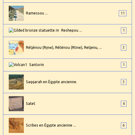
Ramessou ...
11
Reshepou ...
1
Rétjénou (Rṯnw), Réténou (Rtnw), Retjenu, ...
3
Santorin
1
Saqqarah en Égypte ancienne.
3
Satet
4
Scribes en Égypte ancienne ...
6