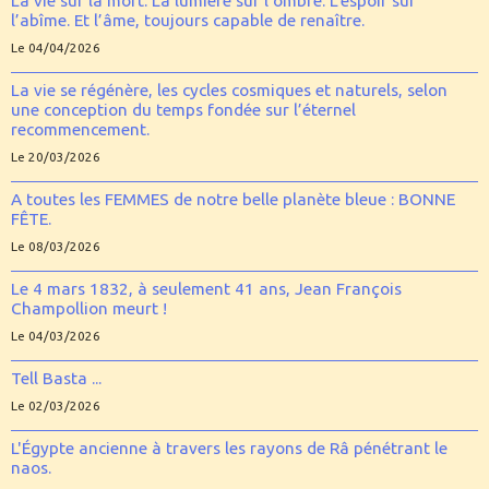
La vie sur la mort. La lumière sur l’ombre. L’espoir sur
l’abîme. Et l’âme, toujours capable de renaître.
Le 04/04/2026
La vie se régénère, les cycles cosmiques et naturels, selon
une conception du temps fondée sur l’éternel
recommencement.
Le 20/03/2026
A toutes les FEMMES de notre belle planète bleue : BONNE
FÊTE.
Le 08/03/2026
Le 4 mars 1832, à seulement 41 ans, Jean François
Champollion meurt !
Le 04/03/2026
Tell Basta ...
Le 02/03/2026
L'Égypte ancienne à travers les rayons de Râ pénétrant le
naos.