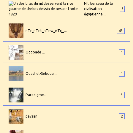
Nil, berceau de la
civilisation
3
égyptienne ...
nTr_nTr.t_nTr.w_nTrj_...
43
Ogdoade ...
1
Ouadi el-Seboua ...
1
Paradigme...
3
paysan
2