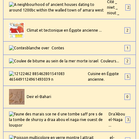
Cité _
niwt _
2
niout _
Climat et tectonique en Égypte ancienne ...
2
Contes
1
Couleurs...
2
Cuisine en Égypte
5
ancienne.
Deir el-Bahari
0
Dra'Abou
el-Naga
3
...
el-