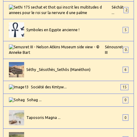
Séchât
2
...
Symboles en Egypte ancienne !
5
Sénousret
0
III
Séthy _Sésothès_Sethôs (Manéthon)
6
Société des Kmtyw...
15
Sohag ...
0
Taposoris Magna ...
0