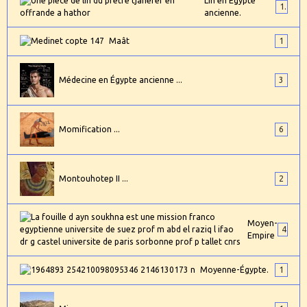
Lin en Égypte
1
ancienne.
Maât
1
Médecine en Égypte ancienne ...
3
Momification ...
6
Montouhotep II ...
2
Moyen-
4
Empire
Moyenne-Égypte.
1