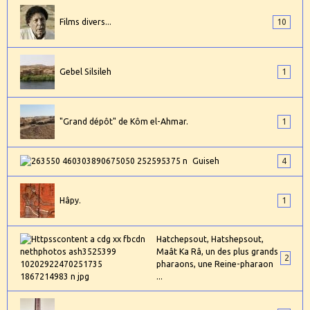
Films divers...
10
Gebel Silsileh
1
"Grand dépôt" de Kôm el-Ahmar.
1
Guiseh
4
Hâpy.
1
Hatchepsout, Hatshepsout,
Maât Ka Râ, un des plus grands
2
pharaons, une Reine-pharaon
...