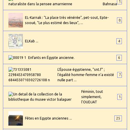
1
Bahnasa
EL-Karnak : "La place très vénérée", pet-sout, Epte-
0
sooué, "Le plus estimé des lieux", ...
ELKab ...
4
Enfants en Égypte ancienne.
6
L'Épouse égyptienne, "snt.f" ;
l'égalité homme-femme n'a existé
7
nulle part ...
Féminin, tout
simplement,
1
l'OUDJAT
Fêtes en Egypte anciennes ...
25