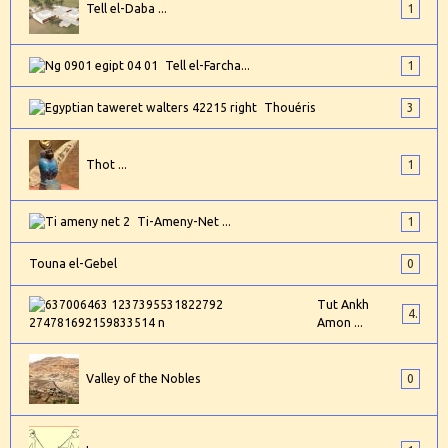
Tell el-Daba ...
1
Tell el-Farcha...
1
Thouéris
3
Thot ...
1
Ti-Ameny-Net ...
1
Touna el-Gebel
0
Tut Ankh
4
Amon ...
Valley of the Nobles
0