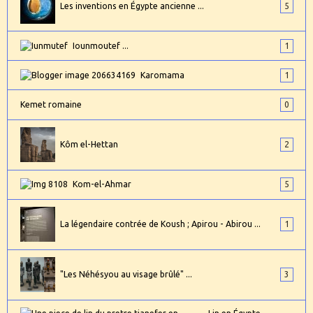
Les inventions en Égypte ancienne ...
5
Iounmoutef ...
1
Karomama
1
Kemet romaine
0
Kôm el-Hettan
2
Kom-el-Ahmar
5
La légendaire contrée de Koush ; Apirou - Abirou ...
1
"Les Néhésyou au visage brûlé" ...
3