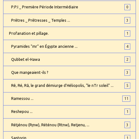
P.P.I _ Première Période Intermédiaire
0
Prêtres _ Prêtresses _ Temples ...
3
Profanation et pillage.
1
Pyramides "mr" en Égypte ancienne ...
4
Qubbet el-Hawa
2
Que mangeaient-ils ?
3
Rê, Ré, Râ, le grand démiurge d'Héliopolis, "le nTr soleil" ...
5
Ramessou ...
11
Reshepou ...
1
Rétjénou (Rṯnw), Réténou (Rtnw), Retjenu, ...
3
Santorin
1