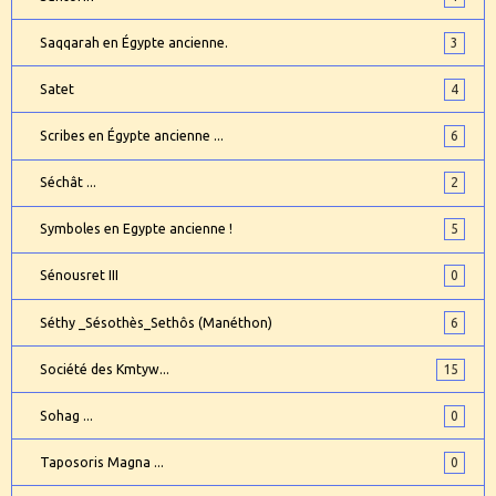
Saqqarah en Égypte ancienne.
3
Satet
4
Scribes en Égypte ancienne ...
6
Séchât ...
2
Symboles en Egypte ancienne !
5
Sénousret III
0
Séthy _Sésothès_Sethôs (Manéthon)
6
Société des Kmtyw...
15
Sohag ...
0
Taposoris Magna ...
0