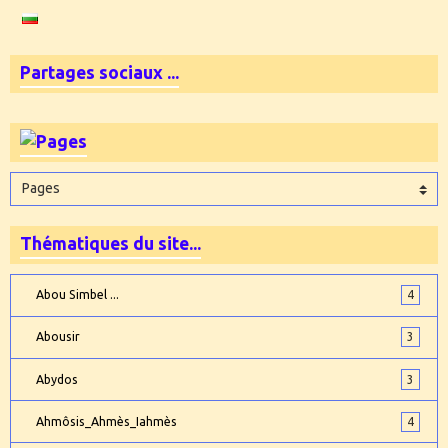
Partages sociaux ...
Thématiques du site...
Abou Simbel ...
4
Abousir
3
Abydos
3
Ahmôsis_Ahmès_Iahmès
4