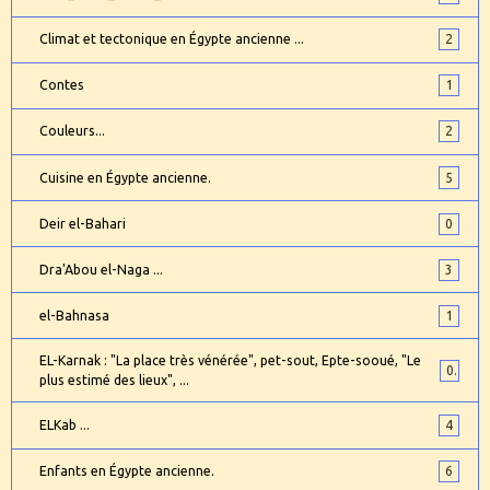
Climat et tectonique en Égypte ancienne ...
2
Contes
1
Couleurs...
2
Cuisine en Égypte ancienne.
5
Deir el-Bahari
0
Dra'Abou el-Naga ...
3
el-Bahnasa
1
EL-Karnak : "La place très vénérée", pet-sout, Epte-sooué, "Le
0
plus estimé des lieux", ...
ELKab ...
4
Enfants en Égypte ancienne.
6