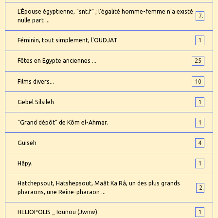
L'Épouse égyptienne, "snt.f" ; l'égalité homme-femme n'a existé
7
nulle part ...
Féminin, tout simplement, l'OUDJAT
1
Fêtes en Egypte anciennes ...
25
Films divers...
10
Gebel Silsileh
1
"Grand dépôt" de Kôm el-Ahmar.
1
Guiseh
4
Hâpy.
1
Hatchepsout, Hatshepsout, Maât Ka Râ, un des plus grands
2
pharaons, une Reine-pharaon ...
HELIOPOLIS _ Iounou (Jwnw)
1