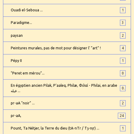
Ouadi el-Seboua ...
1
Paradigme...
3
paysan
2
Peintures murales, pas de mot pour désigner l' "art" !
4
Pépy II
1
"Peret em mérou"...
0
En égyptien ancien Pilak, P'aaleq, Philæ, Φιλαί - Philai, en arabe
0
فيله ...
pr-aA "noir" ...
2
pr-aA,
24
Pount, Ta Nétjer, la Terre du dieu (tA-nTr / Tȝ-nṯr) ...
1