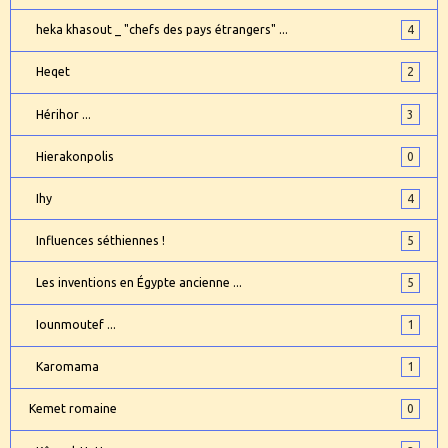
heka khasout _ "chefs des pays étrangers" ...
4
Heqet
2
Hérihor ...
3
Hierakonpolis
0
Ihy
4
Influences séthiennes !
5
Les inventions en Égypte ancienne ...
5
Iounmoutef ...
1
Karomama
1
Kemet romaine
0