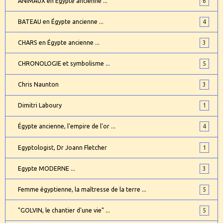
ANIMAUX en Egypte ancienne ...
6
BATEAU en Égypte ancienne ...
4
CHARS en Égypte ancienne ...
3
CHRONOLOGIE et symbolisme ...
5
Chris Naunton
3
Dimitri Laboury
1
Égypte ancienne, l'empire de l'or ...
4
Egyptologist, Dr Joann Fletcher
1
Egypte MODERNE ...
3
Femme égyptienne, la maîtresse de la terre ...
5
"GOLVIN, le chantier d'une vie" ...
5