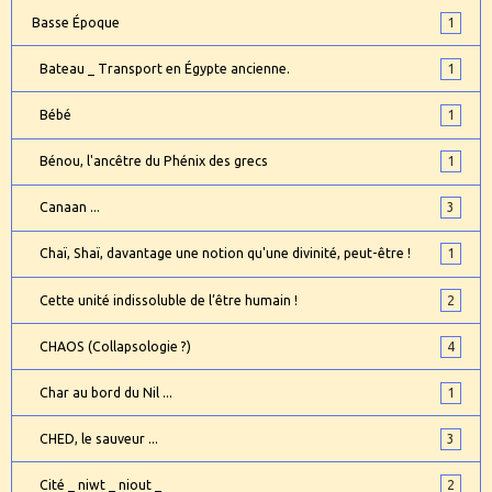
Basse Époque
1
Bateau _ Transport en Égypte ancienne.
1
Bébé
1
Bénou, l'ancêtre du Phénix des grecs
1
Canaan ...
3
Chaï, Shaï, davantage une notion qu'une divinité, peut-être !
1
Cette unité indissoluble de l’être humain !
2
CHAOS (Collapsologie ?)
4
Char au bord du Nil ...
1
CHED, le sauveur ...
3
Cité _ niwt _ niout _
2