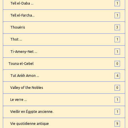
Tell el-Daba ...
1
Tell el-Farcha...
1
Thouéris
3
Thot ...
1
Ti-Ameny-Net ...
1
Touna el-Gebel
0
Tut Ankh Amon ...
4
Valley of the Nobles
0
Le verre ...
1
Vieillir en Égypte ancienne.
1
Vie quotidienne antique
9