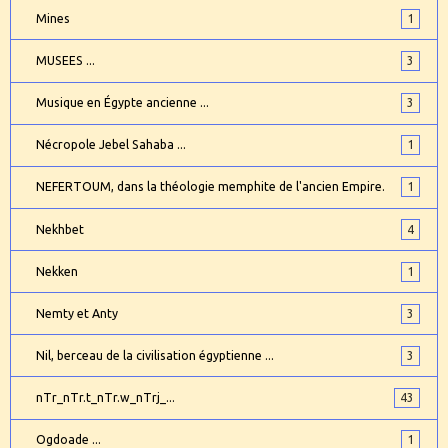
Mines
1
MUSEES ...
3
Musique en Égypte ancienne ...
3
Nécropole Jebel Sahaba ...
1
NEFERTOUM, dans la théologie memphite de l'ancien Empire.
1
Nekhbet
4
Nekken
1
Nemty et Anty
3
Nil, berceau de la civilisation égyptienne ...
3
nTr_nTr.t_nTr.w_nTrj_...
43
Ogdoade ...
1