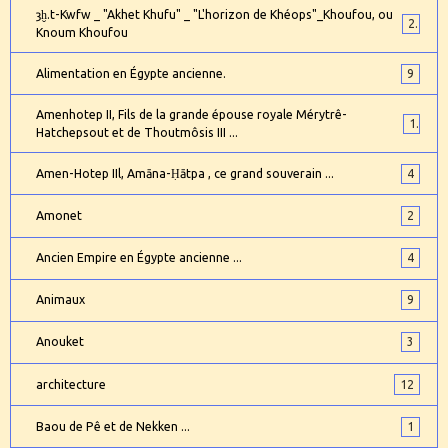
ȝḫ.t-Kwfw _ "Akhet Khufu" _ "L'horizon de Khéops"_Khoufou, ou
2
Knoum Khoufou
Alimentation en Égypte ancienne.
9
Amenhotep II, Fils de la grande épouse royale Mérytrê-
1
Hatchepsout et de Thoutmôsis III ...
Amen-Hotep IIl, Amāna-Ḥātpa , ce grand souverain ...
4
Amonet
2
Ancien Empire en Égypte ancienne ...
4
Animaux
9
Anouket
3
architecture
12
Baou de Pê et de Nekken ...
1