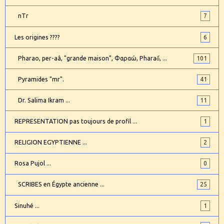
nTr
7
Les origines ????
6
Pharao, per-aâ, "grande maison", Φαραώ, Pharaố, ...
101
Pyramides "mr".
41
Dr. Salima Ikram ...
11
REPRESENTATION pas toujours de profil ...
1
RELIGION EGYPTIENNE ...
2
Rosa Pujol ...
0
SCRIBES en Égypte ancienne ...
25
Sinuhé ...
1