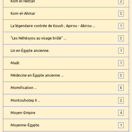
Kôm el-Hettan
2
Kom-el-Ahmar
5
La légendaire contrée de Koush ; Apirou - Abirou ...
1
"Les Néhésyou au visage brûlé" ...
3
Lin en Égypte ancienne.
1
Maât
1
Médecine en Égypte ancienne ...
3
Momification ...
6
Montouhotep II ...
2
Moyen-Empire
4
Moyenne-Égypte.
1