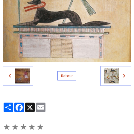
Retour
Partager
Facebook
X
Email
★
★
★
★
★