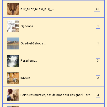
nTr_nTr.t_nTr.w_nTrj_...
43
Ogdoade ...
1
Ouadi el-Seboua ...
1
Paradigme...
3
paysan
2
Peintures murales, pas de mot pour désigner l' "art" !
4