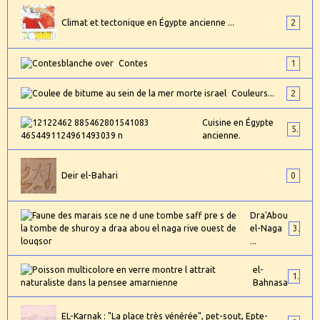
Climat et tectonique en Égypte ancienne ...
2
Contes
1
Couleurs...
2
Cuisine en Égypte
5
ancienne.
Deir el-Bahari
0
Dra'Abou
el-Naga
3
...
el-
1
Bahnasa
EL-Karnak : "La place très vénérée", pet-sout, Epte-