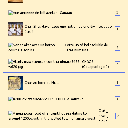
Canaan ...
3
Chaï, Shaï, davantage une notion qu'une divinité, peut-
1
être !
Cette unité indissoluble de
2
l’être humain !
CHAOS
4
(Collapsologie ?)
Char au bord du Nil ...
1
CHED, le sauveur ...
3
Cité _
niwt _
2
niout _