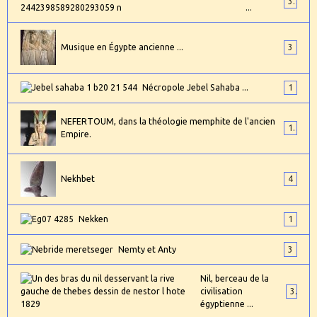
3
...
Musique en Égypte ancienne ...
3
Nécropole Jebel Sahaba ...
1
NEFERTOUM, dans la théologie memphite de l'ancien
1
Empire.
Nekhbet
4
Nekken
1
Nemty et Anty
3
Nil, berceau de la
civilisation
3
égyptienne ...