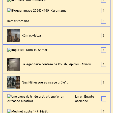
Karomama
1
Kemet romaine
0
Kôm el-Hettan
2
Kom-el-Ahmar
5
La légendaire contrée de Koush ; Apirou - Abirou ...
1
"Les Néhésyou au visage brûlé" ...
3
Lin en Égypte
1
ancienne.
Maât
1