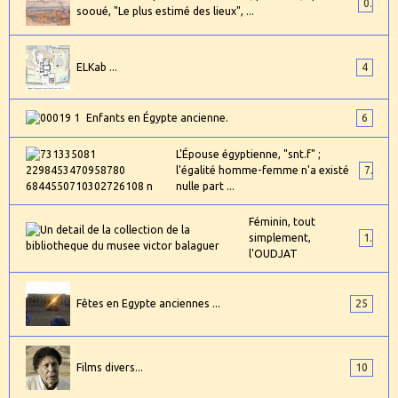
0
sooué, "Le plus estimé des lieux", ...
ELKab ...
4
Enfants en Égypte ancienne.
6
L'Épouse égyptienne, "snt.f" ;
l'égalité homme-femme n'a existé
7
nulle part ...
Féminin, tout
simplement,
1
l'OUDJAT
Fêtes en Egypte anciennes ...
25
Films divers...
10