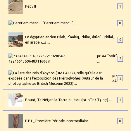
Pépy II
1
"Peret em mérou"...
0
En égyptien ancien Pilak, P'aaleq, Philæ, Φιλαί - Philai,
0
en arabe فيله ...
pr-aA "noir"
2
...
pr-
24
aA,
Pount, Ta Nétjer, la Terre du dieu (tA-nTr / Tȝ-nṯr) ...
1
P.P.I _ Première Période Intermédiaire
0