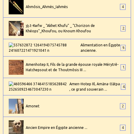
Ahmôsis_Ahmès_Iahmès
4
ȝḫ.t-Kwfw _ "Akhet Khufu" _ "L'horizon de
2
Khéops"_Khoufou, ou Knoum Khoufou
Alimentation en Égypte
9
ancienne.
Amenhotep II, Fils de la grande épouse royale Mérytrê-
1
Hatchepsout et de Thoutmôsis III ...
Amen-Hotep IIl, Amāna-Ḥātpa
4
, ce grand souverain ...
Amonet
2
Ancien Empire en Égypte ancienne ...
4