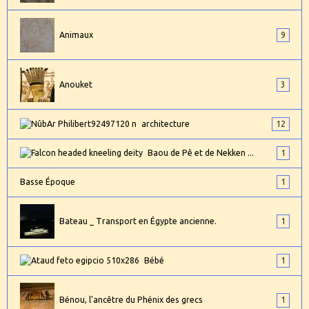
Animaux
9
Anouket
3
architecture
12
Baou de Pê et de Nekken ...
1
Basse Époque
1
Bateau _ Transport en Égypte ancienne.
1
Bébé
1
Bénou, l'ancêtre du Phénix des grecs
1