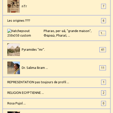
nTr
7
Les origines ????
6
Pharao, per-aâ, "grande maison",
101
Φαραώ, Pharaố, ...
Pyramides "mr".
41
Dr. Salima Ikram ...
11
REPRESENTATION pas toujours de profil ...
1
RELIGION EGYPTIENNE ...
2
Rosa Pujol ...
0