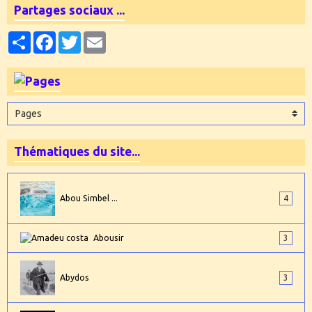
Partages sociaux ...
Partager
Facebook
Twitter
Email
Thématiques du site...
Abou Simbel ...
4
Abousir
3
Abydos
3