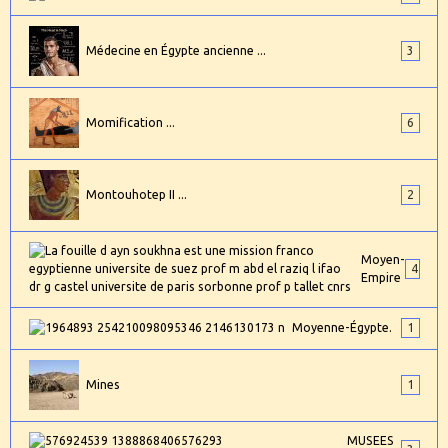
Médecine en Égypte ancienne ...
3
Momification ...
6
Montouhotep II ...
2
Moyen-
4
Empire
Moyenne-Égypte.
1
Mines
1
MUSEES