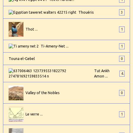
Thouéris
3
Thot ...
1
Ti-Ameny-Net ...
1
Touna el-Gebel
0
Tut Ankh
4
Amon ...
Valley of the Nobles
0
Le verre ...
1