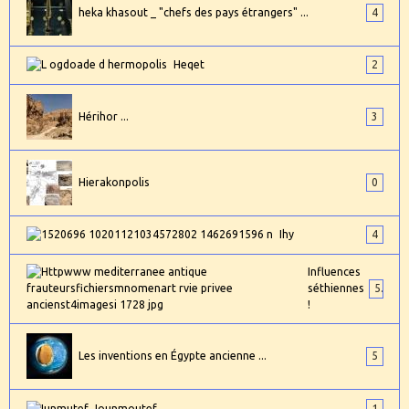
heka khasout _ "chefs des pays étrangers" ...
4
Heqet
2
Hérihor ...
3
Hierakonpolis
0
Ihy
4
Influences
séthiennes
5
!
Les inventions en Égypte ancienne ...
5
Iounmoutef ...
1