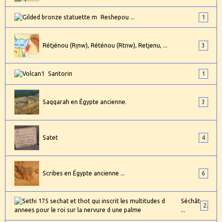
Reshepou ...
1
Rétjénou (Rṯnw), Réténou (Rtnw), Retjenu, ...
3
Santorin
1
Saqqarah en Égypte ancienne.
3
Satet
4
Scribes en Égypte ancienne ...
6
Séchât
2
...