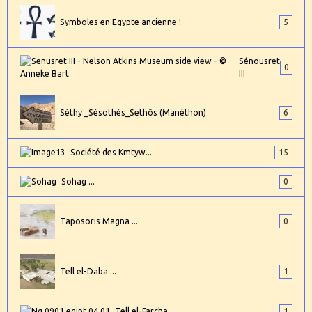
Symboles en Egypte ancienne !
5
Sénousret
0
III
Séthy _Sésothès_Sethôs (Manéthon)
6
Société des Kmtyw...
15
Sohag ...
0
Taposoris Magna ...
0
Tell el-Daba ...
1
Tell el-Farcha...
1