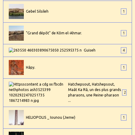
Gebel Silsileh
1
"Grand dépôt" de Kôm el-Ahmar.
1
Guiseh
4
Hâpy.
1
Hatchepsout, Hatshepsout,
Maât Ka Râ, un des plus grands
2
pharaons, une Reine-pharaon
...
HELIOPOLIS _ Iounou (Jwnw)
1