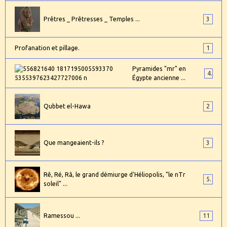
Prêtres _ Prêtresses _ Temples ...
3
Profanation et pillage.
1
Pyramides "mr" en
4
Égypte ancienne ...
Qubbet el-Hawa
2
Que mangeaient-ils ?
3
Rê, Ré, Râ, le grand démiurge d'Héliopolis, "le nTr
5
soleil" ...
Ramessou ...
11