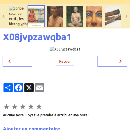
X08jvpzawqba1
Retour
Partager
Facebook
X
Email
★
★
★
★
★
Aucune note. Soyez le premier à attribuer une note !
Ajouter un commentaire