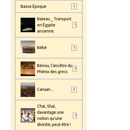
Basse Époque
1
Bateau _ Transport
en Égypte
1
ancienne.
Bébé
1
Bénou, l'ancêtre du
1
Phénix des grecs
Canaan ...
3
Chaï, Shaï,
davantage une
1
notion qu'une
divinité, peut-être !