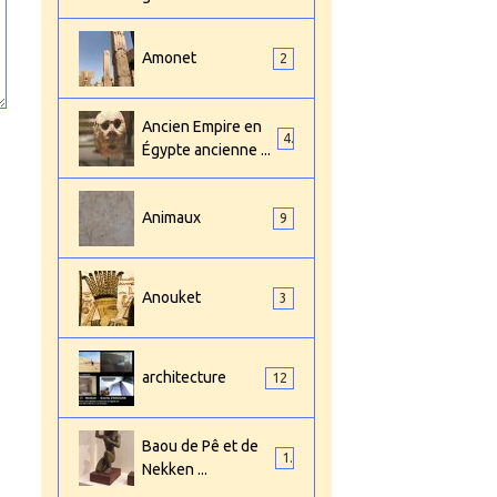
Amonet
2
Ancien Empire en
4
Égypte ancienne ...
Animaux
9
Anouket
3
architecture
12
Baou de Pê et de
1
Nekken ...