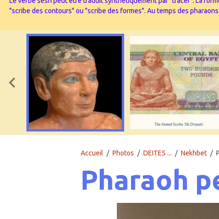
Le verbe sesh peut être traduit synthétiquement par "tracer". La forme
"scribe des contours" ou "scribe des formes". Au temps des pharaons l’
Accueil
Photos
DEITES ...
Nekhbet
Pharaoh pe