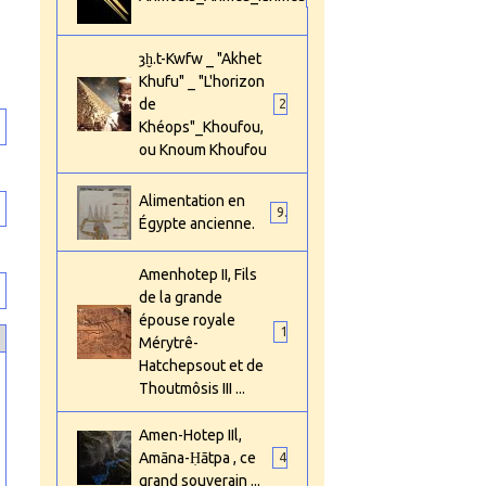
ȝḫ.t-Kwfw _ "Akhet
Khufu" _ "L'horizon
de
2
Khéops"_Khoufou,
ou Knoum Khoufou
Alimentation en
9
Égypte ancienne.
Amenhotep II, Fils
de la grande
épouse royale
1
Mérytrê-
Hatchepsout et de
Thoutmôsis III ...
Amen-Hotep IIl,
Amāna-Ḥātpa , ce
4
grand souverain ...