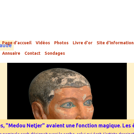
Page d'accueil
Vidéos
Photos
Livre d'or
Site d'information
laude
Annuaire
Contact
Sondages
phes, "Medou Netjer" avaient une fonction magique. Les é