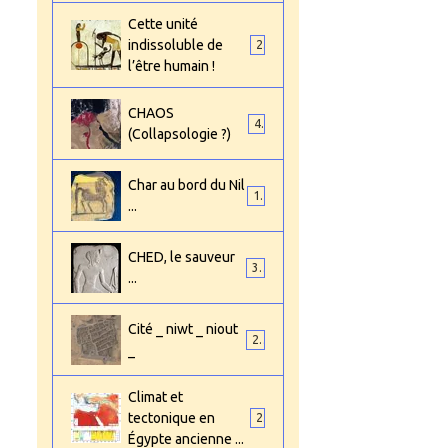
Cette unité
indissoluble de
2
l’être humain !
CHAOS
4
(Collapsologie ?)
Char au bord du Nil
1
...
CHED, le sauveur
3
...
Cité _ niwt _ niout
2
_
Climat et
tectonique en
2
Égypte ancienne ...