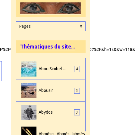
Thématiques du site...
%2F%2Fwww.pinterest.com%2Fwaynerick%2Fegypt%2F&h=120&w=118
Abou Simbel ...
4
Abousir
3
Abydos
3
Ahmôsis_Ahmès_Iahmès
4