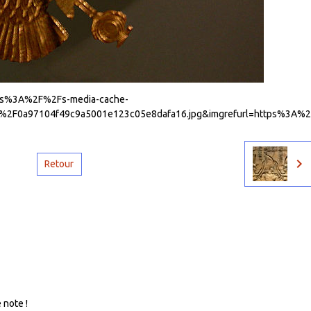
ttps%3A%2F%2Fs-media-cache-
%2F0a97104f49c9a5001e123c05e8dafa16.jpg&imgrefurl=https%3A
Retour
 note !