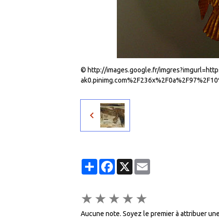
© http://images.google.fr/imgres?imgurl=h
ak0.pinimg.com%2F236x%2F0a%2F97%2F10
Partager
Facebook
X
Email
★
★
★
★
★
Aucune note. Soyez le premier à attribuer une