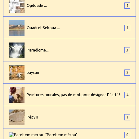
Ogdoade ...
1
Ouadi el-Seboua ...
1
Paradigme...
3
paysan
2
Peintures murales, pas de mot pour désigner l' "art" !
4
Pépy II
1
"Peret em mérou"...
0