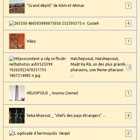
"Grand dépôt" de Kôm el-Ahmar.
1
Guiseh
4
Hâpy.
1
Hatchepsout, Hatshepsout,
Maât Ka Râ, un des plus grands
2
pharaons, une Reine-pharaon
...
HELIOPOLIS _ Iounou (Jwnw)
1
heka khasout _ "chefs des pays étrangers" ...
4
Heqet
2