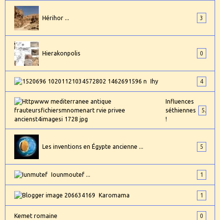
Hérihor ...
3
Hierakonpolis
0
Ihy
4
Influences
séthiennes
5
!
Les inventions en Égypte ancienne ...
5
Iounmoutef ...
1
Karomama
1
Kemet romaine
0