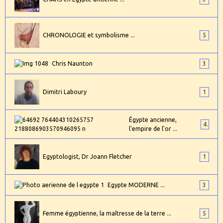
CHRONOLOGIE et symbolisme ...
5
Chris Naunton
3
Dimitri Laboury
1
Égypte ancienne,
4
l'empire de l'or ...
Egyptologist, Dr Joann Fletcher
1
Egypte MODERNE ...
3
Femme égyptienne, la maîtresse de la terre ...
5