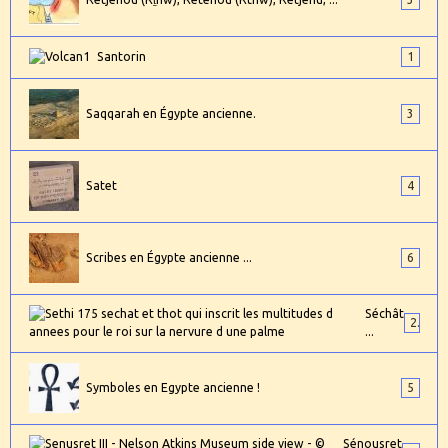
Santorin
1
Saqqarah en Égypte ancienne.
3
Satet
4
Scribes en Égypte ancienne ...
6
Séchât
2
...
Symboles en Egypte ancienne !
5
Sénousret