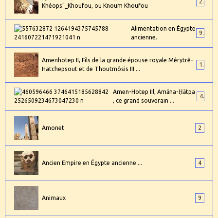
2
Khéops"_Khoufou, ou Knoum Khoufou
Alimentation en Égypte
9
ancienne.
Amenhotep II, Fils de la grande épouse royale Mérytrê-
1
Hatchepsout et de Thoutmôsis III ...
Amen-Hotep IIl, Amāna-Ḥātpa
4
, ce grand souverain ...
Amonet
2
Ancien Empire en Égypte ancienne ...
4
Animaux
9