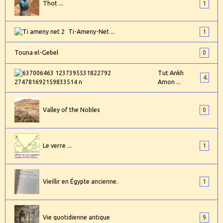
Thot ...
1
Ti-Ameny-Net ...
1
Touna el-Gebel
0
Tut Ankh
4
Amon ...
Valley of the Nobles
0
Le verre ...
1
Vieillir en Égypte ancienne.
1
Vie quotidienne antique
9