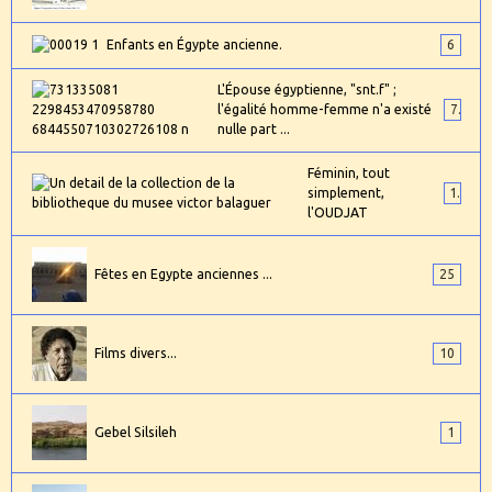
Enfants en Égypte ancienne.
6
L'Épouse égyptienne, "snt.f" ;
l'égalité homme-femme n'a existé
7
nulle part ...
Féminin, tout
simplement,
1
l'OUDJAT
Fêtes en Egypte anciennes ...
25
Films divers...
10
Gebel Silsileh
1