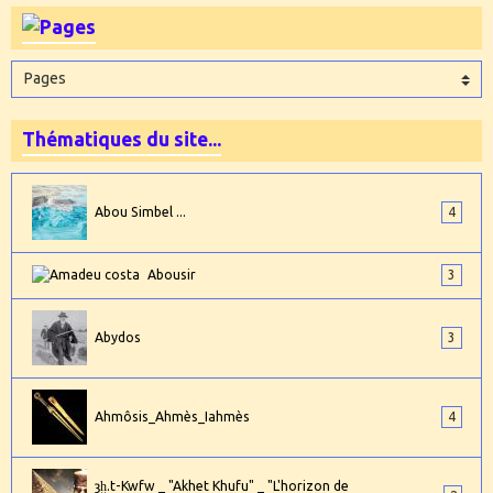
Thématiques du site...
Abou Simbel ...
4
Abousir
3
Abydos
3
Ahmôsis_Ahmès_Iahmès
4
ȝḫ.t-Kwfw _ "Akhet Khufu" _ "L'horizon de