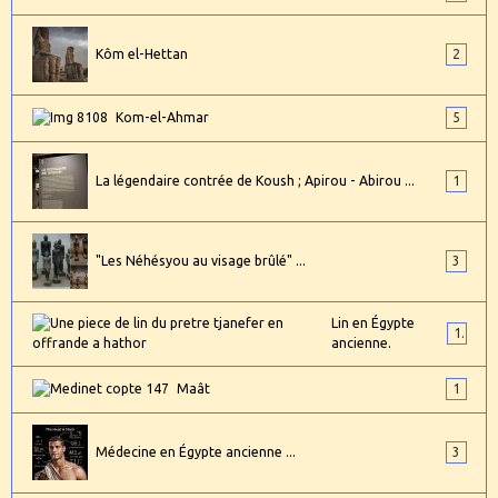
Kôm el-Hettan
2
Kom-el-Ahmar
5
La légendaire contrée de Koush ; Apirou - Abirou ...
1
"Les Néhésyou au visage brûlé" ...
3
Lin en Égypte
1
ancienne.
Maât
1
Médecine en Égypte ancienne ...
3