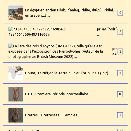
En égyptien ancien Pilak, P'aaleq, Philæ, Φιλαί - Philai,
0
en arabe فيله ...
pr-aA "noir"
2
...
pr-
24
aA,
Pount, Ta Nétjer, la Terre du dieu (tA-nTr / Tȝ-nṯr) ...
1
P.P.I _ Première Période Intermédiaire
0
Prêtres _ Prêtresses _ Temples ...
3