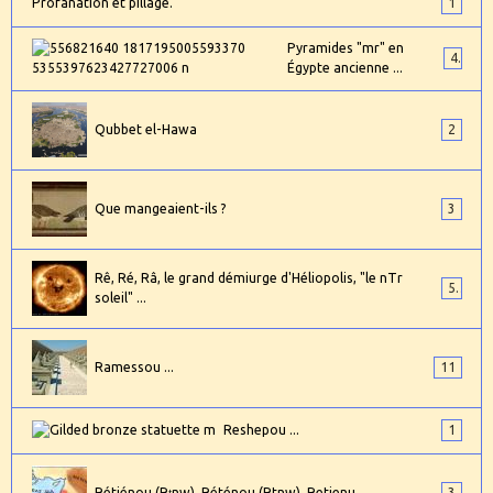
Profanation et pillage.
1
Pyramides "mr" en
4
Égypte ancienne ...
Qubbet el-Hawa
2
Que mangeaient-ils ?
3
Rê, Ré, Râ, le grand démiurge d'Héliopolis, "le nTr
5
soleil" ...
Ramessou ...
11
Reshepou ...
1
Rétjénou (Rṯnw), Réténou (Rtnw), Retjenu, ...
3