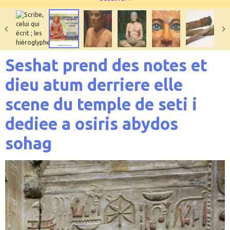
Seshat prend des notes et
dieu atum derriere elle
scene du temple de seti i
dediee a osiris abydos
sohag