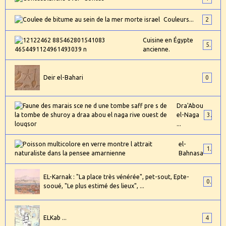
Couleurs...
2
Cuisine en Égypte
5
ancienne.
Deir el-Bahari
0
Dra'Abou
el-Naga
3
...
el-
1
Bahnasa
EL-Karnak : "La place très vénérée", pet-sout, Epte-
0
sooué, "Le plus estimé des lieux", ...
ELKab ...
4