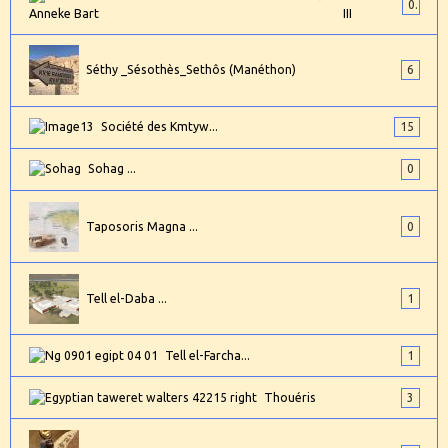
0
III
Séthy _Sésothès_Sethôs (Manéthon)
6
Société des Kmtyw...
15
Sohag ...
0
Taposoris Magna ...
0
Tell el-Daba ...
1
Tell el-Farcha...
1
Thouéris
3