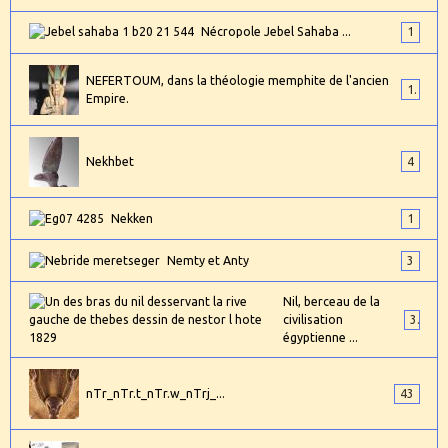
Nécropole Jebel Sahaba ...
1
NEFERTOUM, dans la théologie memphite de l'ancien
1
Empire.
Nekhbet
4
Nekken
1
Nemty et Anty
3
Nil, berceau de la
civilisation
3
égyptienne ...
nTr_nTr.t_nTr.w_nTrj_...
43