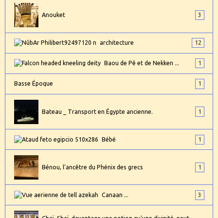
Anouket
3
architecture
12
Baou de Pê et de Nekken ...
1
Basse Époque
1
Bateau _ Transport en Égypte ancienne.
1
Bébé
1
Bénou, l'ancêtre du Phénix des grecs
1
Canaan ...
3