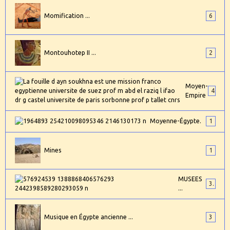
Momification ...
6
Montouhotep II ...
2
Moyen-
4
Empire
Moyenne-Égypte.
1
Mines
1
MUSEES
3
...
Musique en Égypte ancienne ...
3