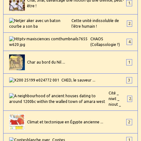
Chaï, Shaï, davantage une notion qu'une divinité, peut-
1
être !
Cette unité indissoluble de
2
l’être humain !
CHAOS
4
(Collapsologie ?)
Char au bord du Nil ...
1
CHED, le sauveur ...
3
Cité _
niwt _
2
niout _
Climat et tectonique en Égypte ancienne ...
2
Contes
1