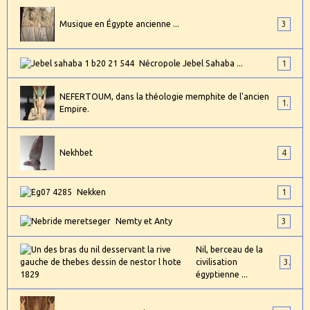
Musique en Égypte ancienne ...
3
Nécropole Jebel Sahaba ...
1
NEFERTOUM, dans la théologie memphite de l'ancien
1
Empire.
Nekhbet
4
Nekken
1
Nemty et Anty
3
Nil, berceau de la
civilisation
3
égyptienne ...