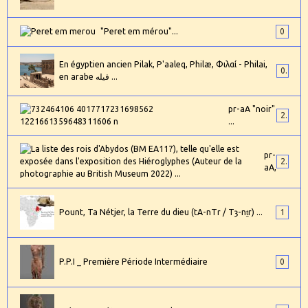
"Peret em mérou"...
0
En égyptien ancien Pilak, P'aaleq, Philæ, Φιλαί - Philai,
0
en arabe فيله ...
pr-aA "noir"
2
...
pr-
24
aA,
Pount, Ta Nétjer, la Terre du dieu (tA-nTr / Tȝ-nṯr) ...
1
P.P.I _ Première Période Intermédiaire
0