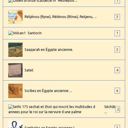
Reshepou ...
1
Rétjénou (Rṯnw), Réténou (Rtnw), Retjenu, ...
3
Santorin
1
Saqqarah en Égypte ancienne.
3
Satet
4
Scribes en Égypte ancienne ...
6
Séchât
2
...
Symboles en Egypte ancienne !
5