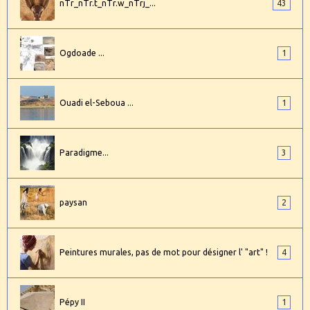
nTr_nTr.t_nTr.w_nTrj_...
43
Ogdoade ...
1
Ouadi el-Seboua ...
1
Paradigme...
3
paysan
2
Peintures murales, pas de mot pour désigner l' "art" !
4
Pépy II
1