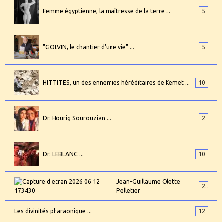
Femme égyptienne, la maîtresse de la terre ...
5
"GOLVIN, le chantier d'une vie" ...
5
HITTITES, un des ennemies héréditaires de Kemet ...
10
Dr. Hourig Sourouzian ...
2
Dr. LEBLANC ...
10
Jean-Guillaume Olette
2
Pelletier
Les divinités pharaonique ...
12