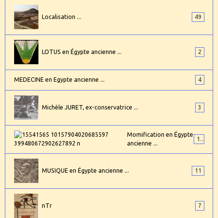
Localisation ...
49
LOTUS en Égypte ancienne ...
2
MEDECINE en Egypte ancienne ...
4
Michèle JURET, ex-conservatrice ...
3
Momification en Égypte
17
ancienne ...
MUSIQUE en Égypte ancienne ...
11
nTr
7