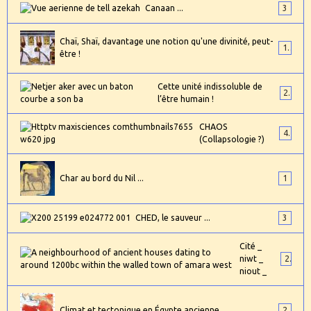
Canaan ...
3
Chaï, Shaï, davantage une notion qu'une divinité, peut-
1
être !
Cette unité indissoluble de
2
l’être humain !
CHAOS
4
(Collapsologie ?)
Char au bord du Nil ...
1
CHED, le sauveur ...
3
Cité _
niwt _
2
niout _
Climat et tectonique en Égypte ancienne ...
2