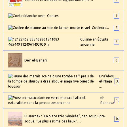
Contes
1
Couleurs...
2
Cuisine en Égypte
5
ancienne.
Deir el-Bahari
0
Dra'Abou
el-Naga
3
...
el-
1
Bahnasa
EL-Karnak : "La place très vénérée", pet-sout, Epte-
0
sooué, "Le plus estimé des lieux", ...