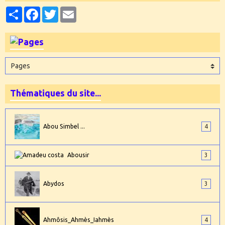
Partager
Facebook
Twitter
Email
Thématiques du site...
Abou Simbel ...
4
Abousir
3
Abydos
3
Ahmôsis_Ahmès_Iahmès
4