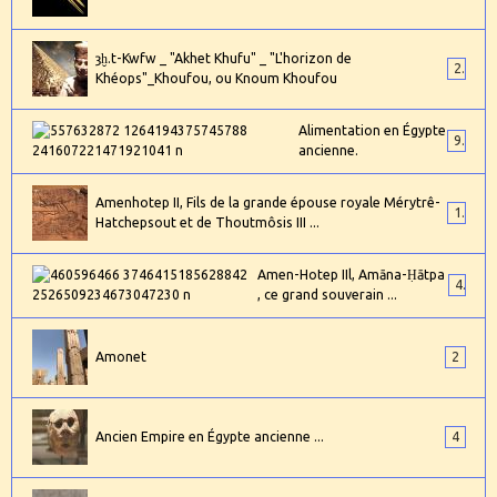
ȝḫ.t-Kwfw _ "Akhet Khufu" _ "L'horizon de
2
Khéops"_Khoufou, ou Knoum Khoufou
Alimentation en Égypte
9
ancienne.
Amenhotep II, Fils de la grande épouse royale Mérytrê-
1
Hatchepsout et de Thoutmôsis III ...
Amen-Hotep IIl, Amāna-Ḥātpa
4
, ce grand souverain ...
Amonet
2
Ancien Empire en Égypte ancienne ...
4