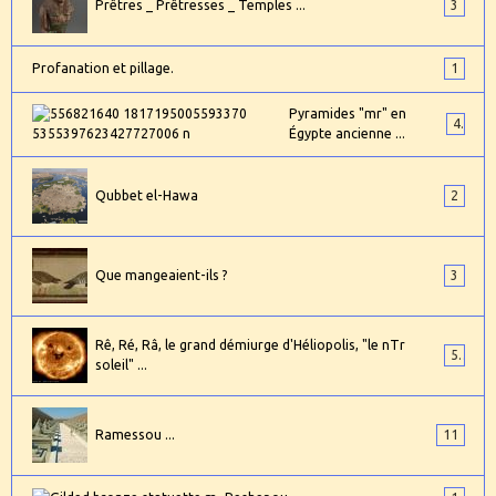
Prêtres _ Prêtresses _ Temples ...
3
Profanation et pillage.
1
Pyramides "mr" en
4
Égypte ancienne ...
Qubbet el-Hawa
2
Que mangeaient-ils ?
3
Rê, Ré, Râ, le grand démiurge d'Héliopolis, "le nTr
5
soleil" ...
Ramessou ...
11