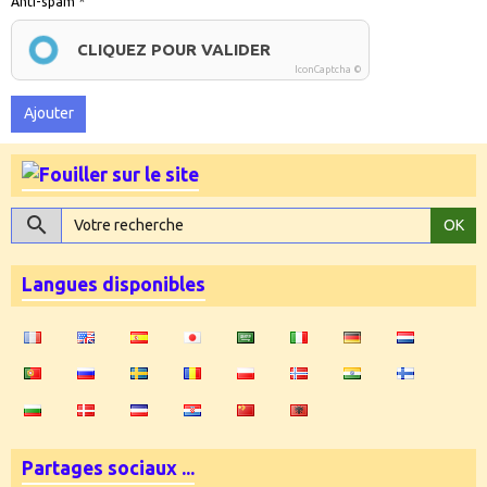
Anti-spam
CLIQUEZ POUR VALIDER
IconCaptcha ©
Ajouter
OK
Langues disponibles
Partages sociaux ...