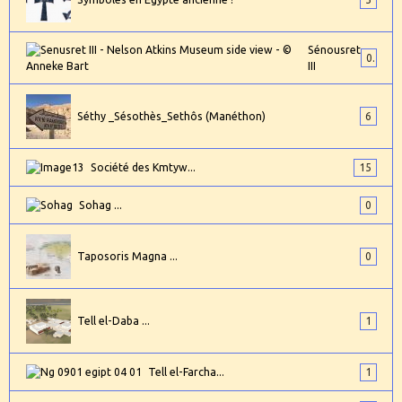
Sénousret
0
III
Séthy _Sésothès_Sethôs (Manéthon)
6
Société des Kmtyw...
15
Sohag ...
0
Taposoris Magna ...
0
Tell el-Daba ...
1
Tell el-Farcha...
1