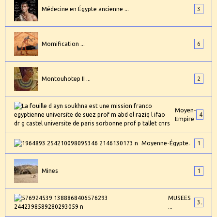
Médecine en Égypte ancienne ...
3
Momification ...
6
Montouhotep II ...
2
Moyen-
4
Empire
Moyenne-Égypte.
1
Mines
1
MUSEES
3
...