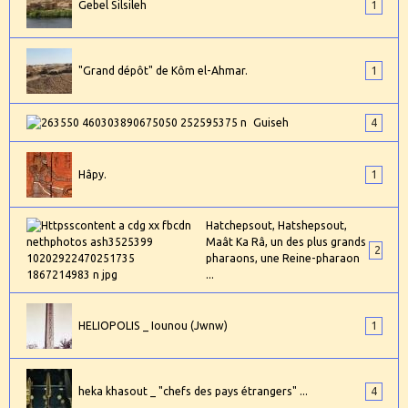
Gebel Silsileh
1
"Grand dépôt" de Kôm el-Ahmar.
1
Guiseh
4
Hâpy.
1
Hatchepsout, Hatshepsout,
Maât Ka Râ, un des plus grands
2
pharaons, une Reine-pharaon
...
HELIOPOLIS _ Iounou (Jwnw)
1
heka khasout _ "chefs des pays étrangers" ...
4