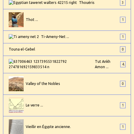
Thouéris
3
Thot ...
1
Ti-Ameny-Net ...
1
Touna el-Gebel
0
Tut Ankh
4
Amon ...
Valley of the Nobles
0
Le verre ...
1
Vieillir en Égypte ancienne.
1