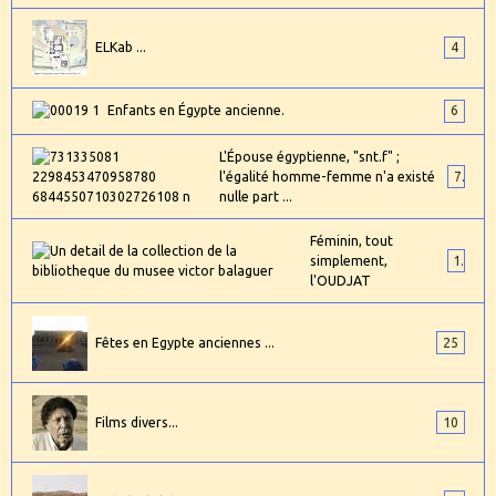
ELKab ...
4
Enfants en Égypte ancienne.
6
L'Épouse égyptienne, "snt.f" ;
l'égalité homme-femme n'a existé
7
nulle part ...
Féminin, tout
simplement,
1
l'OUDJAT
Fêtes en Egypte anciennes ...
25
Films divers...
10