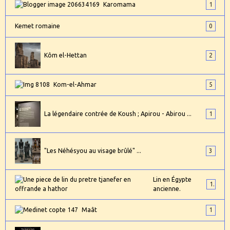
Karomama
1
Kemet romaine
0
Kôm el-Hettan
2
Kom-el-Ahmar
5
La légendaire contrée de Koush ; Apirou - Abirou ...
1
"Les Néhésyou au visage brûlé" ...
3
Lin en Égypte
1
ancienne.
Maât
1