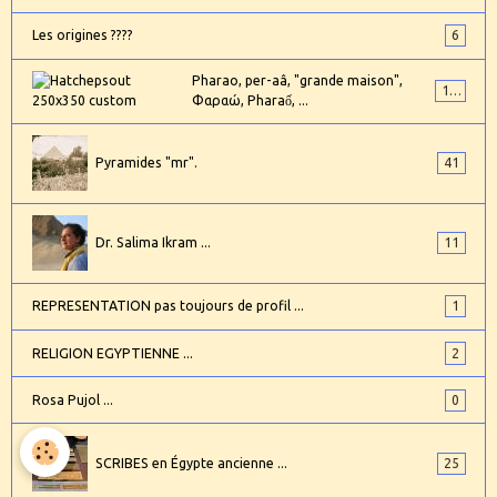
Les origines ????
6
Pharao, per-aâ, "grande maison",
101
Φαραώ, Pharaố, ...
Pyramides "mr".
41
Dr. Salima Ikram ...
11
REPRESENTATION pas toujours de profil ...
1
RELIGION EGYPTIENNE ...
2
Rosa Pujol ...
0
SCRIBES en Égypte ancienne ...
25