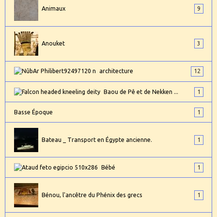
Animaux
9
Anouket
3
architecture
12
Baou de Pê et de Nekken ...
1
Basse Époque
1
Bateau _ Transport en Égypte ancienne.
1
Bébé
1
Bénou, l'ancêtre du Phénix des grecs
1