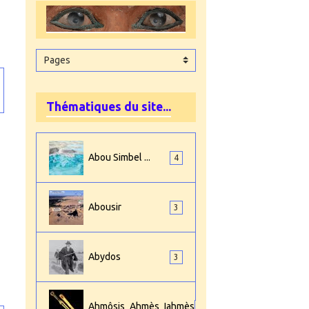
Thématiques du site...
Abou Simbel ...
4
Abousir
3
Abydos
3
Ahmôsis_Ahmès_Iahmès
4