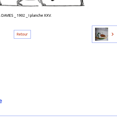
 DAVIES _ 1902 _ I planche XXV.
Retour
e