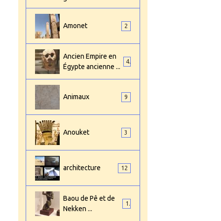
Amonet
2
Ancien Empire en
4
Égypte ancienne ...
Animaux
9
Anouket
3
architecture
12
Baou de Pê et de
1
Nekken ...