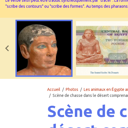
Le verbe sesh peut être traduit synthétiquement par "tracer". La forme
"scribe des contours" ou "scribe des formes". Au temps des pharaons l’
Accueil
Photos
Les animaux en Égypte a
Scène de chasse dans le désert comprenan
Scène de c