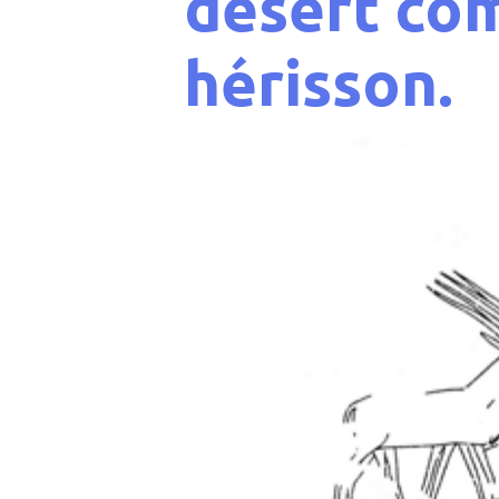
désert co
hérisson.