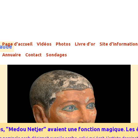
Page d'accueil
Vidéos
Photos
Livre d'or
Site d'information
laude
Annuaire
Contact
Sondages
phes, "Medou Netjer" avaient une fonction magique. Les éc