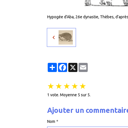
Hypogée d'Aba, 26e dynastie, Thèbes, d'après
Partager
Facebook
X
Email
★
★
★
★
★
1
vote. Moyenne
5
sur 5.
Ajouter un commentair
Nom