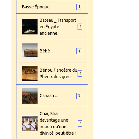
Basse Époque
1
Bateau _ Transport
en Égypte
1
ancienne.
Bébé
1
Bénou, l'ancêtre du
1
Phénix des grecs
Canaan ...
3
Chaï, Shaï,
davantage une
1
notion qu'une
divinité, peut-être !