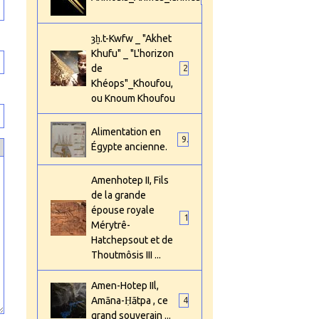
ȝḫ.t-Kwfw _ "Akhet
Khufu" _ "L'horizon
de
2
Khéops"_Khoufou,
ou Knoum Khoufou
Alimentation en
9
Égypte ancienne.
Amenhotep II, Fils
de la grande
épouse royale
1
Mérytrê-
Hatchepsout et de
Thoutmôsis III ...
Amen-Hotep IIl,
Amāna-Ḥātpa , ce
4
grand souverain ...