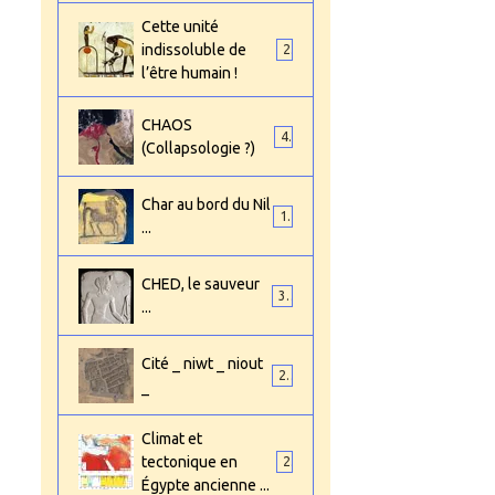
Cette unité
indissoluble de
2
l’être humain !
CHAOS
4
(Collapsologie ?)
Char au bord du Nil
1
...
CHED, le sauveur
3
...
Cité _ niwt _ niout
2
_
Climat et
tectonique en
2
Égypte ancienne ...