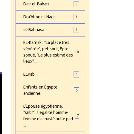
Deir el-Bahari
0
Dra'Abou el-Naga ...
3
el-Bahnasa
1
EL-Karnak : "La place très
vénérée", pet-sout, Epte-
0
sooué, "Le plus estimé des
lieux", ...
ELKab ...
4
Enfants en Égypte
6
ancienne.
L'Épouse égyptienne,
"snt.f" ; l'égalité homme-
7
femme n'a existé nulle part
...