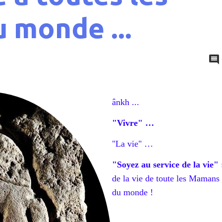
 monde ...
ânkh ...
"Vivre" …
"La vie" …
"Soyez au service de la vie" 
de la vie de toute les Mamans
du monde !