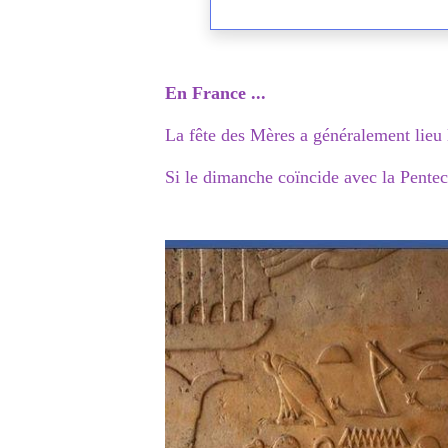
En France ...
La fête des Mères a généralement lieu 
Si le dimanche coïncide avec la Pentec