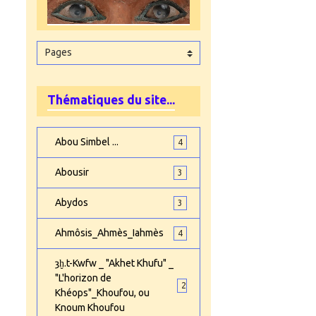
Thématiques du site...
Abou Simbel ...
4
Abousir
3
Abydos
3
Ahmôsis_Ahmès_Iahmès
4
ȝḫ.t-Kwfw _ "Akhet Khufu" _
"L'horizon de
2
Khéops"_Khoufou, ou
Knoum Khoufou