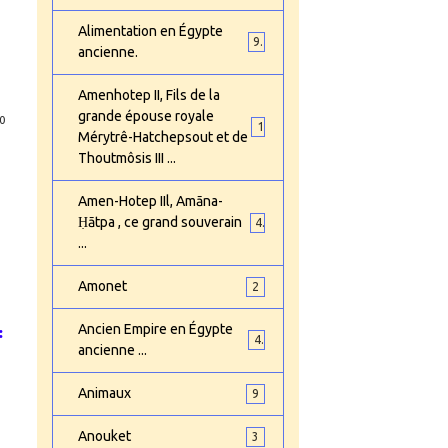
Alimentation en Égypte
9
ancienne.
Amenhotep II, Fils de la
grande épouse royale
0
1
Mérytrê-Hatchepsout et de
Thoutmôsis III ...
Amen-Hotep IIl, Amāna-
Ḥātpa , ce grand souverain
4
...
Amonet
2
Ancien Empire en Égypte
:
4
ancienne ...
Animaux
9
Anouket
3