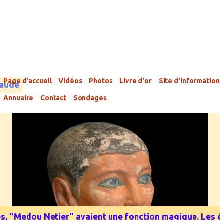
Page d'accueil
Vidéos
Photos
Livre d'or
Site d'information
laude
Annuaire
Contact
Sondages
phes, "Medou Netjer" avaient une fonction magique. Les é