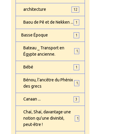
architecture
12
Baou de Pê et de Nekken ...
1
Basse Époque
1
Bateau _ Transport en
1
Égypte ancienne.
Bébé
1
Bénou, l'ancêtre du Phénix
1
des grecs
Canaan ...
3
Chaï, Shaï, davantage une
notion qu'une divinité,
1
peut-être !