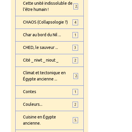
Cette unité indissoluble de
2
l’être humain !
CHAOS (Collapsologie ?)
4
Char au bord du Nil ...
1
CHED, le sauveur ...
3
Cité _ niwt _ niout _
2
Climat et tectonique en
2
Égypte ancienne ...
Contes
1
Couleurs...
2
Cuisine en Égypte
5
ancienne.