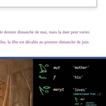
le dernier dimanche de mai, mais la date peut varier.
ôte, la fête est décalée au premier dimanche de juin.