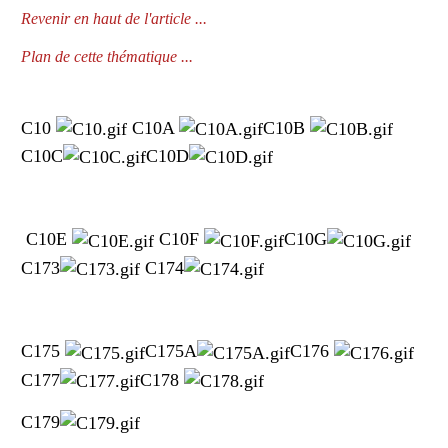
Revenir en haut de l'article ...
Plan de cette thématique ...
C10
C10A
C10B
C10C
C10D
C10E
C10F
C10G
C173
C174
C175
C175A
C176
C177
C178
C179