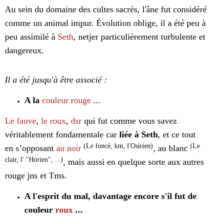
Au sein du domaine des cultes sacrés, l'âne fut considéré
comme un animal impur. Évolution oblige, il a été peu à
peu assimilé à
Seth
, netjer particulièrement turbulente et
dangereux.
Il a été jusqu'à être associé :
A la
couleur rouge
...
Le fauve
,
le roux
,
dsr
qui fut comme vous savez
véritablement fondamentale car
liée à Seth
, et ce tout
(Le foncé, km, l'Osirien)
(Le
en s’opposant
au noir
, au blanc
clair, l' "Horien", ...)
, mais aussi en quelque sorte aux autres
rouge jns et Tms.
A l'esprit du mal, davantage encore s'il fut de
couleur
roux
...