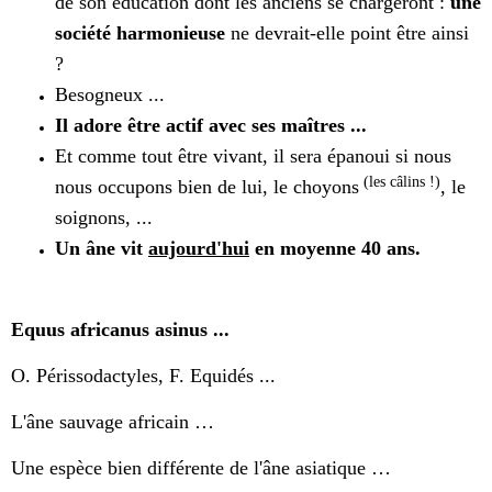
de son éducation dont les anciens se chargeront :
une
société harmonieuse
ne devrait-elle point être ainsi
?
Besogneux ...
Il adore être actif avec ses maîtres ...
Et comme tout être vivant, il sera épanoui si nous
(les câlins !)
nous occupons bien de lui, le choyons
, le
soignons, ...
Un âne vit
aujourd'hui
en moyenne 40 ans.
Equus africanus asinus ...
O. Périssodactyles, F. Equidés ...
L'âne sauvage africain …
Une espèce bien différente de l'âne asiatique …